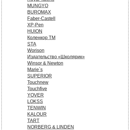
MUNGYO
BUROMAX
Faber-Castell
XP-Pen
HUION
Коленкор ТМ
STA
Worison
Издательство «Школярик»
Winsor & Newton
Marie`s
SUPERIOR
Touchnew
Touchfive
YOVER
LOKSS
TENWIN
KALOUR
TART
NORBERG & LINDEN