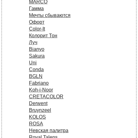
MARCO
Гамма
Мечты сбываются
Офорт
Сolor-It
Колорит Тон
Луч
Bianyo
Sakura
Uni
Conda
BGLN
Fabriano
Koh-i-Noor
CRETACOLOR
Derwent
Bruynzeel
KOLOS
ROSA
Невская палитра
Royal Talens