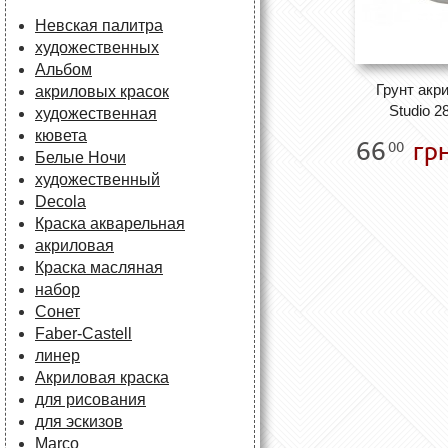
Невская палитра
художественных
Альбом
Грунт акр
акриловых красок
Studio 2
художественная
кювета
66
грн
00
Белые Ночи
художественный
Decola
Краска акварельная
акриловая
Краска масляная
набор
Сонет
Faber-Castell
линер
Акриловая краска
для рисования
для эскизов
Marco