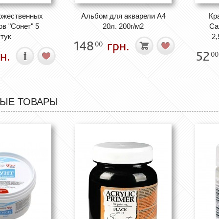
ожественных
Альбом для акварели А4
Кр
в "Сонет" 5
20л. 200г/м2
Са
тук
2,
148
грн.
00
н.
52
00
ЫЕ ТОВАРЫ