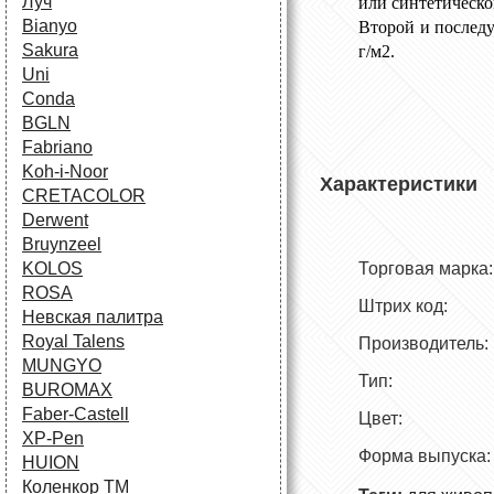
Луч
или синтетическо
Bianyo
Второй и последу
Sakura
г/м2.
Uni
Conda
BGLN
Fabriano
Koh-i-Noor
Характеристики
CRETACOLOR
Derwent
Bruynzeel
KOLOS
Торговая 
ROSA
Штрих код
Невская палитра
Royal Talens
Производите
MUNGYO
Тип: Гр
BUROMAX
Faber-Castell
Цвет:
XP-Pen
Форма выпус
HUION
Коленкор ТМ