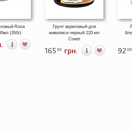
иловый Rosa
Грунт акриловый для
Л
80мл (350г)
живописи черный 220 мл
бле
Сонет
.
165
грн.
92
00
00