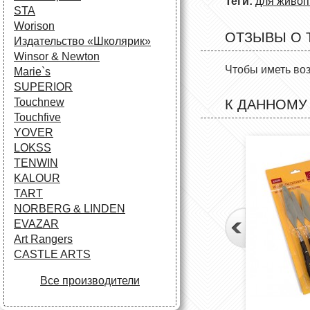
Теги:
для живоп
STA
Worison
ОТЗЫВЫ О 
Издательство «Школярик»
Winsor & Newton
Чтобы иметь во
Marie`s
SUPERIOR
Touchnew
К ДАННОМУ
Touchfive
YOVER
LOKSS
TENWIN
KALOUR
TART
NORBERG & LINDEN
EVAZAR
Art Rangers
CASTLE ARTS
Все производители