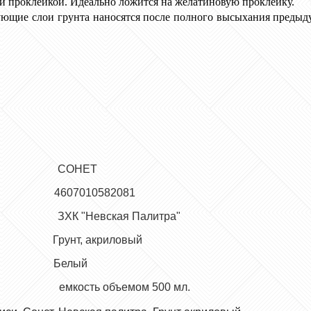
й проклейкой. Идеально ложится на желатиновую проклейку.
ющие слои грунта наносятся после полного высыхания предыду
марка: СОНЕТ
: 4607010582081
ль: ЗХК "Невская Палитра"
унт, акриловый
 Белый
ка: емкость объемом 500 мл.