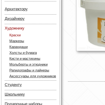
Архитектору
Бумага
Дизайнеру
Лайнеры
Бумага
Маркеры
Художнику
Карандаши
Карандаши
Краски
Скетч маркеры
Аксессуары для
Маркеры
Лайнеры (рапидографы)
архитекторов
Карандаши
Аксессуары для дизайнеров
Холсты и бумага
Кисти и мастихины
Мольберты и этюдники
Рапидографы и лайнеры
Аксессуары для художников
Студенту
Бумага
Школьнику
Лайнеры
Бумага
Маркеры
Подарочные наборы