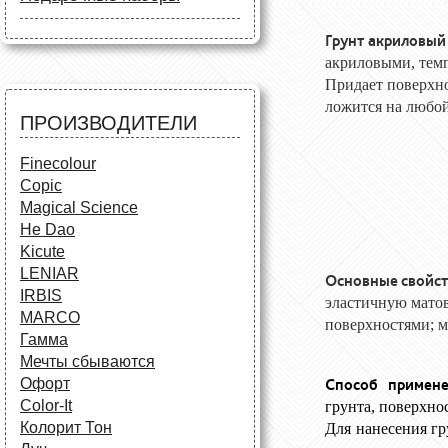
Маркеры
Карандаши
Карандаши
Краски и кисти
Грунт акриловый
Все для черчения
Краски и кисти
Все для черчения
акриловыми, тем
Аксессуары для студентов
Маркеры и фломастеры
Все для творчества
Придает поверхно
Разное
ложится на любой 
Карандаши и фломастеры
ПРОИЗВОДИТЕЛИ
Аксессуары для
школьников
Finecolour
Copic
Magical Science
He Dao
Kicute
LENIAR
Основные свойст
IRBIS
эластичную матов
MARCO
поверхностями; м
Гамма
Мечты сбываются
Способ примене
Офорт
Сolor-It
грунта, поверхно
Колорит Тон
Для нанесения гр