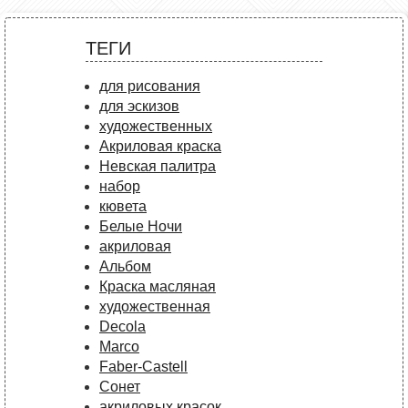
ТЕГИ
для рисования
для эскизов
художественных
Акриловая краска
Невская палитра
набор
кювета
Белые Ночи
акриловая
Альбом
Краска масляная
художественная
Decola
Marco
Faber-Castell
Сонет
акриловых красок