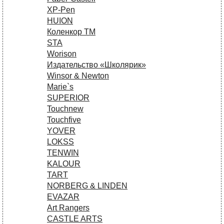
XP-Pen
HUION
Коленкор ТМ
STA
Worison
Издательство «Школярик»
Winsor & Newton
Marie`s
SUPERIOR
Touchnew
Touchfive
YOVER
LOKSS
TENWIN
KALOUR
TART
NORBERG & LINDEN
EVAZAR
Art Rangers
CASTLE ARTS