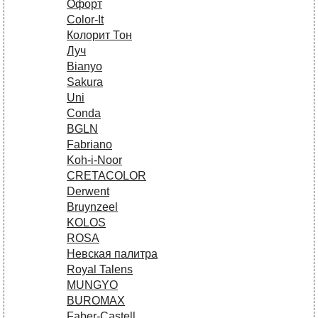
Офорт
Сolor-It
Колорит Тон
Луч
Bianyo
Sakura
Uni
Conda
BGLN
Fabriano
Koh-i-Noor
CRETACOLOR
Derwent
Bruynzeel
KOLOS
ROSA
Невская палитра
Royal Talens
MUNGYO
BUROMAX
Faber-Castell