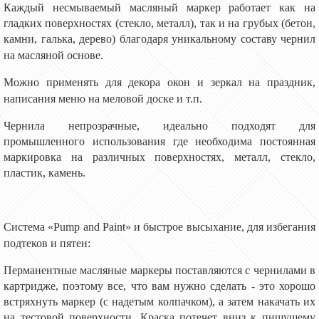
Каждый несмываемый масляный маркер работает как на
гладких поверхностях (стекло, металл), так и на грубых (
бетон
,
камни, галька, дерево) благодаря уникальному составу чернил
на масляной основе.
Можно применять для декора окон и зеркал на праздник,
написания меню на меловой доске и т.п.
Чернила непрозрачные, идеально подходят для
промышленного использования где необходима постоянная
маркировка на различных поверхностях, металл, стекло,
пластик, камень.
Система «Pump and Paint» и быстрое высыхание,
для избегания
подтеков и пятен:
Перманентные масляные маркеры
поставляются с чернилами в
картридже, поэтому все, что вам нужно сделать - это хорошо
встряхнуть
маркер
(с надетым колпачком), а затем накачать их
на тестов
ой
поверхност
и.
К
раска потечет вниз
к пишущему