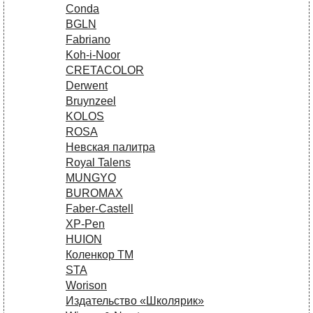
Conda
BGLN
Fabriano
Koh-i-Noor
CRETACOLOR
Derwent
Bruynzeel
KOLOS
ROSA
Невская палитра
Royal Talens
MUNGYO
BUROMAX
Faber-Castell
XP-Pen
HUION
Коленкор ТМ
STA
Worison
Издательство «Школярик»