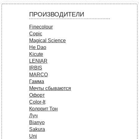
ПРОИЗВОДИТЕЛИ
Finecolour
Copic
Magical Science
He Dao
Kicute
LENIAR
IRBIS
MARCO
Гамма
Мечты сбываются
Офорт
Сolor-It
Колорит Тон
Луч
Bianyo
Sakura
Uni