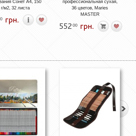
вания Сонет А4, 150
профессиональная сухая,
г/м2, 32 листа
36 цветов, Maries
MASTER
грн.
0
552
грн.
00