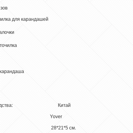
изов
чилка для карандашей
алочки
точилка
 карандаша
роизводства: Китай
д: Yover
: 28*21*5 см.