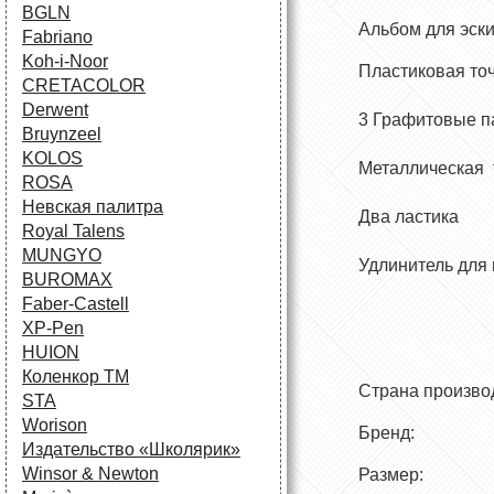
BGLN
Альбом для эск
Fabriano
Koh-i-Noor
Пластиковая то
CRETACOLOR
Derwent
3 Г
рафитовые п
Bruynzeel
KOLOS
М
еталлическая
ROSA
Невская палитра
Два ластика
Royal Talens
MUNGYO
У
длинитель для
BUROMAX
Faber-Castell
XP-Pen
HUION
Коленкор ТМ
Страна п
STA
Worison
Брен
Издательство «Школярик»
Winsor & Newton
Размер