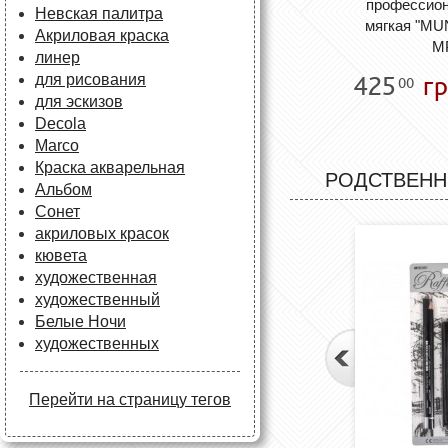
профессион
Невская палитра
мягкая "MU
Акриловая краска
M
линер
425
гр
для рисования
00
для эскизов
Decola
Marco
Краска акварельная
РОДСТВЕНН
Альбом
Сонет
акриловых красок
кювета
художественная
художественный
Белые Ночи
художественных
Перейти на страницу тегов