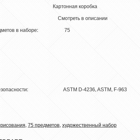
а: Картонная коробка
абора: Смотреть в описании
предметов в наборе: 75
ты безопасности:
ASTM D-4236, ASTM, F-963
 рисования
,
75 предметов
,
художественный набор