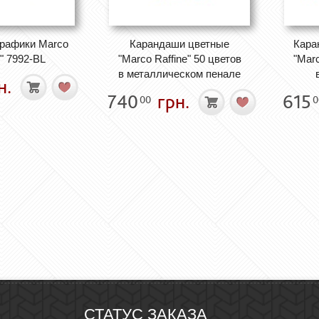
графики Marco
Карандаши цветные
Кара
e" 7992-BL
"Marco Raffine" 50 цветов
"Marc
в металлическом пенале
н.
740
грн.
615
00
0
СТАТУС ЗАКАЗА