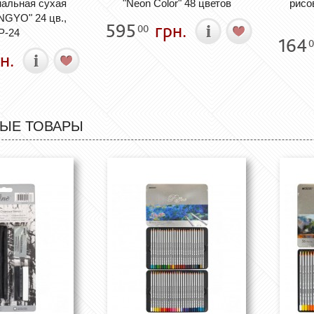
альная сухая
"Neon Color" 48 цветов
рисо
NGYO" 24 цв.,
595
грн.
00
P-24
164
0
н.
ЫЕ ТОВАРЫ