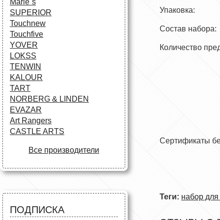
Marie`s
Упаковк
SUPERIOR
Touchnew
Состав н
Touchfive
YOVER
Количество 
LOKSS
TENWIN
KALOUR
TART
NORBERG & LINDEN
EVAZAR
Art Rangers
CASTLE ARTS
Сертифика
Все производители
Теги:
набор для
ПОДПИСКА