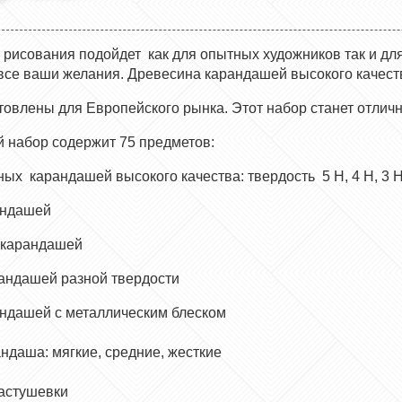
 рисования
подойдет как для опытных художников так и дл
все ваши желания.
Древесина карандашей высокого качеств
товлены для Европейского рынка. Этот набор станет отлич
й набор содержит
75
предметов:
ых карандашей высокого качества: твердость 5 H, 4 H, 3 H, 2
андашей
 карандашей
рандашей разной твердости
андашей с металлическим блеском
ндаша: мягкие, средние, жесткие
астушевки