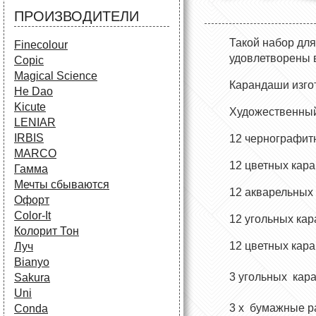
ПРОИЗВОДИТЕЛИ
Такой
набор
для
Finecolour
удовлетворены 
Copic
Magical Science
Карандаши изго
He Dao
Kicute
Художественны
LENIAR
IRBIS
12 чернографитн
MARCO
12 цветных кар
Гамма
Мечты сбываются
12 акварельных
Офорт
Сolor-It
12 угольных ка
Колорит Тон
12 цветных кар
Луч
Bianyo
3 угольных кара
Sakura
Uni
3
x бумажные р
Conda