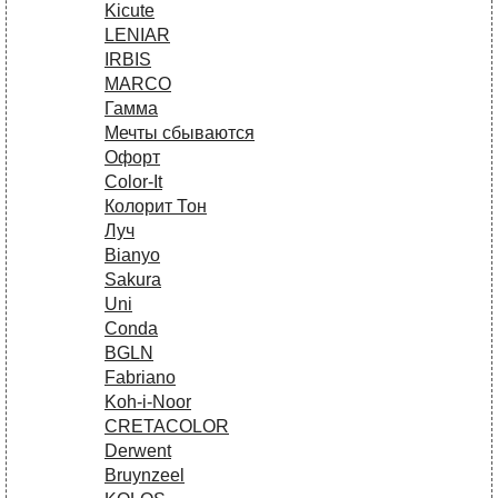
Kicute
LENIAR
IRBIS
MARCO
Гамма
Мечты сбываются
Офорт
Сolor-It
Колорит Тон
Луч
Bianyo
Sakura
Uni
Conda
BGLN
Fabriano
Koh-i-Noor
CRETACOLOR
Derwent
Bruynzeel