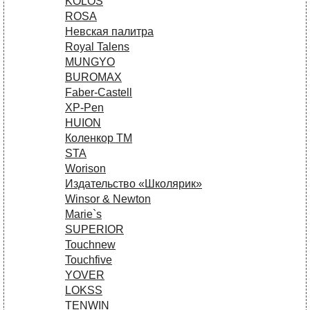
KOLOS
ROSA
Невская палитра
Royal Talens
MUNGYO
BUROMAX
Faber-Castell
XP-Pen
HUION
Коленкор ТМ
STA
Worison
Издательство «Школярик»
Winsor & Newton
Marie`s
SUPERIOR
Touchnew
Touchfive
YOVER
LOKSS
TENWIN