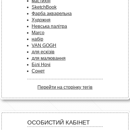
мастихін
SketchBook
Фарба акварельна
Художня
Невська палітра
Marco
набір
VAN GOGH
для ескізів
для малювання
Білі Ночі
Сонет
Перейти на сторінку тегів
ОСОБИСТИЙ КАБІНЕТ