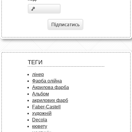
Підписатись
ТЕГИ
лінер
Фарба олійна
Акрилова фарба
Альбом
акрилових фарб
Faber-Castell
художній
Decola
кювету