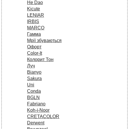
He Dao
Kicute
LENIAR
IRBIS
MARCO
Гамма
Мрії збуваються
Офорт
Сolor-It
Колорит Тон
Луч
Bianyo
Sakura
Uni
Conda
BGLN
Fabriano
Koh-i-Noor
CRETACOLOR
Derwent