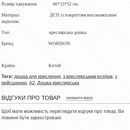
Розмір пакування 66*33*52 см.
Матеріал ДСП із покриттям високоякісним
акрилом.
Тип креслярська дошка
Бренд WORISON
Країна Китай
Теги:
дошка для креслення
,
з креслярським вузлом
,
з
рейсшиною
,
А2
,
Дошка креслярська
ВІДГУКИ ПРО ТОВАР
залишити відгук
Щоб мати можливість переглядати відгуки про товар, Ви
повинні бути зареєстровані.