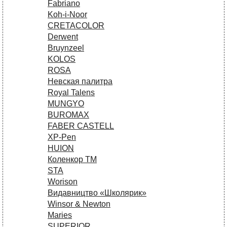
Fabriano
Koh-i-Noor
CRETACOLOR
Derwent
Bruynzeel
KOLOS
ROSA
Невская палитра
Royal Talens
MUNGYO
BUROMAX
FABER CASTELL
XP-Pen
HUION
Коленкор ТМ
STA
Worison
Видавництво «Школярик»
Winsor & Newton
Maries
SUPERIOR