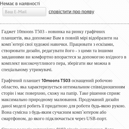
Немає в наявності
сповістити про появу
Гаджет 10moons T503 - новинка на ринку графічних
планшетів, яка допоможе Вам в повній мірі відобразити на
комп`ютері свої художні навички. Працювати з ескізами,
створювати дизайн, редагувати його - з цими та іншими
завданнями ви комфортно впораєтеся за допомогою вхідного в
комплект високочутливого пера, зберігати яке можна в
спеціальному утримувачі.
10moons T503
Графічний планшет
оснащений робочою
областю, яка характеризується оптимальним співвідношенням
сторін і має поверхню, схожу на папір. Таке рішення сприяє
максимально природному малювання. Продуманий дизайн
даної моделі робить її придатною для роботи будь-якою рукою.
Вона сумісна з будь-яким сучасним комп`ютером або
смартфоном, до якого підключається через USB-порт.