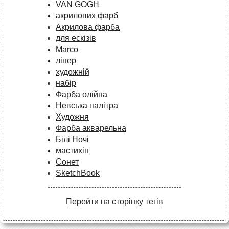
VAN GOGH
акрилових фарб
Акрилова фарба
для ескізів
Marco
лінер
художній
набір
Фарба олійна
Невська палітра
Художня
Фарба акварельна
Білі Ночі
мастихін
Сонет
SketchBook
Перейти на сторінку тегів