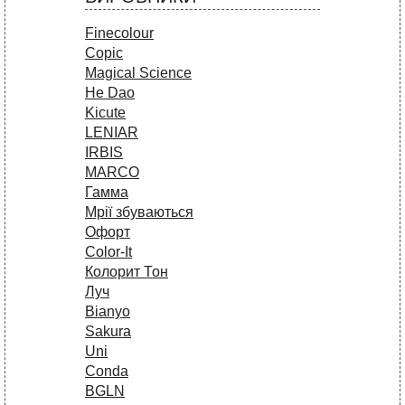
Finecolour
Copic
Magical Science
He Dao
Kicute
LENIAR
IRBIS
MARCO
Гамма
Мрії збуваються
Офорт
Сolor-It
Колорит Тон
Луч
Bianyo
Sakura
Uni
Conda
BGLN