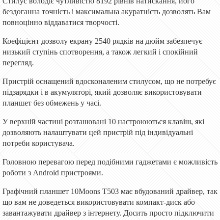
Стилус володіє чутливістю 8192 рівнів натискання, його
бездоганна точність і максимальна акуратність дозволять Вам
повноцінно віддаватися творчості.
Коефіцієнт дозволу екрану 2540 рядків на дюйм забезпечує
низький ступінь спотворення, а також легкий і спокійний
перегляд.
Пристрій оснащений вдосконаленим стилусом, що не потребує
підзарядки і в акумуляторі, який дозволяє використовувати
планшет без обмежень у часі.
У верхній частині розташовані 10 настроюються клавіш, які
дозволяють налаштувати цей пристрій під індивідуальні
потреби користувача.
Головною перевагою перед подібними гаджетами є можливість
роботи з Android пристроями.
Графічний планшет 10Moons T503 має вбудований драйвер, так
що вам не доведеться використовувати компакт-диск або
завантажувати драйвер з інтернету. Досить просто підключити