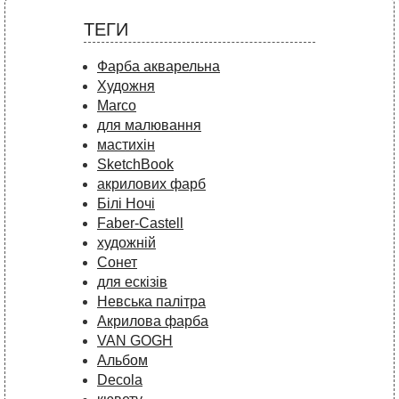
ТЕГИ
Фарба акварельна
Художня
Marco
для малювання
мастихін
SketchBook
акрилових фарб
Білі Ночі
Faber-Castell
художній
Сонет
для ескізів
Невська палітра
Акрилова фарба
VAN GOGH
Альбом
Decola