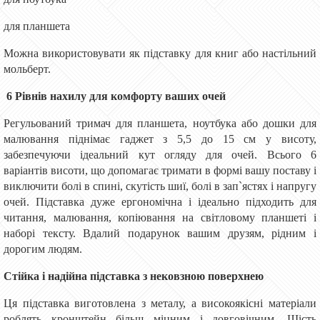
для планшета
Можна використовувати як підставку для книг або настільний
мольберт.
6 Рівнів нахилу для комфорту ваших очей
Регульований тримач для планшета, ноутбука або дошки для
малювання піднімає гаджет з 5,5 до 15 см у висоту,
забезпечуючи ідеальний кут огляду для очей. Всього 6
варіантів висоти, що допомагає тримати в формі вашу поставу і
виключити болі в спині, скутість шиї, болі в зап`ястях і напругу
очей. Підставка дуже ергономічна і ідеально підходить для
читання, малювання, копіювання на світловому планшеті і
наборі тексту. Вдалий подарунок вашим друзям, рідним і
дорогим людям.
Стійка і надійна підставка з нековзною поверхнею
Ця підставка виготовлена ​​з металу, а високоякісні матеріали
роблять кронштейн більш міцним і довговічним. Шість