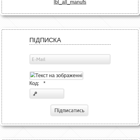
lbl_all_manufs
ПІДПИСКА
Код:
*
Підписатись