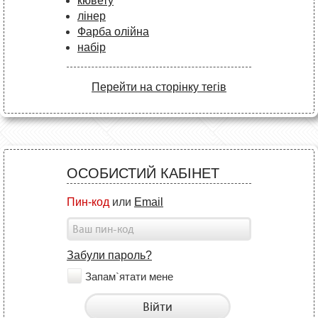
кювету
лінер
Фарба олійна
набір
Перейти на сторінку тегів
ОСОБИСТИЙ КАБІНЕТ
Пин-код
или
Email
Забули пароль?
Запам`ятати мене
Війти