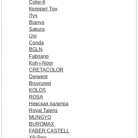
Сolor-It
Колорит Тон
Луч
Bianyo
Sakura
Uni
Conda
BGLN
Fabriano
Koh-i-Noor
CRETACOLOR
Derwent
Bruynzeel
KOLOS
ROSA
Невская палитра
Royal Talens
MUNGYO
BUROMAX
FABER CASTELL
XP-Pen