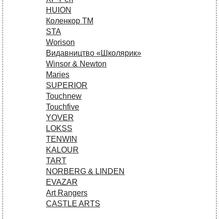
HUION
Коленкор ТМ
STA
Worison
Видавництво «Школярик»
Winsor & Newton
Maries
SUPERIOR
Touchnew
Touchfive
YOVER
LOKSS
TENWIN
KALOUR
TART
NORBERG & LINDEN
EVAZAR
Art Rangers
CASTLE ARTS