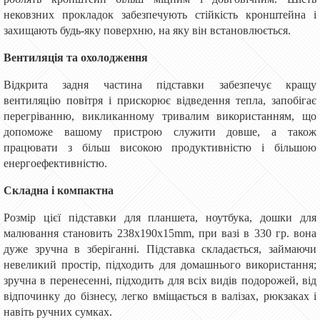
нековзних прокладок забезпечують стійкість кронштейна і
захищають будь-яку поверхню, на яку він встановлюється.
Вентиляція та охолодження
Відкрита задня частина підставки забезпечує кращу
вентиляцію повітря і прискорює відведення тепла, запобігає
перегріванню, викликанному тривалим використанням, що
допоможе вашому пристрою служити довше, а також
працювати з більш високою продуктивністю і більшою
енергоефективністю.
Складна і компактна
Розмір цієї підставки для планшета, ноутбука, дошки для
малювання становить 238x190x15mm, при вазі в 330 гр. вона
дуже зручна в зберіганні. Підставка складається, займаючи
невеликий простір, підходить для домашнього використання;
зручна в перенесенні, підходить для всіх видів подорожей, від
відпочинку до бізнесу, легко вміщається в валізах, рюкзаках і
навіть ручних сумках.