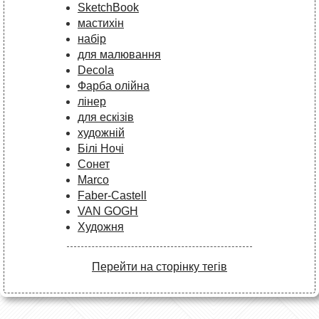
SketchBook
мастихін
набір
для малювання
Decola
Фарба олійна
лінер
для ескізів
художній
Білі Ночі
Сонет
Marco
Faber-Castell
VAN GOGH
Художня
Перейти на сторінку тегів