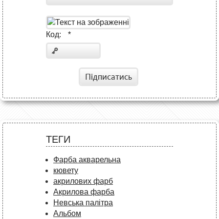
Код:
*
Підписатись
ТЕГИ
Фарба акварельна
кювету
акрилових фарб
Акрилова фарба
Невська палітра
Альбом