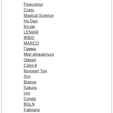
Finecolour
Copic
Magical Science
He Dao
Kicute
LENIAR
IRBIS
MARCO
Гамма
Мрії збуваються
Офорт
Сolor-It
Колорит Тон
Луч
Bianyo
Sakura
Uni
Conda
BGLN
Fabriano