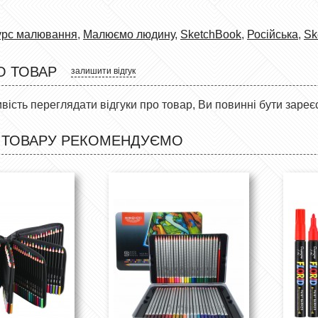
урс малювання
,
Малюємо людину
,
SketchBook
,
Російська
,
Sk
О ТОВАР
залишити відгук
ість переглядати відгуки про товар, Ви повинні бути зареє
 ТОВАРУ РЕКОМЕНДУЄМО