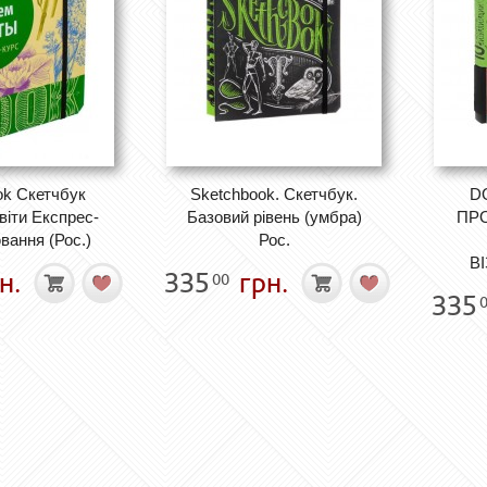
ok Скетчбук
Sketchbook. Скетчбук.
D
іти Експрес-
Базовий рівень (умбра)
ПРО
вання (Рос.)
Рос.
ВІ
н.
335
грн.
00
335