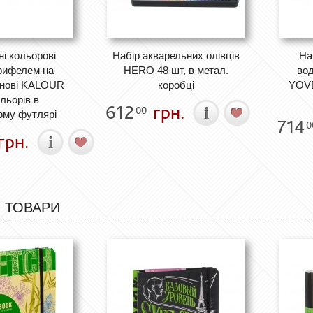
і кольорові
Набір акварельних олівців
На
грифелем на
HERO 48 шт, в метал.
вод
снові KALOUR
коробці
YOVE
льорів в
612
грн.
00
ому футлярі
714
0
грн.
 ТОВАРИ