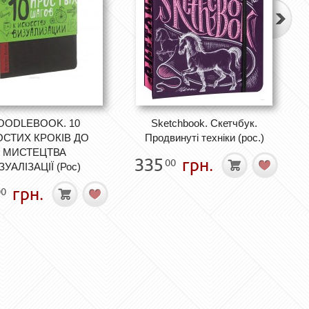
OODLEBOOK. 10
Sketchbook. Скетчбук.
СТИХ КРОКІВ ДО
Продвинуті техніки (рос.)
МИСТЕЦТВА
335
грн.
00
ЗУАЛІЗАЦІЇ (Рос)
грн.
00