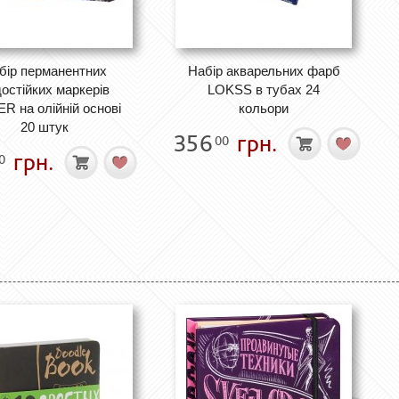
бір перманентних
Набір акварельних фарб
остійких маркерів
LOKSS в тубах 24
R на олійній основі
кольори
20 штук
356
грн.
00
грн.
0