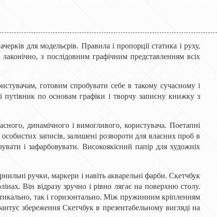
рків для модельєрів. Правила і пропорції статика і руху,
, лаконічно, з послідовним графічним представленням всіх
истувачам, готовим спробувати себе в такому сучасному і
і путівник по основам графіки і творчу записну книжку з
часного, динамічного і вимогливого, користувача. Поетапні
собистих записів, залишені розвороти для власних проб в
увати і зафарбовувати. Високоякісний папір для художніх
орнильні ручки, маркери і навіть акварельні фарби. Скетчбук
лінах. Він відразу зручно і рівно лягає на поверхню столу.
ртикально, так і горизонтально. Між пружинним кріпленням
рантує збереження Скетчбук в презентабельному вигляді на