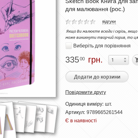
Sketch Book Книга для за
для малювання (рос.)
відгуки
Якщо Ви малюєте всюди і скрізь, якщо 
може виникнути творчий порив, то ця 
Виберіть для порівняння
335
грн.
00
Додати до корзини
Повідомити другу
Одиниця виміру:
шт.
Артикул:
9789665261544
Є в наявності