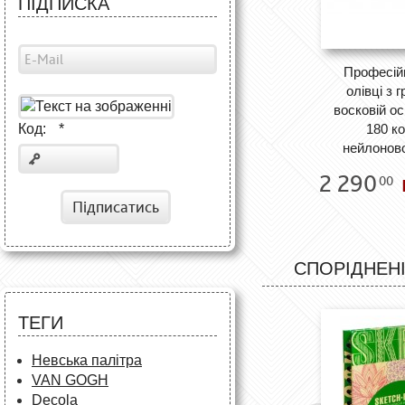
ПІДПИСКА
Професійн
олівці з 
восковій о
Код:
*
180 ко
нейлонов
2 290
00
Підписатись
СПОРІДНЕНІ
ТЕГИ
Невська палітра
VAN GOGH
Decola