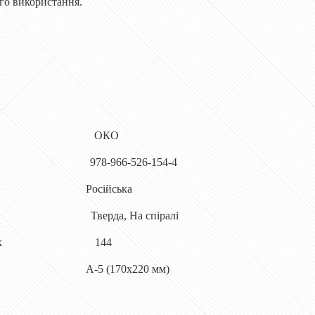
ого використання.
ицтво ОКО
978-966-526-154-4
а Рос
ійська
Тверд
а
, На спіралі
к
144
А-5 (170x220 мм)