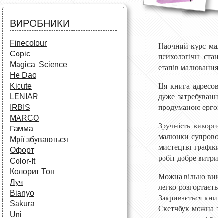
Аксесуари для художників
Все для творчості
Різне
Олівці та фломастери
ВИРОБНИКИ
Аксесуари для школярів
Finecolour
Наочний курс мал
Copic
психологічні ста
Magical Science
етапів малювання
He Dao
Kicute
Ця книга адресов
LENIAR
дуже затребуванн
IRBIS
продуманою ергон
MARCO
Зручність викори
Гамма
малюнки супровод
Мрії збуваються
мистецтві графік
Офорт
робіт добре витр
Сolor-It
Колорит Тон
Можна вільно вико
Луч
легко розгортаєть
Bianyo
Закривається кни
Sakura
Скетчбук можна з
Uni