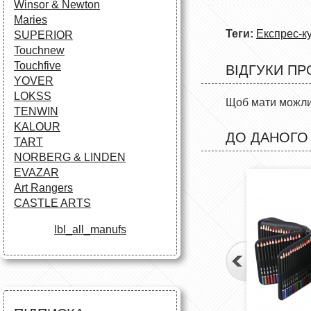
Winsor & Newton
Maries
Теги:
Експрес-к
SUPERIOR
Touchnew
Touchfive
ВІДГУКИ ПР
YOVER
LOKSS
Щоб мати можлив
TENWIN
KALOUR
ДО ДАНОГО
TART
NORBERG & LINDEN
EVAZAR
Art Rangers
CASTLE ARTS
lbl_all_manufs