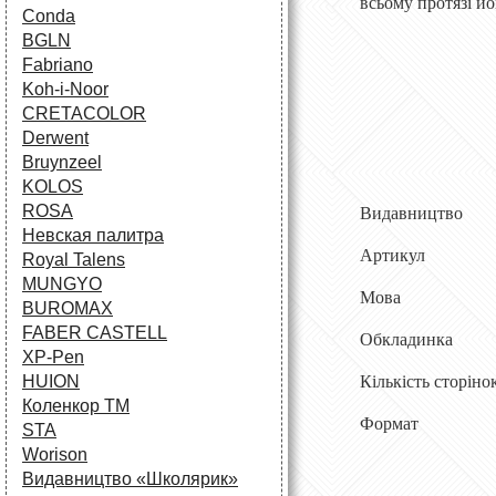
всьому протязі й
Conda
BGLN
Fabriano
Koh-i-Noor
CRETACOLOR
Derwent
Bruynzeel
KOLOS
ROSA
Видавн
Невская палитра
Артикул 
Royal Talens
MUNGYO
Мов
BUROMAX
FABER CASTELL
Обкладинка
XP-Pen
HUION
Кількість сторіно
Коленкор ТМ
Формат
STA
Worison
Видавництво «Школярик»