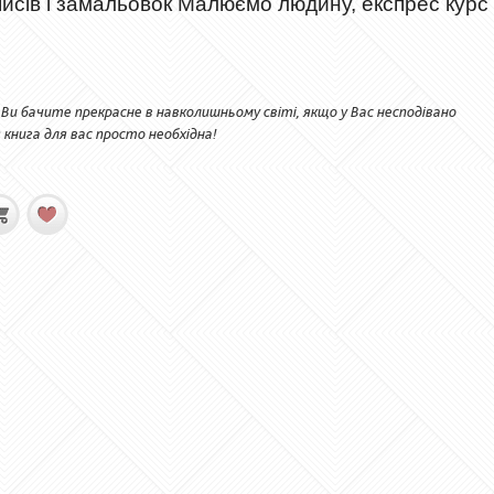
писів і замальовок Малюємо людину, експрес курс
Ви бачите прекрасне в навколишньому світі, якщо у Вас несподівано
книга для вас просто необхідна!