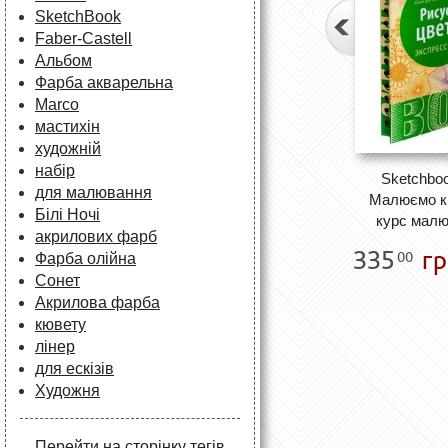
SketchBook
Faber-Castell
Альбом
Фарба акварельна
Marco
мастихін
художній
набір
Sketchbo
для малювання
Малюємо кв
Білі Ночі
курс малю
акрилових фарб
335
гр
00
Фарба олійна
Сонет
Акрилова фарба
кювету
лінер
для ескізів
Художня
Перейти на сторінку тегів