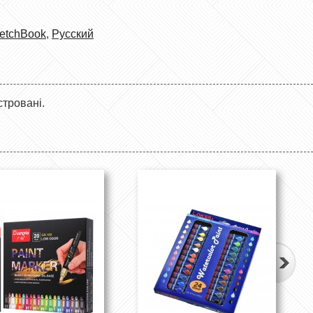
etchBook
,
Русский
стровані.