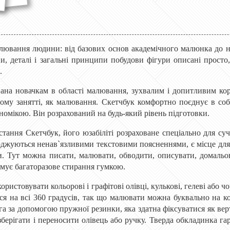
ювання людини: від базових основ академічного малюнка до наче
ни, деталі і загальні принципи побудови фігури описані просто
.
ана новачкам в області малювання, зухвалим і допитливим кор
ому занятті, як малювання. Скетчбук комфортно поєднує в соб
омікою. Він розрахований на будь-який рівень підготовки.
стання Скетчбук, його юзабіліті розраховане спеціально для су
жуються ненав`язливими текстовими поясненнями, є місце для о
и. Тут можна писати, малювати, обводити, описувати, домальов
имує багаторазове стирання гумкою.
ристовувати кольорові і графітові олівці, кулькові, гелеві або ч
ся на всі 360 градусів, так що малювати можна буквально на ко
га за допомогою пружної резинки, яка здатна фіксуватися як ве
берігати і переносити олівець або ручку. Тверда обкладинка га