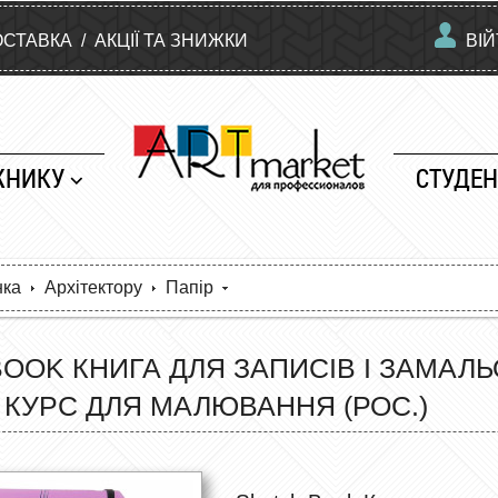
ОСТАВКА
/
АКЦІЇ ТА ЗНИЖКИ
ВІ
ЖНИКУ
СТУДЕН
нка
Архітектору
Папір
BOOK КНИГА ДЛЯ ЗАПИСІВ І ЗАМА
 КУРС ДЛЯ МАЛЮВАННЯ (РОС.)