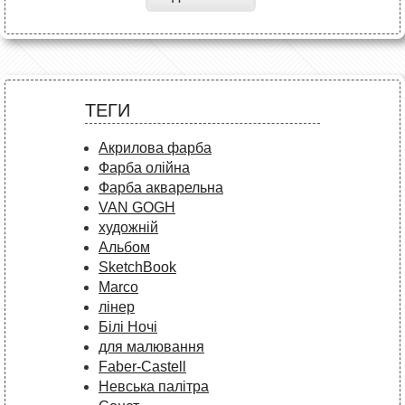
ТЕГИ
Акрилова фарба
Фарба олійна
Фарба акварельна
VAN GOGH
художній
Альбом
SketchBook
Marco
лінер
Білі Ночі
для малювання
Faber-Castell
Невська палітра