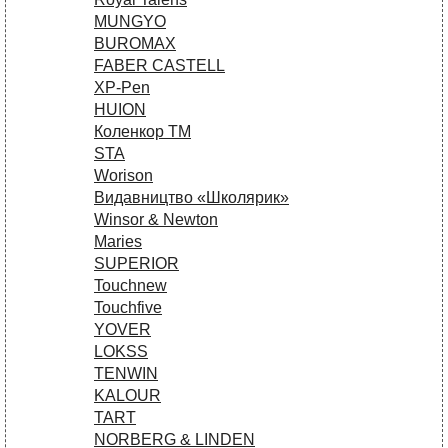
MUNGYO
BUROMAX
FABER CASTELL
XP-Pen
HUION
Коленкор ТМ
STA
Worison
Видавництво «Школярик»
Winsor & Newton
Maries
SUPERIOR
Touchnew
Touchfive
YOVER
LOKSS
TENWIN
KALOUR
TART
NORBERG & LINDEN