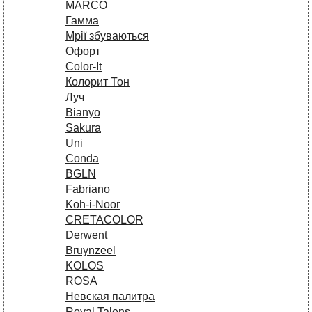
MARCO
Гамма
Мрії збуваються
Офорт
Сolor-It
Колорит Тон
Луч
Bianyo
Sakura
Uni
Conda
BGLN
Fabriano
Koh-i-Noor
CRETACOLOR
Derwent
Bruynzeel
KOLOS
ROSA
Невская палитра
Royal Talens