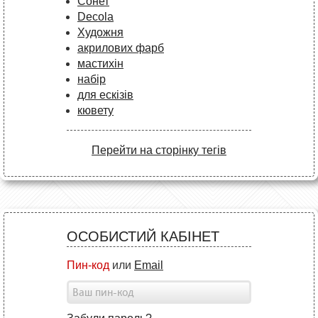
Сонет
Decola
Художня
акрилових фарб
мастихін
набір
для ескізів
кювету
Перейти на сторінку тегів
ОСОБИСТИЙ КАБІНЕТ
Пин-код
или
Email