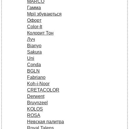
MARCO
Гамма
Мрії збуваються
Офорт
Сolor-It
Колорит Тон
Луч
Bianyo
Sakura
Uni
Conda
BGLN
Fabriano
Koh-i-Noor
CRETACOLOR
Derwent
Bruynzeel
KOLOS
ROSA
Невская палитра
Royal Talens