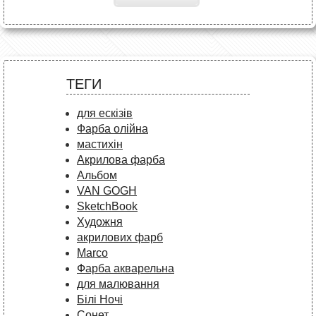
ТЕГИ
для ескізів
Фарба олійна
мастихін
Акрилова фарба
Альбом
VAN GOGH
SketchBook
Художня
акрилових фарб
Marco
Фарба акварельна
для малювання
Білі Ночі
Сонет