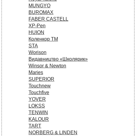
MUNGYO
BUROMAX
FABER CASTELL
XP-Pen
HUION
Коленкор ТМ
STA
Worison
Видавництво «Школярик»
Winsor & Newton
Maries
SUPERIOR
Touchnew
Touchfive
YOVER
LOKSS
TENWIN
KALOUR
TART
NORBERG & LINDEN