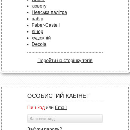
кювету
Невська палітра
набір
Faber-Castell
лінер
художній
Decola
Перейти на сторінку тегів
ОСОБИСТИЙ КАБІНЕТ
Пин-код
или
Email
Забули пароль?