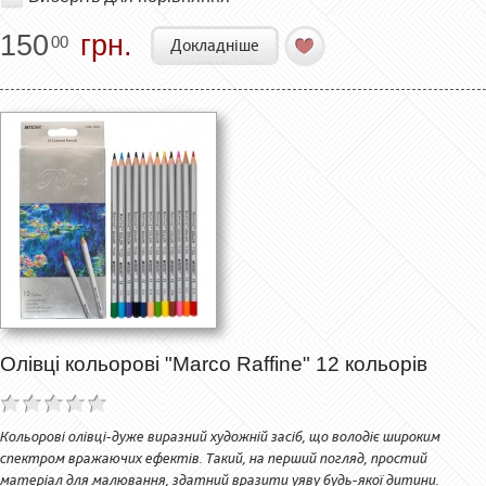
150
грн.
00
Докладніше
Олівці кольорові "Marco Raffine" 12 кольорів
Кольорові олівці-дуже виразний художній засіб, що володіє широким
спектром вражаючих ефектів. Такий, на перший погляд, простий
матеріал для малювання, здатний вразити уяву будь-якої дитини.