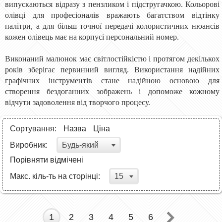
випускаються відразу з пензликом і підстругачкою. Кольорові
олівці для професіоналів вражають багатством відтінку
палітри, а для більш точної передачі колористичних нюансів
кожен олівець має на корпусі персональний номер.
Виконаний малюнок має світлостійкістю і протягом декількох
років зберігає первинний вигляд. Використання надійних
графічних інструментів стане надійною основою для
створення бездоганних зображень і допоможе кожному
відчути задоволення від творчого процесу.
Сортування:
Назва
Ціна
Будь-який
Виробник:
Порівняти відмічені
15
Макс. кіль-ть на сторінці:
1
2
3
4
5
6