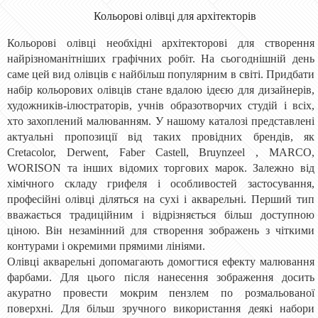
Кольорові олівці для архітекторів
Кольорові олівці необхідні архітекторові для створення
найрізноманітніших графічних робіт. На сьогоднішній день
саме цей вид олівців є найбільш популярним в світі. Придбати
набір кольорових олівців стане вдалою ідеєю для дизайнерів,
художників-ілюстраторів, учнів образотворчих студій і всіх,
хто захоплений малюванням. У нашому каталозі представлені
актуальні пропозиції від таких провідних брендів, як
Cretacolor, Derwent, Faber Castell, Bruynzeel ,
MARCO,
WORISON
та інших відомих торгових марок. Залежно від
хімічного складу грифеля і особливостей застосування,
професійні олівці діляться на сухі і акварельні. Перший тип
вважається традиційним і відрізняється більш доступною
ціною. Він незамінний для створення зображень з чіткими
контурами і окремими прямими лініями.
Олівці акварельні допомагають домогтися ефекту малювання
фарбами. Для цього після нанесення зображення досить
акуратно провести мокрим пензлем по розмальованої
поверхні. Для більш зручного використання деякі набори