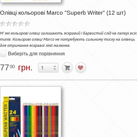
Олівці кольорові Marco "Superb Writer" (12 шт)
М`які кольорові олівці залишають яскравий і барвистий слід на папері всіх
типів. Кольорові олівці Marco не потребують сильному тиску на олівець
для отримання яскравої лінії малюнка.
Виберіть для порівняння
77
грн.
00