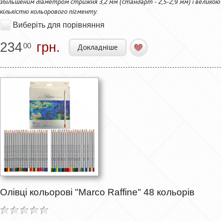
збільшеним діаметром стрижня 3,2 мм (стандарт - 2,5-2,9 мм) і великою
кількістю кольорового пігменту.
Виберіть для порівняння
234
грн.
00
Докладніше
Олівці кольорові "Marco Raffine" 48 кольорів