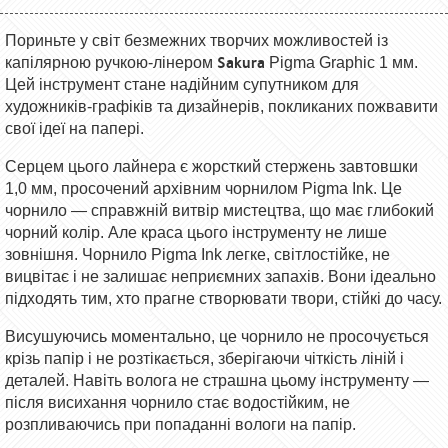
Пориньте у світ безмежних творчих можливостей із
Sakura
капілярною ручкою-лінером
Pigma Graphic 1 мм.
Цей інструмент стане надійним супутником для
художників-графіків та
дизайнерів
, покликаних пожвавити
свої ідеї на папері.
Серцем цього лайнера є жорстк
ий стержень
завтовшки
1,0 мм, просочен
ий
архівним чорнилом Pigma Ink. Це
чорнило — справжній витвір мистецтва, що має глибокий
чорний колір. Але краса цього інструменту не лише
зовнішня. Чорнило Pigma Ink легке, світлостійке, не
вицвітає і не залишає неприємних запахів. Вони ідеально
підходять тим, хто прагне створювати твори, стійкі до часу.
Висушуючись моментально, це чорнило не просочується
крізь папір і не розтікається, зберігаючи чіткість ліній і
деталей. Навіть волога не страшна цьому інструменту —
після висихання чорнило стає водостійким, не
розпливаючись при попаданні вологи на папір.