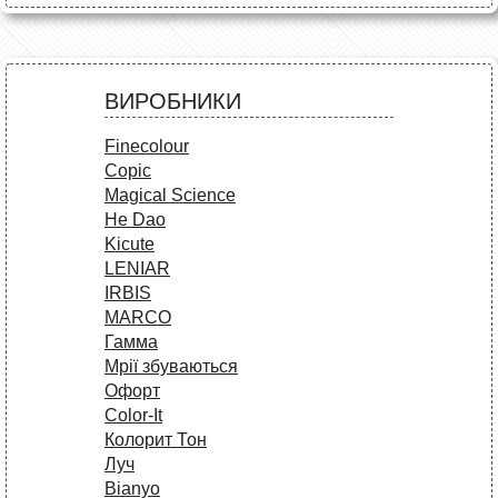
ВИРОБНИКИ
Finecolour
Copic
Magical Science
He Dao
Kicute
LENIAR
IRBIS
MARCO
Гамма
Мрії збуваються
Офорт
Сolor-It
Колорит Тон
Луч
Bianyo