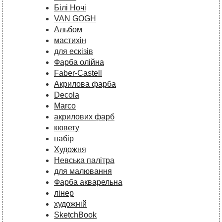
Білі Ночі
VAN GOGH
Альбом
мастихін
для ескізів
Фарба олійна
Faber-Castell
Акрилова фарба
Decola
Marco
акрилових фарб
кювету
набір
Художня
Невська палітра
для малювання
Фарба акварельна
лінер
художній
SketchBook