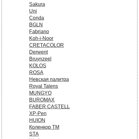
Sakura
Uni
Conda
BGLN
Fabriano
Koh-i-Noor
CRETACOLOR
Derwent
Bruynzeel
KOLOS
ROSA
Невская палитра
Royal Talens
MUNGYO
BUROMAX
FABER CASTELL
XP-Pen
HUION
Коленкор ТМ
STA