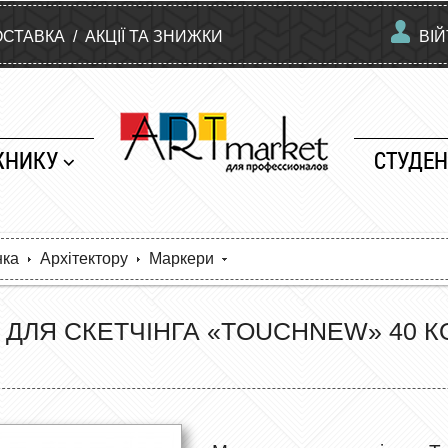
ОСТАВКА
/
АКЦІЇ ТА ЗНИЖКИ
ВІ
ЖНИКУ
СТУДЕН
нка
Архітектору
Маркери
ДЛЯ СКЕТЧІНГА «TOUCHNEW» 40 КОЛ