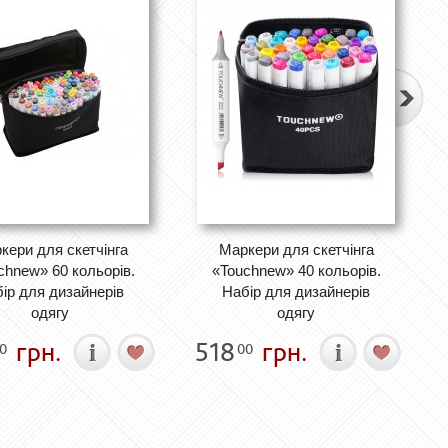
кери для скетчінга
Маркери для скетчінга
chnew» 60 кольорів.
«Touchnew» 40 кольорів.
ір для дизайнерів
Набір для дизайнерів
одягу
одягу
грн.
518
грн.
0
00