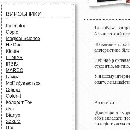
Аксесуари для художників
Все для творчості
Різне
Олівці та фломастери
ВИРОБНИКИ
Аксесуари для школярів
Finecolour
TouchNew - спирт
Copic
безкислотний нет
Magical Science
Важливим плюсом 
He Dao
альтернатива біл
Kicute
LENIAR
Цей набір складає
IRBIS
студентів, митців
MARCO
У нашому інтерне
Гамма
одягу, ландшафтни
Мрії збуваються
Офорт
Сolor-It
Колорит Тон
Властивості:
Луч
Двосторонні марк
Bianyo
або накладати по
Sakura
володіють деякою
Uni