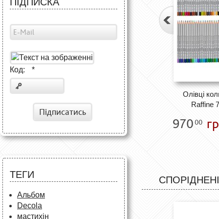
ПІДПИСКА
Код:
*
Олівці кол
Raffine 
Підписатись
970
гр
00
ТЕГИ
СПОРІДНЕНІ
Альбом
Decola
мастихін