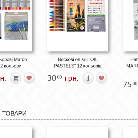
ьорові Marco
Воскові олівці "OIL
Наб
72 кольори
PASTELS" 12 кольорів
MARCO
н.
30
грн.
00
75
00
 ТОВАРИ