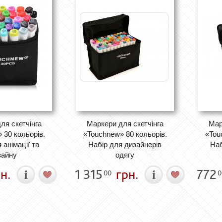
ля скетчінга
Маркери для скетчінга
Мар
 30 кольорів.
«Touchnew» 80 кольорів.
«Tou
 анімації та
Набір для дизайнерів
Наб
зайну
одягу
н.
1 315
грн.
772
00
0