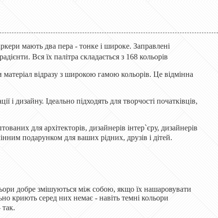
ркери мають два пера - тонке і широке. Заправлені
ієнти. Вся їх палітра складається з 168 кольорів
 матеріал відразу з широкою гамою кольорів. Це відмінна
ії і дизайну. Ідеально підходять для творчості початківців,
ованих для архітекторів, дизайнерів інтер`єру, дизайнерів
мінним подарунком для ваших рідних, друзів і дітей.
ьори добре змішуються між собою, якщо їх нашаровувати
но криють серед них немає - навіть темні кольори
 так.