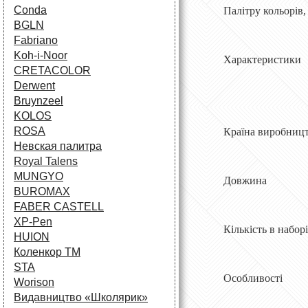
Conda
Палітру кольорів,
BGLN
Fabriano
Koh-i-Noor
Характеристики
CRETACOLOR
Derwent
Bruynzeel
KOLOS
ROSA
Країна в
Невская палитра
Royal Talens
MUNGYO
Довжи
BUROMAX
FABER CASTELL
XP-Pen
Кількіст
HUION
Коленкор ТМ
STA
Особливо
Worison
Видавництво «Школярик»