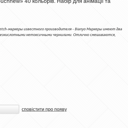
uchnew» 40 кольорів. Набір для анімації та
etch-маркеры известного производителя - Bianyo Маркеры имеют два
ы безкислотными нетоксичными чернилами. Отлично смешиваются,
сповістити про появу