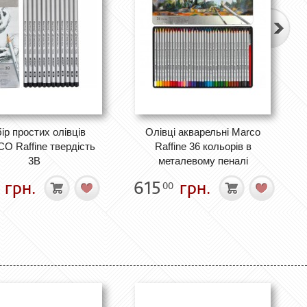
ір простих олівців
Олівці акварельні Marco
 Raffine твердість
Raffine 36 кольорів в
3В
металевому пеналі
грн.
615
грн.
00