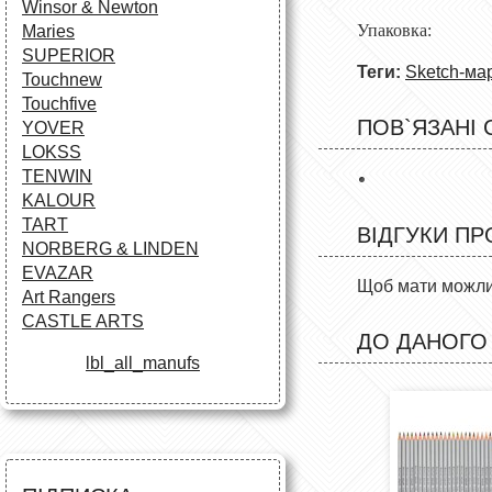
Winsor & Newton
Упаковк
Maries
SUPERIOR
Теги:
Sketch-ма
Touchnew
Touchfive
ПОВ`ЯЗАНІ 
YOVER
LOKSS
TENWIN
KALOUR
TART
ВІДГУКИ ПР
NORBERG & LINDEN
EVAZAR
Щоб мати можлив
Art Rangers
CASTLE ARTS
ДО ДАНОГО
lbl_all_manufs