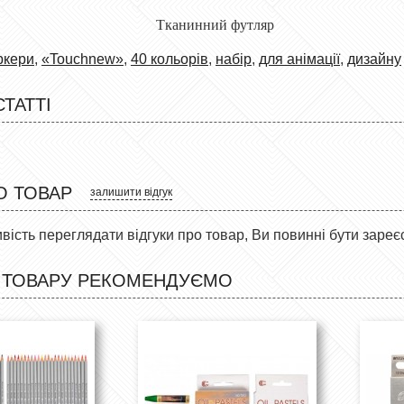
а: Тканинний футляр
ркери
,
«Touchnew»
,
40 кольорів
,
набір
,
для анімації
,
дизайну
СТАТТІ
О ТОВАР
залишити відгук
ість переглядати відгуки про товар, Ви повинні бути зареє
 ТОВАРУ РЕКОМЕНДУЄМО