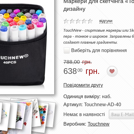
Маркери для скетчінга «To
дизайну
відгуки
TouchNew - спиртовые маркеры или Sk
пера - тонкое и широкое. Заправлен
создают плавные градиенты.
Виберіть для порівняння
788,00
грн.
638
грн.
00
Повідомити другу
Одиниця виміру:
наб.
Артикул:
Touchnew-AD-40
Немає в наявності
Виробник:
Touchnew