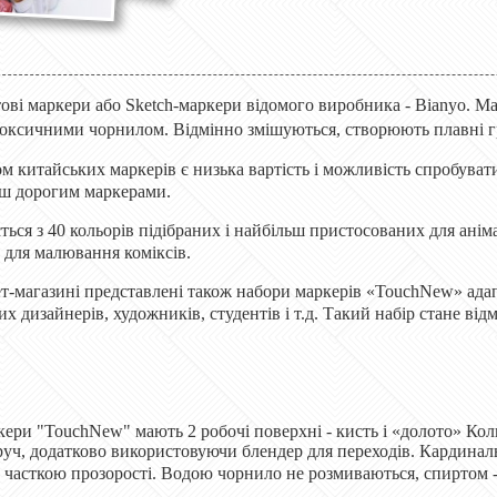
ові маркери або Sketch-маркери відомого виробника - Bianyo. Ма
оксичними чорнилом. Відмінно змішуються, створюють плавні град
китайських маркерів є низька вартість і можливість спробувати
ьш дорогим маркерами.
ться з 40 кольорів підібраних і найбільш пристосованих для анімац
, для малювання коміксів.
т-магазині представлені також набори маркерів «TouchNew» адапт
х дизайнерів, художників, студентів і т.д. Такий набір стане від
ери "TouchNew" мають 2 робочі поверхні - кисть і «долото» Кол
руч, додатково використовуючи блендер для переходів. Кардиналь
 часткою прозорості. Водою чорнило не розмиваються, спиртом -