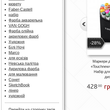
кювету
Faber-Castell
набір
Фарба акварельна
VAN GOGH
Фарба олійна
акрилових фарб
Художня
-28%
Білі Ночі
Marco
для ескізів
Маркери д
Невська палітра
«Touchnew»
Акрилова фарба
Набір для
для малювання
ди
Сонет
428
гр
SketchBook
00
лінер
художній
Перейти на сторінку тегів