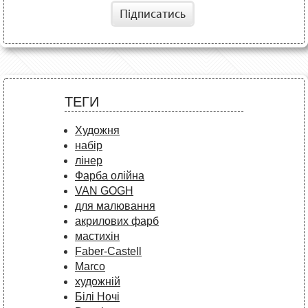
Підписатись
ТЕГИ
Художня
набір
лінер
Фарба олійна
VAN GOGH
для малювання
акрилових фарб
мастихін
Faber-Castell
Marco
художній
Білі Ночі