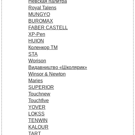
Невская палитра
Royal Talens
MUNGYO
BUROMAX
FABER CASTELL
XP-Pen
HUION
Коленкор ТМ
STA
Worison
Видавництво «Школярик»
Winsor & Newton
Maries
SUPERIOR
Touchnew
Touchfive
YOVER
LOKSS
TENWIN
KALOUR
TART