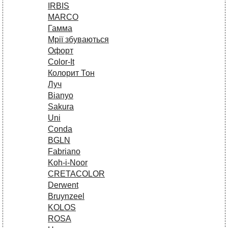
IRBIS
MARCO
Гамма
Мрії збуваються
Офорт
Сolor-It
Колорит Тон
Луч
Bianyo
Sakura
Uni
Conda
BGLN
Fabriano
Koh-i-Noor
CRETACOLOR
Derwent
Bruynzeel
KOLOS
ROSA