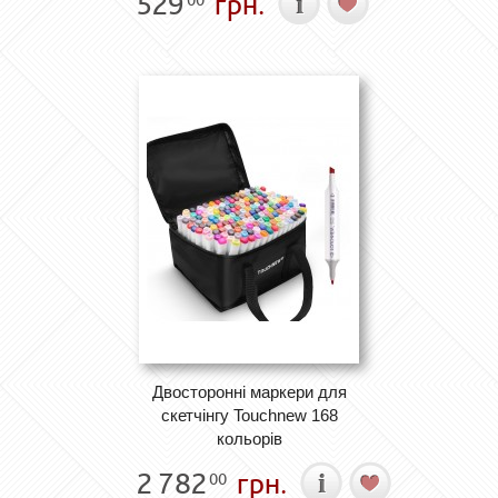
529
грн.
00
Двосторонні маркери для
скетчінгу Touchnew 168
кольорів
2 782
грн.
00