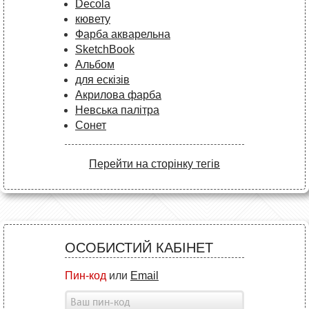
Decola
кювету
Фарба акварельна
SketchBook
Альбом
для ескізів
Акрилова фарба
Невська палітра
Сонет
Перейти на сторінку тегів
ОСОБИСТИЙ КАБІНЕТ
Пин-код
или
Email