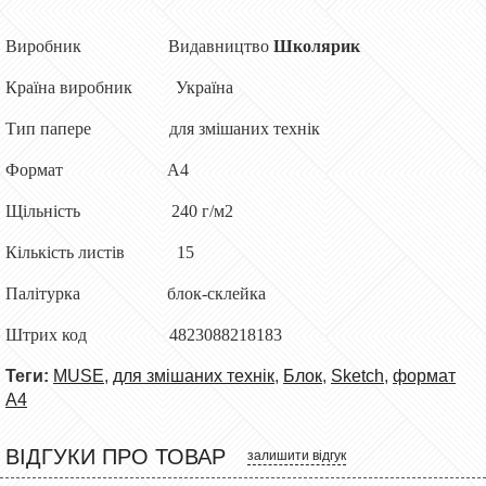
Виробник Видавництво
Школярик
Країна виробник Україна
Тип паперe для змішаних технік
Формат А4
Щільність 240 г/м2
Кількість листів 15
Палітурка блок-склейка
Штрих код 4823088218183
Теги:
MUSE
,
для змішаних технік
,
Блок
,
Sketch
,
формат
А4
ВІДГУКИ ПРО ТОВАР
залишити відгук