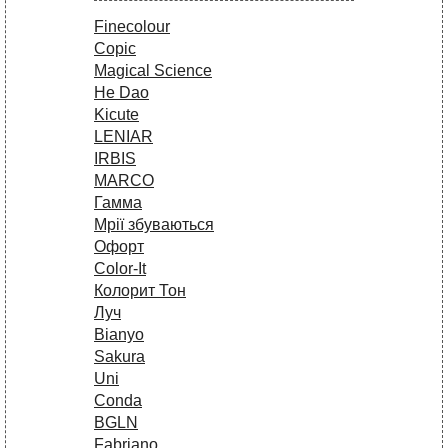
Finecolour
Copic
Magical Science
He Dao
Kicute
LENIAR
IRBIS
MARCO
Гамма
Мрії збуваються
Офорт
Сolor-It
Колорит Тон
Луч
Bianyo
Sakura
Uni
Conda
BGLN
Fabriano