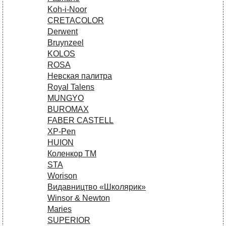
Koh-i-Noor
CRETACOLOR
Derwent
Bruynzeel
KOLOS
ROSA
Невская палитра
Royal Talens
MUNGYO
BUROMAX
FABER CASTELL
XP-Pen
HUION
Коленкор ТМ
STA
Worison
Видавництво «Школярик»
Winsor & Newton
Maries
SUPERIOR