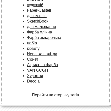
художній
Faber-Castell
для ескізів
SketchBook
для малювання
Фарба олійна
Фарба акварельна
набір
кювету
Невська палітра
Сонет
Акрилова фарба
VAN GOGH
Художня
Decola
Перейти на сторінку тегів