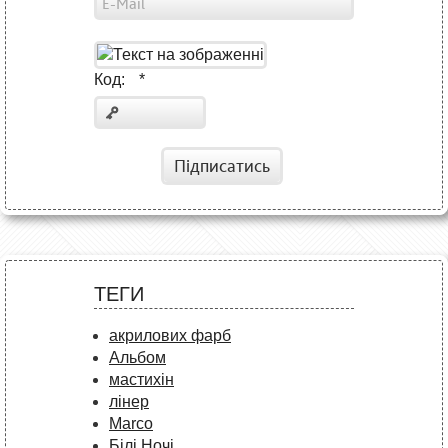
Код:
*
Підписатись
ТЕГИ
акрилових фарб
Альбом
мастихін
лінер
Marco
Білі Ночі