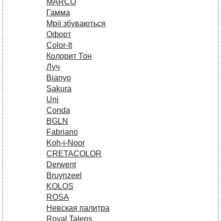
MARCO
Гамма
Мрії збуваються
Офорт
Сolor-It
Колорит Тон
Луч
Bianyo
Sakura
Uni
Conda
BGLN
Fabriano
Koh-i-Noor
CRETACOLOR
Derwent
Bruynzeel
KOLOS
ROSA
Невская палитра
Royal Talens