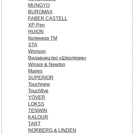
MUNGYO
BUROMAX
FABER CASTELL
XP-Pen
HUION
Коленкор ТМ
STA
Worison
Видавництво «Школярик»
Winsor & Newton
Maries
SUPERIOR
Touchnew
Touchfive
YOVER
LOKSS
TENWIN
KALOUR
TART
NORBERG & LINDEN