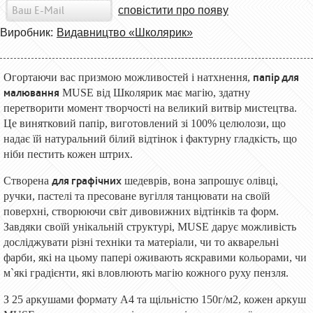
сповістити про появу
Виробник:
Видавництво «Школярик»
папір для
Огортаючи вас призмою можливостей і натхнення,
малювання
MUSE від Школярик має магію, здатну
перетворити момент творчості на великий витвір мистецтва.
Це винятковий папір, виготовлений зі 100% целюлози, що
надає їй натуральний білий відтінок і фактурну гладкість, що
ніби пестить кожен штрих.
для графічних
Створена
шедеврів, вона запрошує олівці,
ручки, пастел
і
та
пресоване
вугілля танцювати на своїй
поверхні, створюючи світ дивовижних відтінків та форм.
Завдяки своїй унікальній структурі, MUSE дарує можливість
досліджувати різні техніки та матеріали, чи то акварельні
фарби, які на цьому папері оживають яскравими кольорами, чи
м`які градієнти, які вловлюють магію кожного руху пензля.
З 25 аркушами формату А4 та щільністю 150г/м2, кожен аркуш