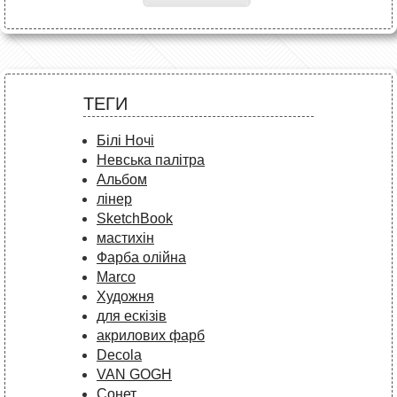
ТЕГИ
Білі Ночі
Невська палітра
Альбом
лінер
SketchBook
мастихін
Фарба олійна
Marco
Художня
для ескізів
акрилових фарб
Decola
VAN GOGH
Сонет