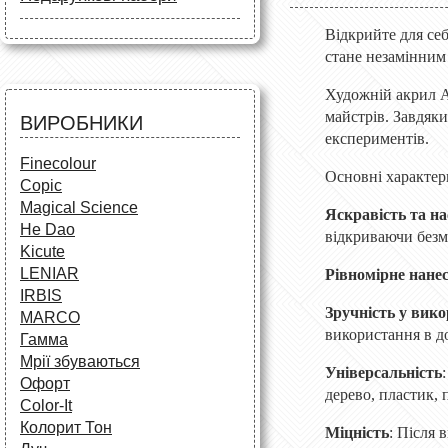
Маркери
Олівці
Олівці
Фарби та пензлі
Відкрийте для се
Все для креслення
Фарби та пензлі
стане незамінним
Все для креслення
Аксесуари для студентів
Маркери та фломастери
Все для творчості
Художній акрил Ar
Різне
Олівці та фломастери
майстрів. Завдяки
ВИРОБНИКИ
Аксесуари для школярів
експериментів.
Finecolour
Основні характер
Copic
Magical Science
Яскравість та на
He Dao
відкриваючи безм
Kicute
LENIAR
Рівномірне нане
IRBIS
Зручність у вико
MARCO
використання в до
Гамма
Мрії збуваються
Універсальність
Офорт
дерево, пластик, 
Сolor-It
Колорит Тон
Міцність
: Після 