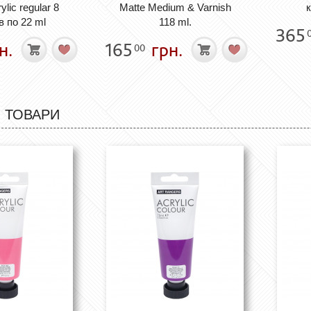
liс regular 8
Matte Medium & Varnish
к
в по 22 ml
118 ml.
365
н.
165
грн.
00
 ТОВАРИ