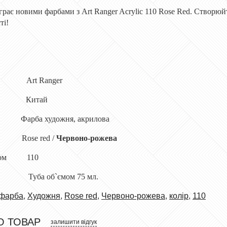
грає новими фарбами з Art Ranger Acrylic 110 Rose Red. Створюй
ті!
а Art Ranger
к Китай
 художня, акрилова
se red /
Червоно-рожева
логом 110
у Туба об`ємом 75 мл.
 фарба
,
Художня
,
Rose red
,
Червоно-рожева
,
колір
,
110
О ТОВАР
залишити відгук