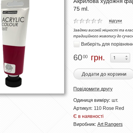
Акрилова художня фар
75 ml.
відгуки
Завдяки високій міцності та елас
традиційного живопису до сучас
Виберіть для порівнян
60
грн.
00
Додати до корзини
Повідомити другу
Одиниця виміру:
шт.
Артикул:
110 Rose Red
Є в наявності
Виробник:
Art Rangers