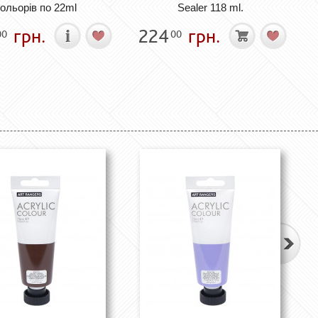
ольорів по 22ml
Sealer 118 ml.
грн.
224
грн.
00
00