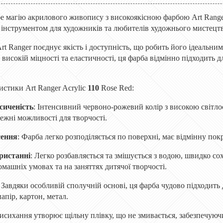
бе магію акрилового живопису з високоякісною фарбою Art Ranger
 інструментом для художників та любителів художнього мистецтв
t Ranger поєднує якість і доступність, що робить його ідеальним
 високій міцності та еластичності, ця фарба відмінно підходить 
истики Art Ranger Acrylic
110
Rose Red:
сиченість
: Інтенсивний червоно-рожевий колір з високою світло
ежні можливості для творчості.
сення
: Фарба легко розподіляється по поверхні, має відмінну пок
ристанні
: Легко розбавляється та змішується з водою, швидко сох
машніх умовах та на заняттях дитячої творчості.
: Завдяки особливій сполучній основі, ця фарба чудово підходить
папір, картон, метал.
висихання утворює щільну плівку, що не змивається, забезпечуюч