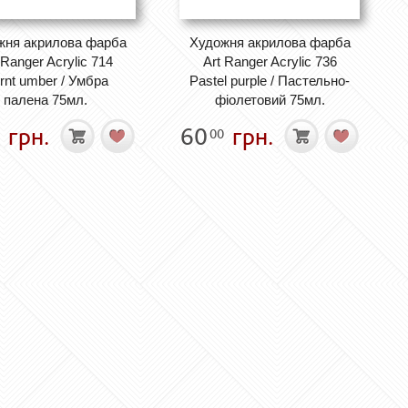
жня акрилова фарба
Художня акрилова фарба
 Ranger Acrylic 714
Art Ranger Acrylic 736
rnt umber / Умбра
Pastel purple / Пастельно-
палена 75мл.
фіолетовий 75мл.
грн.
60
грн.
00