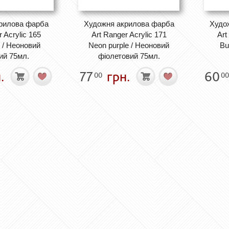
рилова фарба
Художня акрилова фарба
Худо
 Acrylic 165
Art Ranger Acrylic 171
Art
 / Неоновий
Neon purple / Неоновий
Bu
ий 75мл.
фіолетовий 75мл.
.
77
грн.
60
00
00