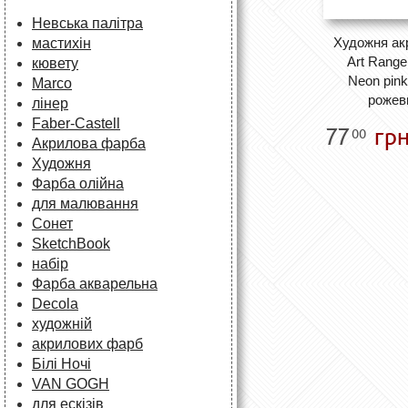
Невська палітра
Художня ак
мастихін
Art Ranger
кювету
Neon pink
Marco
рожев
лінер
Faber-Castell
77
грн
00
Акрилова фарба
Художня
Фарба олійна
для малювання
Сонет
SketchBook
набір
Фарба акварельна
Decola
художній
акрилових фарб
Білі Ночі
VAN GOGH
для ескізів