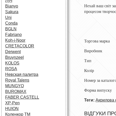
Луч
Нехай ваш світ за
Bianyo
процесом творчос
Sakura
Uni
Conda
BGLN
Fabriano
Koh-i-Noor
Торгова марк
CRETACOLOR
Виробни
Derwent
Bruynzeel
Тип Фарба
KOLOS
ROSA
Колір Ro
Невская палитра
Royal Talens
Номер за ката
MUNGYO
Форма випуск
BUROMAX
FABER CASTELL
Теги:
Акрилова
XP-Pen
HUION
ВІДГУКИ ПР
Коленкор ТМ