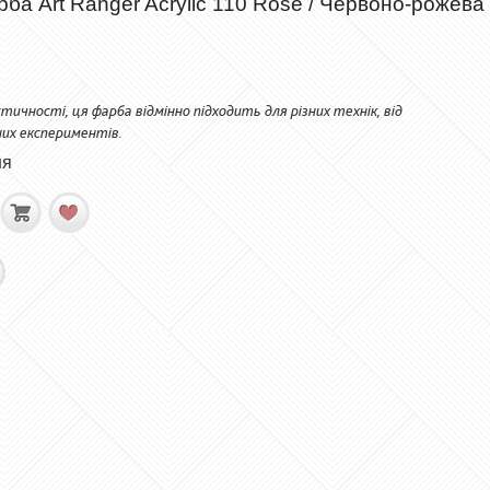
ба Art Ranger Acrylic 110 Rose / Червоно-рожева
тичності, ця фарба відмінно підходить для різних технік, від
них експериментів.
ня