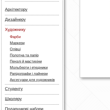
Архітектору
Папір
Дизайнеру
Лайнери
Папір
Маркери
Художнику
Олівці
Олівці
Фарби
Скетч маркери
Аксесуари для архітекторів
Маркери
Лайнери (рапідографи)
Олівці
Аксесуари для дизайнерів
Полотна та папір
Пензлі й мастихіни
Мольберти і етюдники
Рапідографи і лайнери
Аксесуари для художників
Студенту
Папір
Школяру
Лайнери
Папір
Маркери
Подарункові набори