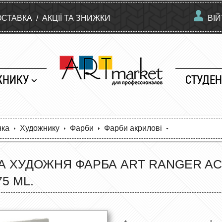
ОСТАВКА
/
АКЦІЇ ТА ЗНИЖКИ
ВІ
ЖНИКУ
СТУДЕН
нка
Художнику
Фарби
Фарби акрилові
 ХУДОЖНЯ ФАРБА ART RANGER ACR
5 ML.