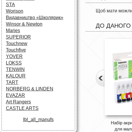
STA
Щоб мати можлив
Worison
Видавництво «Школярик»
Winsor & Newton
ДО ДАНОГО
Maries
SUPERIOR
Touchnew
Touchfive
YOVER
LOKSS
TENWIN
KALOUR
TART
NORBERG & LINDEN
EVAZAR
Art Rangers
CASTLE ARTS
lbl_all_manufs
Набір акр
для мал