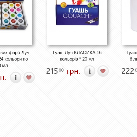
евих фарб Луч
Гуаш Луч КЛАСИКА 16
Гуаш
4 кольори по
кольорів * 20 мл
біл
0 мл
215
грн.
222
00
н.