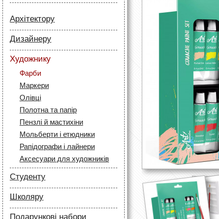
Архітектору
Папір
Дизайнеру
Лайнери
Папір
Маркери
Художнику
Олівці
Олівці
Фарби
Скетч маркери
Аксесуари для архітекторів
Маркери
Лайнери (рапідографи)
Олівці
Аксесуари для дизайнерів
Полотна та папір
Пензлі й мастихіни
Мольберти і етюдники
Рапідографи і лайнери
Аксесуари для художників
Студенту
Папір
Школяру
Лайнери
Папір
Маркери
Подарункові набори