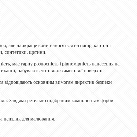
, але найкраще вони наносяться на папір, картон і
и, синтетики, щетини.
сть, має гарну розносність і рівномірність нанесення на
сиханні, набувають матово-оксамитової поверхні.
 та відповідають основним вимогам директив безпеки
2 мл. Завдяки ретельно підібраним компонентам фарби
та пензлик для малювання.