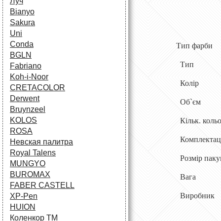
Луч
Bianyo
Sakura
Uni
Conda
Тип фарби
BGLN
Тип
Fabriano
Koh-i-Noor
Колір
CRETACOLOR
Derwent
Об`єм
Bruynzeel
KOLOS
Кільк.
кольо
ROSA
Комплектац
Невская палитра
Royal Talens
Розмір пак
MUNGYO
BUROMAX
Вага
FABER CASTELL
Виробник
XP-Pen
HUION
Коленкор ТМ