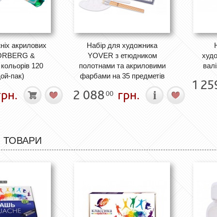
ніх акрилових
Набір для художника
ORBERG &
YOVER з етюдником
худо
кольорів 120
полотнами та акриловими
валі
Дой-пак)
фарбами на 35 предметів
1 25
рн.
2 088
грн.
00
 ТОВАРИ