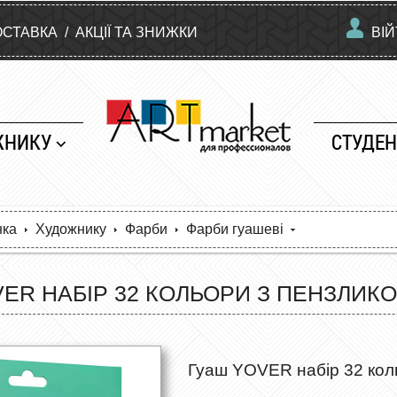
ОСТАВКА
/
АКЦІЇ ТА ЗНИЖКИ
ВІ
ЖНИКУ
СТУДЕН
нка
Художнику
Фарби
Фарби гуашеві
ER НАБІР 32 КОЛЬОРИ З ПЕНЗЛИК
Гуаш YOVER набір 32 коль