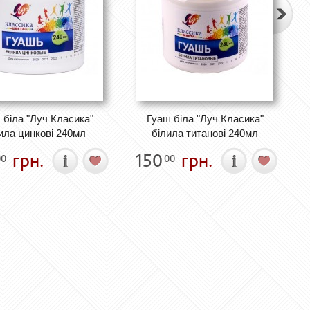
 біла "Луч Класика"
Гуаш біла "Луч Класика"
ила цинкові 240мл
білила титанові 240мл
грн.
150
грн.
00
00