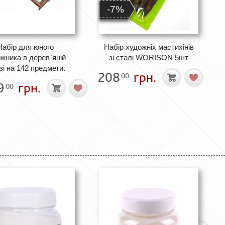
-7%
Набір для юного
Набір художніх мастихінів
жника в дерев`яній
зі сталі WORISON 5шт
зі на 142 предмети.
208
грн.
00
9
грн.
00