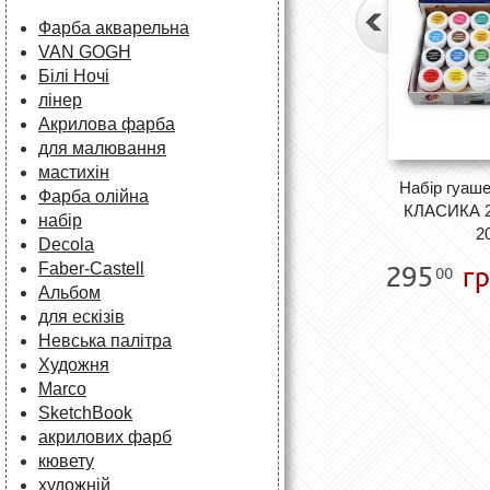
Фарба акварельна
VAN GOGH
Білі Ночі
лінер
Акрилова фарба
для малювання
мастихін
Набір гуаш
Фарба олійна
КЛАСИКА 2
набір
2
Decola
295
гр
Faber-Castell
00
Альбом
для ескізів
Невська палітра
Художня
Marco
SketchBook
акрилових фарб
кювету
художній