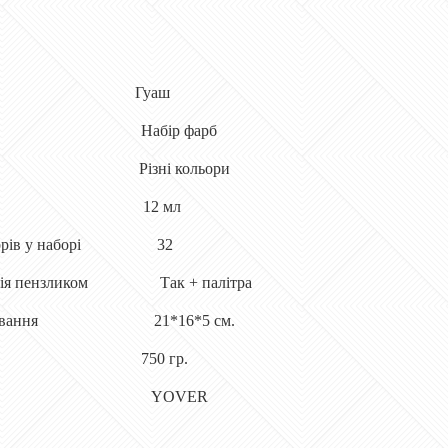
Гуаш
Набір фарб
Різні кольори
12 мл
рів
у наборі
32
ія пензликом
Так + палітра
ування
21*16*5 см.
750 гр.
YOVER