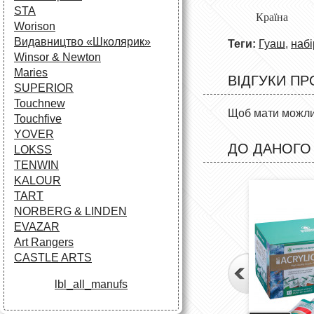
STA
Країна
Worison
Видавництво «Школярик»
Теги:
Гуаш
,
набі
Winsor & Newton
Maries
ВІДГУКИ ПР
SUPERIOR
Touchnew
Щоб мати можлив
Touchfive
YOVER
ДО ДАНОГО
LOKSS
TENWIN
KALOUR
TART
NORBERG & LINDEN
EVAZAR
Art Rangers
CASTLE ARTS
lbl_all_manufs