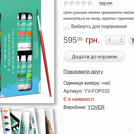
відгуки
Цією гуашшю можна працювати майже н
наносяться на папір, картон і ґрунто
Виберіть для порівняння
595
грн.
00
Додати до корзини
Повідомити другу
Одиниця виміру:
наб.
Артикул:
YV-FOP032
Є в наявності
Виробник:
YOVER