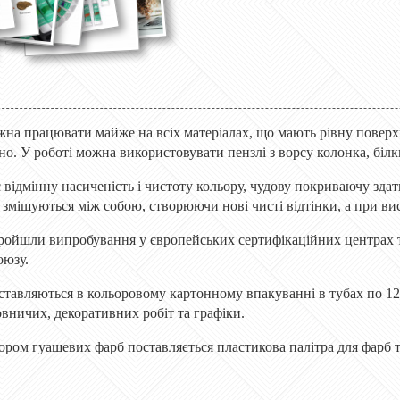
а працювати майже на всіх матеріалах, що мають рівну поверхню
но. У роботі можна використовувати
пензлі
з
ворсу
колонка, білк
дмінну насиченість і чистоту кольору, чудову покриваючу здатні
змішуються між собою, створюючи нові чисті відтінки, а при ви
 пройшли випробування у європейських сертифікаційних центрах
оюзу.
ставляються в кольоровому картонному впакуванні в тубах по 1
овничих, декоративних робіт та графіки.
бором гуашевих фарб поставляється пластикова палітра для фарб 