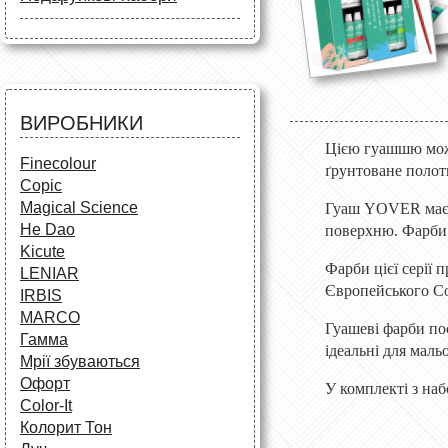
Маркери
Олівці
Олівці
Фарби та пензлі
Все для креслення
Фарби та пензлі
Все для креслення
Аксесуари для студентів
Маркери та фломастери
Все для творчості
Різне
Олівці та фломастери
ВИРОБНИКИ
Аксесуари для школярів
Цією гуашшю можн
Finecolour
ґрунтоване полот
Copic
Magical Science
Гуаш YOVER має ві
He Dao
поверхню. Фарби 
Kicute
Фарби цієї серії
LENIAR
Європейського С
IRBIS
MARCO
Гуашеві фарби по
Гамма
ідеальні для маль
Мрії збуваються
Офорт
У комплекті з на
Сolor-It
Колорит Тон