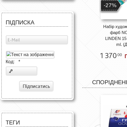
-27%
ПІДПИСКА
Набір худож
фарб N
LINDEN 15 
ml. (
1 370
г
00
Код:
*
СПОРІДНЕНІ
Підписатись
ТЕГИ