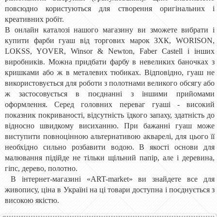
повсюдно користуються для створення оригінальних і
креативних робіт.
В онлайн каталозі нашого магазину ви зможете вибрати і
купити фарби гуаш від торгових марок ЗХК,
WORISON
,
LOKSS
,
YOVER,
Winsor & Newton
, Faber Castell і інших
виробників. Можна придбати фарбу в невеликих баночках з
кришками або ж в металевих тюбиках. Відповідно, гуаш не
використовується для роботи з полотнами великого обсягу або
ж застосовується в поєднанні з іншими прийомами
оформлення. Серед головних переваг гуаші - високий
показник покриваності, відсутність їдкого запаху, здатність до
відносно швидкому висиханню. При бажанні гуаш може
виступити повноцінною альтернативою акварелі, для цього її
необхідно сильно розбавити водою. В якості основи для
малювання підійде не тільки щільний папір, але і деревина,
гіпс, дерево, полотно.
В інтернет-магазині «ART-market» ви знайдете все для
живопису, ціна в Україні на ці товари доступна і поєднується з
високою якістю.