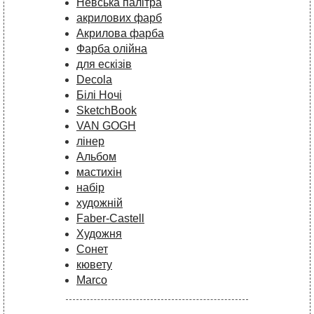
Невська палітра
акрилових фарб
Акрилова фарба
Фарба олійна
для ескізів
Decola
Білі Ночі
SketchBook
VAN GOGH
лінер
Альбом
мастихін
набір
художній
Faber-Castell
Художня
Сонет
кювету
Marco