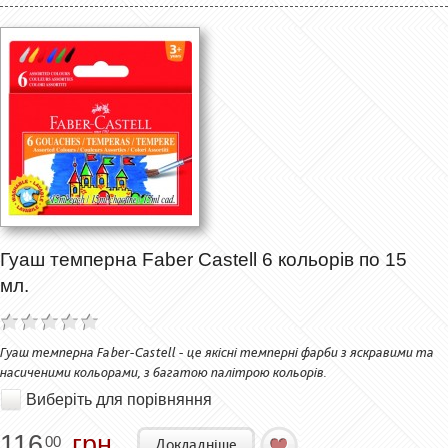
Гуаш темперна Faber Castell 6 кольорів по 15
мл.
Гуаш темперна Faber-Castell - це якісні темперні фарби з яскравими та
насиченими кольорами, з багатою палітрою кольорів.
Виберіть для порівняння
116
грн.
00
Докладніше