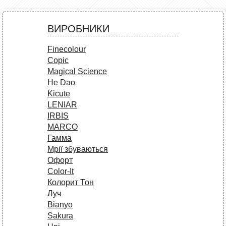
ВИРОБНИКИ
Finecolour
Copic
Magical Science
He Dao
Kicute
LENIAR
IRBIS
MARCO
Гамма
Мрії збуваються
Офорт
Сolor-It
Колорит Тон
Луч
Bianyo
Sakura