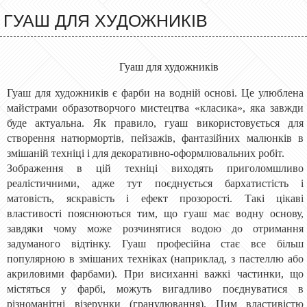
ГУАШ ДЛЯ ХУДОЖНИКІВ
Гуаш для художників
Гуаш для художників є фарби на водній основі. Це улюблена
майстрами образотворчого мистецтва «класика», яка завжди
буде актуальна. Як правило, гуаш використовується для
створення натюрмортів, пейзажів, фантазійних малюнків в
змішаній техніці і для декоративно-оформлювальних робіт.
Зображення в цій техніці виходять приголомшливо
реалістичними, адже тут поєднується бархатистість і
матовість, яскравість і ефект прозорості. Такі цікаві
властивості пояснюються тим, що гуаш має водну основу,
завдяки чому може розчинятися водою до отримання
задуманого відтінку. Гуаш професійна стає все більш
популярною в змішаних техніках (наприклад, з пастеллю або
акриловими фарбами). При висиханні важкі частинки, що
містяться у фарбі, можуть вигадливо поєднуватися в
різноманітні візерунки (гранулювання). Цим властивістю