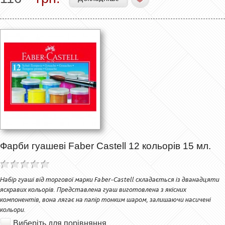
Фарби гуашеві Faber Castell 12 кольорів 15 мл.
Набір гуаші від торгової марки Faber-Castell складається із дванадцяти
яскравих кольорів. Представлена гуаш виготовлена з якісних
компонентів, вона лягає на папір тонким шаром, залишаючи насичені
кольори.
Виберіть для порівняння