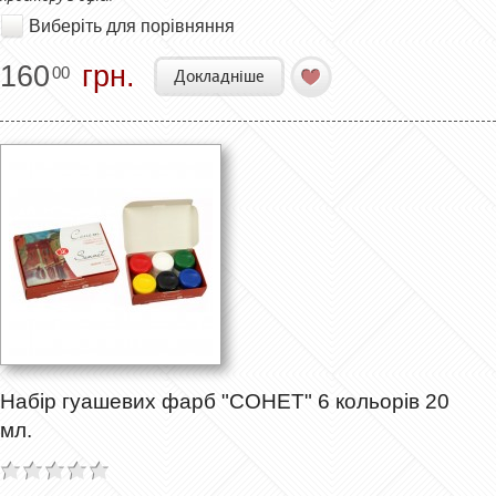
Виберіть для порівняння
160
грн.
00
Докладніше
Набір гуашевих фарб "СОНЕТ" 6 кольорів 20
мл.