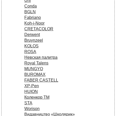
Uni
Conda
BGLN
Fabriano
Koh-i-Noor
CRETACOLOR
Derwent
Bruynzeel
KOLOS
ROSA
Невская палитра
Royal Talens
MUNGYO
BUROMAX
FABER CASTELL
XP-Pen
HUION
Коленкор ТМ
STA
Worison
Видавництво «Школярик»