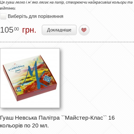
Ця гуаш легко і м`яко лягає на папір, створюючи найкрасивіші кольори та
відтінки.
Виберіть для порівняння
105
грн.
00
Докладніше
Гуаш Невська Палітра ``Майстер-Клас`` 16
кольорів по 20 мл.