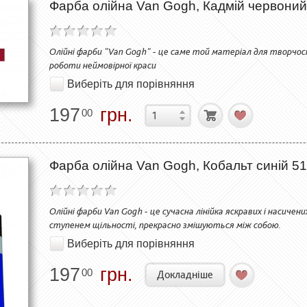
Фарба олійна Van Gogh, Кадмій червоний
Олійні фарби "Van Gogh" - це саме той матеріал для творчо
роботи неймовірної краси
Виберіть для порівняння
197
грн.
00
Фарба олійна Van Gogh, Кобальт синій 51
Олійні фарби Van Gogh - це сучасна лінійка яскравих і насиче
ступенем щільності, прекрасно змішуються між собою.
Виберіть для порівняння
197
грн.
00
Докладніше