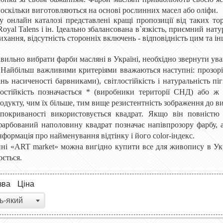
 оскільки виготовляються на основі рослинних масел або оліфи.
 онлайн каталозі представлені кращі пропозиції від таких т
oyal Talens і ін. Ідеально збалансована в`язкість, приємний нату
ихання, відсутність сторонніх включень - відповідність цим та 
вильно вибрати фарби масляні в Україні, необхідно звернути увагу
 Найбільш важливими критеріями вважаються наступні: прозоріст
інь насиченості барвниками), світлостійкість і натуральність п
остійкість позначається * (виробники території СНД) або ж +
родукту, чим їх більше, тим вище резистентність зображення до в
покриваності використовується квадрат. Якщо він повністю
фарбований наполовину квадрат позначає напівпрозору фарбу, а
нформація про найменування відтінку і його
color
-індекс.
ині «ART market» можна вигідно купити все для живопису в Укра
ється.
зва
Ціна
ь-який