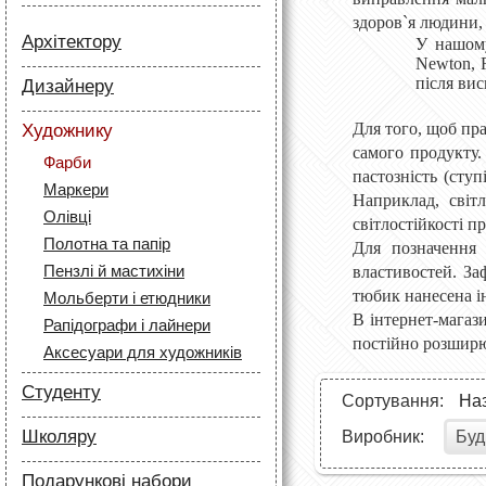
здоров`я людини,
Архітектору
У нашому
Newton
,
R
Папір
після вис
Дизайнеру
Лайнери
Папір
Маркери
Для того, щоб пра
Художнику
Олівці
самого продукту.
Олівці
Фарби
Скетч маркери
пастозність (ступ
Аксесуари для архітекторів
Маркери
Лайнери (рапідографи)
Наприклад, світл
Олівці
світлостійкості п
Аксесуари для дизайнерів
Полотна та папір
Для позначення 
Пензлі й мастихіни
властивостей. За
тюбик нанесена і
Мольберти і етюдники
В інтернет-магаз
Рапідографи і лайнери
постійно розширю
Аксесуари для художників
Студенту
Сортування:
На
Папір
Школяру
Буд
Виробник:
Лайнери
Папір
Маркери
Подарункові набори