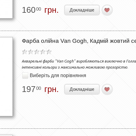
160
грн.
00
Докладніше
Фарба олійна Van Gogh, Кадмій жовтий се
Акварельні фарби "Van Gogh" виробляються виключно в Голланд
інтенсивні кольори з максимально можливою прозорістю.
Виберіть для порівняння
197
грн.
00
Докладніше