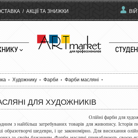
ОСТАВКА
/
АКЦІЇ ТА ЗНИЖКИ
ВІ
ЖНИКУ
СТУДЕН
нка
Художнику
Фарби
Фарби масляні
АСЛЯНІ ДЛЯ ХУДОЖНИКІВ
Олійні фарби для худо
одним з найбільш затребуваних товарів для живопису. Історія 
ші образотворчі шедеври, і це закономірно. Для висихання олі
нка за своїм бажанням. Фарби масляні приваблюють своєю яскр