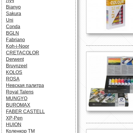
Луч
Bianyo
Sakura
Uni
Conda
BGLN
Fabriano
Koh-i-Noor
CRETACOLOR
Derwent
Bruynzeel
KOLOS
ROSA
Невская палитра
Royal Talens
MUNGYO
BUROMAX
FABER CASTELL
XP-Pen
HUION
Коленкор ТМ