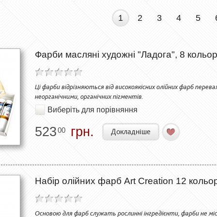
1
2
3
4
5
Фарби масляні художні "Ладога", 8 кольор
Ці фарби відрізняються від високоякісних олійних фарб перев
неорганічними, органічних пігментів.
Виберіть для порівняння
523
грн.
00
Докладніше
Набір олійних фарб Art Creation 12 кольор
Основою для фарб служать рослинні інгредієнти, фарби не мі