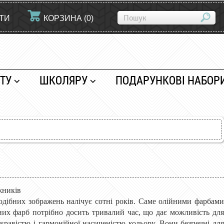
ЙТИ
КОРЗИНА
(
0
)
ТУ
ШКОЛЯРУ
ПОДАРУНКОВІ НАБОР
жників
подібних зображень налічує сотні років. Саме олійними фарбам
йних фарб потрібно досить тривалий час, що дає можливість для
авістю і гармонійної насиченістю кольору. Вони безпечні для