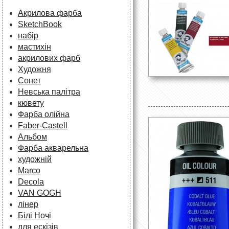
Акрилова фарба
SketchBook
набір
мастихін
акрилових фарб
Художня
Сонет
Невська палітра
кювету
Фарба олійна
Faber-Castell
Альбом
Фарба акварельна
художній
Marco
Decola
VAN GOGH
лінер
Білі Ночі
для ескізів