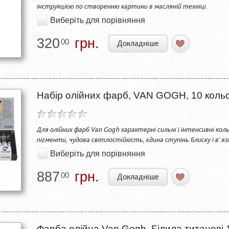
інструкцією по створенню картини в масляній техніці.
Виберіть для порівняння
320
грн.
00
Докладніше
Набір олійних фарб, VAN GOGH, 10 кольо
Для олійних фарб Van Gogh характерні сильні і інтенсивні коль
пігменти, чудова світлостійкість, єдина ступінь блиску і в`яз
Виберіть для порівняння
887
грн.
00
Докладніше
Фарба олійна Van Gogh, Білила титанові 1