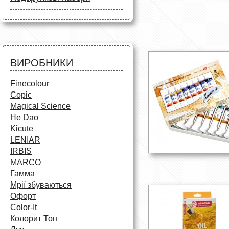
Маркери
Олівці
Олівці
Фарби та пензлі
Все для креслення
Фарби та пензлі
Все для креслення
Аксесуари для студентів
Маркери та фломастери
Все для творчості
Різне
Олівці та фломастери
ВИРОБНИКИ
Аксесуари для школярів
Finecolour
Copic
Magical Science
He Dao
Kicute
LENIAR
IRBIS
MARCO
Гамма
Мрії збуваються
Офорт
Сolor-It
Колорит Тон