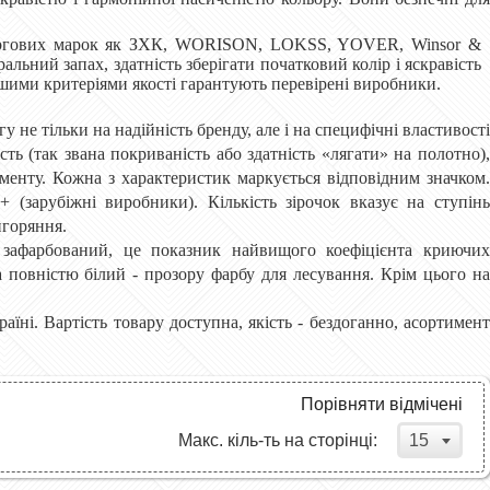
оргових марок як ЗХК,
WORISON
,
LOKSS
,
YOVER,
Winsor &
ральний запах, здатність зберігати початковий колір і яскравість
іншими критеріями якості гарантують перевірені виробники.
 не тільки на надійність бренду, але і на специфічні властивості
ь (так звана покриваність або здатність «лягати» на полотно),
ігменту. Кожна з характеристик маркується відповідним значком.
 (зарубіжні виробники). Кількість зірочок вказує на ступінь
игоряння.
 зафарбований, це показник найвищого коефіцієнта криючих
 повністю білий - прозору фарбу для лесування. Крім цього на
їні. Вартість товару доступна, якість - бездоганно, асортимент
Порівняти відмічені
15
Макс. кіль-ть на сторінці: