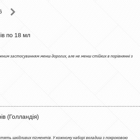
6
ів по 18 мл
ажним застосуванням менш дорогих, але не менш стійких в порівнянні з
ів (Голландія)
стять шкідливих пігментів. У кожному наборі вкладиш з покроковою