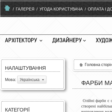
/
ГАЛЕРЕЯ
/
УГОДА КОРИСТУВАЧА
/
ОПЛАТА І Д
АРХІТЕКТОРУ
ДИЗАЙНЕРУ
ХУДО
Головна сторі
НАЛАШТУВАННЯ
Мова:
Українська
ФАРБИ М
Олійні фарби є 
створені найбіль
КАТЕГОРІЇ
виправлення малю