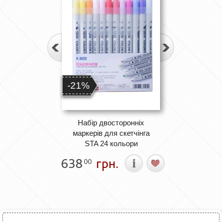
-21%
Набір двосторонніх
маркерів для скетчінга
STA 24 кольори
638
грн.
00