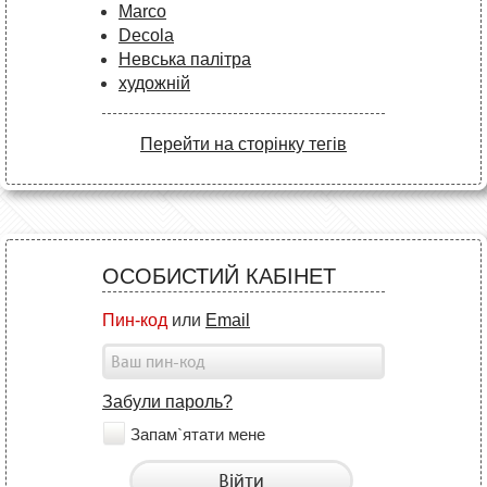
Marco
Decola
Невська палітра
художній
Перейти на сторінку тегів
ОСОБИСТИЙ КАБІНЕТ
Пин-код
или
Email
Забули пароль?
Запам`ятати мене
Війти