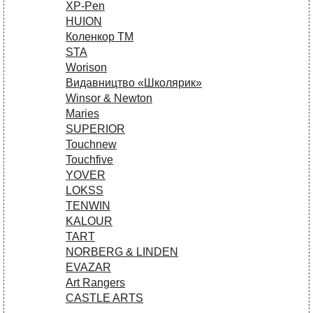
XP-Pen
HUION
Коленкор ТМ
STA
Worison
Видавництво «Школярик»
Winsor & Newton
Maries
SUPERIOR
Touchnew
Touchfive
YOVER
LOKSS
TENWIN
KALOUR
TART
NORBERG & LINDEN
EVAZAR
Art Rangers
CASTLE ARTS