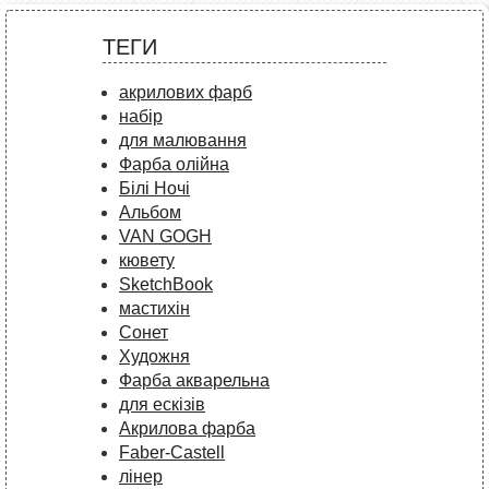
ТЕГИ
акрилових фарб
набір
для малювання
Фарба олійна
Білі Ночі
Альбом
VAN GOGH
кювету
SketchBook
мастихін
Сонет
Художня
Фарба акварельна
для ескізів
Акрилова фарба
Faber-Castell
лінер