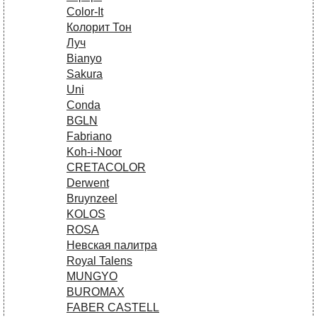
Сolor-It
Колорит Тон
Луч
Bianyo
Sakura
Uni
Conda
BGLN
Fabriano
Koh-i-Noor
CRETACOLOR
Derwent
Bruynzeel
KOLOS
ROSA
Невская палитра
Royal Talens
MUNGYO
BUROMAX
FABER CASTELL