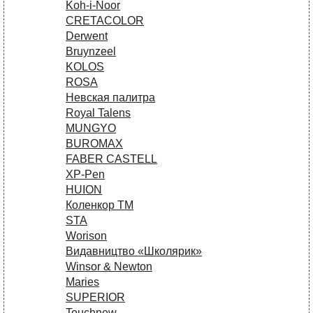
Koh-i-Noor
CRETACOLOR
Derwent
Bruynzeel
KOLOS
ROSA
Невская палитра
Royal Talens
MUNGYO
BUROMAX
FABER CASTELL
XP-Pen
HUION
Коленкор ТМ
STA
Worison
Видавництво «Школярик»
Winsor & Newton
Maries
SUPERIOR
Touchnew