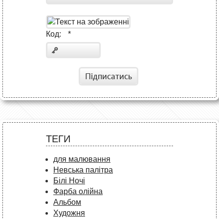
Код:
*
Підписатись
ТЕГИ
для малювання
Невська палітра
Білі Ночі
Фарба олійна
Альбом
Художня