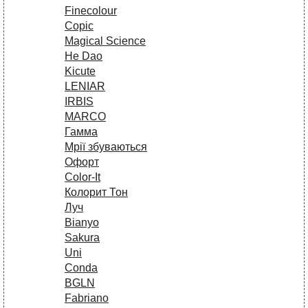
Finecolour
Copic
Magical Science
He Dao
Kicute
LENIAR
IRBIS
MARCO
Гамма
Мрії збуваються
Офорт
Сolor-It
Колорит Тон
Луч
Bianyo
Sakura
Uni
Conda
BGLN
Fabriano