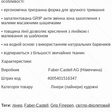
особливості:
• ергономічна тригранна форма для зручного тримання
• запатентована GRIP анти змінна зона захоплення з
малими масажними шашечками
• товщина лінії дозволяє креслення з лінійкою і
малювання за шаблоном
• на водній основі з використанням натуральних барвників
• відпираються з більшості звичайних тканин
Характеристики:
Виробник Faber-Castell AG (Німеччина)
Штрих код 4005401516347
Категорія товару
Лінери (лайнери) художні
Теги:
лінер
,
Faber-Castell
,
Grip Finepen
,
світло-фіолетовий