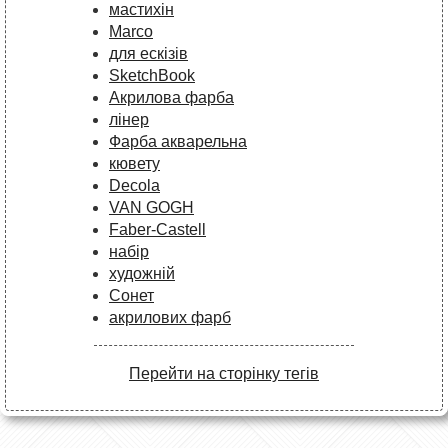
мастихін
Marco
для ескізів
SketchBook
Акрилова фарба
лінер
Фарба акварельна
кювету
Decola
VAN GOGH
Faber-Castell
набір
художній
Сонет
акрилових фарб
Перейти на сторінку тегів