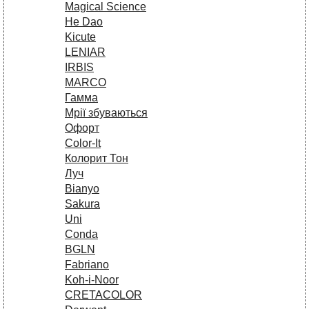
Magical Science
He Dao
Kicute
LENIAR
IRBIS
MARCO
Гамма
Мрії збуваються
Офорт
Сolor-It
Колорит Тон
Луч
Bianyo
Sakura
Uni
Conda
BGLN
Fabriano
Koh-i-Noor
CRETACOLOR