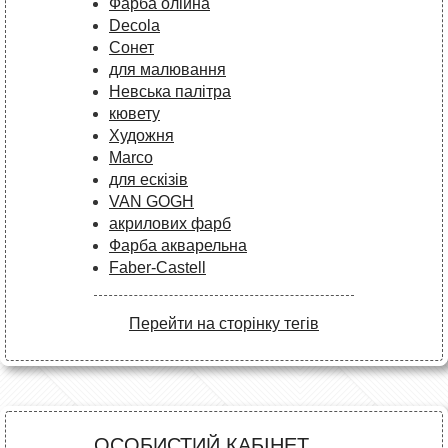
Фарба олійна
Decola
Сонет
для малювання
Невська палітра
кювету
Художня
Marco
для ескізів
VAN GOGH
акрилових фарб
Фарба акварельна
Faber-Castell
Перейти на сторінку тегів
ОСОБИСТИЙ КАБІНЕТ