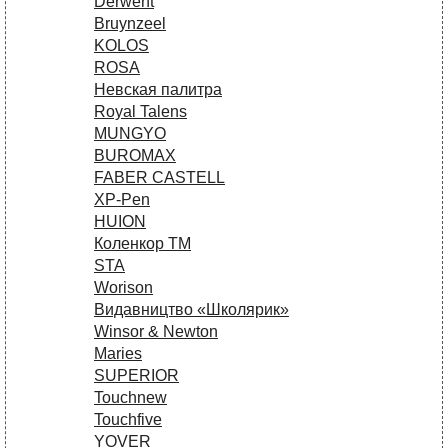
Derwent
Bruynzeel
KOLOS
ROSA
Невская палитра
Royal Talens
MUNGYO
BUROMAX
FABER CASTELL
XP-Pen
HUION
Коленкор ТМ
STA
Worison
Видавництво «Школярик»
Winsor & Newton
Maries
SUPERIOR
Touchnew
Touchfive
YOVER