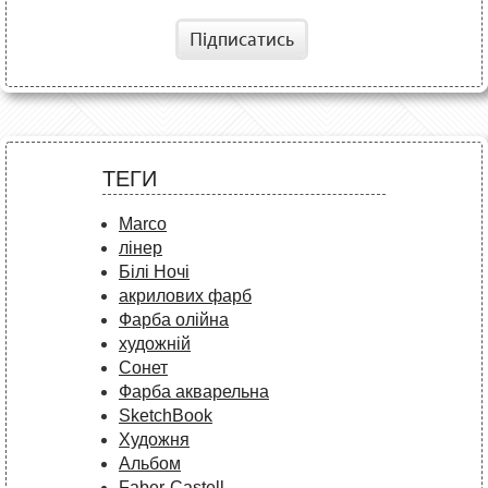
Підписатись
ТЕГИ
Marco
лінер
Білі Ночі
акрилових фарб
Фарба олійна
художній
Сонет
Фарба акварельна
SketchBook
Художня
Альбом
Faber-Castell