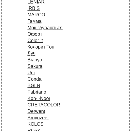
LENIAR
IRBIS
MARCO
Гамма
Мрії збуваються
Офорт
Сolor-It
Колорит Тон
Луч
Bianyo
Sakura
Uni
Conda
BGLN
Fabriano
Koh-i-Noor
CRETACOLOR
Derwent
Bruynzeel
KOLOS
ROSA