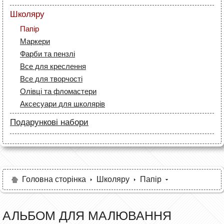
Маркери
Лайнери (рапідографи)
Папір
Олівці
Школяру
Аксесуари для дизайнерів
Лайнери
Полотна та папір
Папір
Маркери
Пензлі й мастихіни
Маркери
Олівці
Мольберти і етюдники
Фарби та пензлі
Все для креслення
Рапідографи і лайнери
Все для креслення
Аксесуари для студентів
Аксесуари для художників
Все для творчості
Олівці та фломастери
Аксесуари для школярів
Подарункові набори
Олівці
Фарби та пензлі
Маркери та фломастери
Різне
Головна сторінка
Школяру
Папір
АЛЬБОМ ДЛЯ МАЛЮВАННЯ