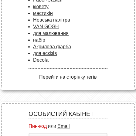
кювету
мастихін
Невська палітра
VAN GOGH
для малювання
набір
Акрилова фарба
для ескізів
Decola
Перейти на сторінку тегів
ОСОБИСТИЙ КАБІНЕТ
Пин-код
или
Email