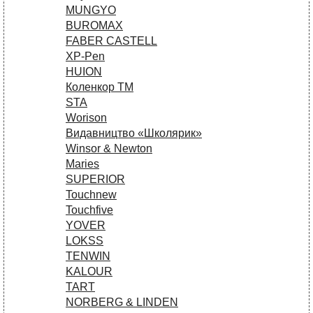
MUNGYO
BUROMAX
FABER CASTELL
XP-Pen
HUION
Коленкор ТМ
STA
Worison
Видавництво «Школярик»
Winsor & Newton
Maries
SUPERIOR
Touchnew
Touchfive
YOVER
LOKSS
TENWIN
KALOUR
TART
NORBERG & LINDEN