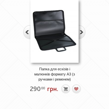
Папка для ескізів і
малюнків формату А3 (з
ручками і ременем)
290
грн.
00