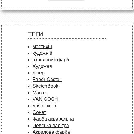
ТЕГИ
мастихін
художній
акрилових фарб
Художня
лінер
Faber-Castell
SketchBook
Marco
VAN GOGH
для ескізів
Сонет
Фарба акварельна
Невська палітра
Акрилова фарба