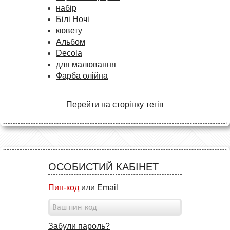
набір
Білі Ночі
кювету
Альбом
Decola
для малювання
Фарба олійна
Перейти на сторінку тегів
ОСОБИСТИЙ КАБІНЕТ
Пин-код
или
Email
Забули пароль?