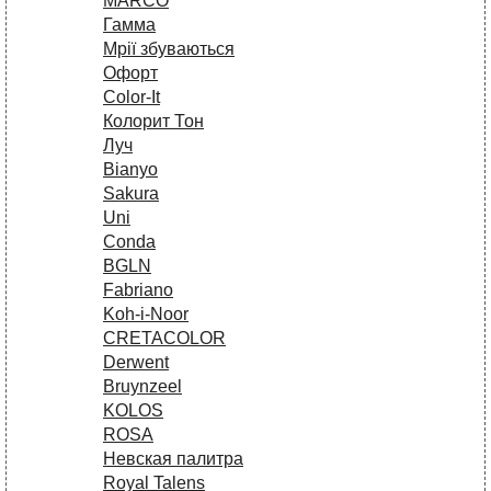
MARCO
Гамма
Мрії збуваються
Офорт
Сolor-It
Колорит Тон
Луч
Bianyo
Sakura
Uni
Conda
BGLN
Fabriano
Koh-i-Noor
CRETACOLOR
Derwent
Bruynzeel
KOLOS
ROSA
Невская палитра
Royal Talens