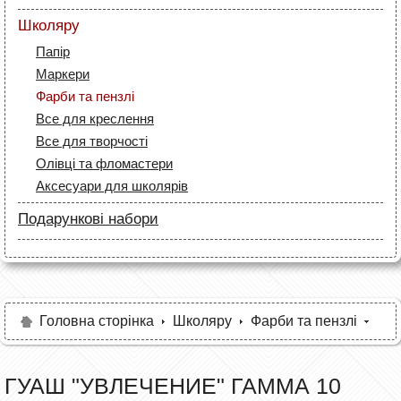
Маркери
Лайнери (рапідографи)
Папір
Олівці
Школяру
Аксесуари для дизайнерів
Лайнери
Полотна та папір
Папір
Маркери
Пензлі й мастихіни
Маркери
Олівці
Мольберти і етюдники
Фарби та пензлі
Все для креслення
Рапідографи і лайнери
Все для креслення
Аксесуари для студентів
Аксесуари для художників
Все для творчості
Олівці та фломастери
Аксесуари для школярів
Подарункові набори
Олівці
Фарби та пензлі
Маркери та фломастери
Різне
Головна сторінка
Школяру
Фарби та пензлі
ГУАШ "УВЛЕЧЕНИЕ" ГАММА 10