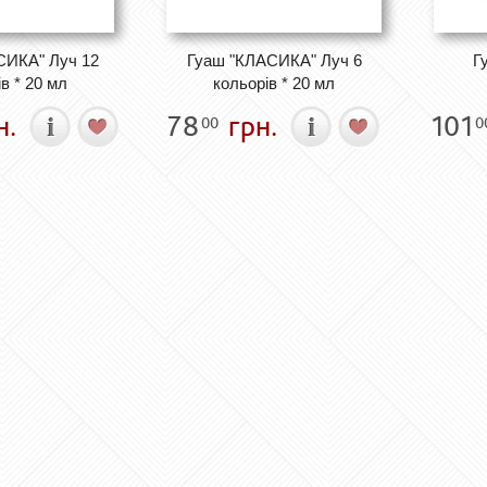
СИКА" Луч 12
Гуаш "КЛАСИКА" Луч 6
Г
в * 20 мл
кольорів * 20 мл
н.
78
грн.
101
00
0