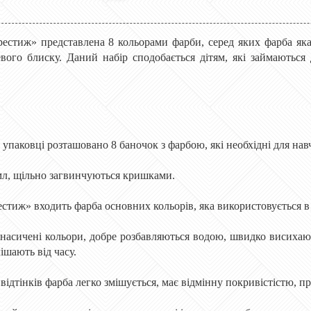
рестиж» представлена ​​8 кольорами фарби, серед яких фарба яка
вого блиску. Даний набір сподобається дітям, які займаютьс
й упаковці розташовано 8 баночок з фарбою, які необхідні для на
мл, щільно загвинчуються кришками.
естиж» входить фарба основних кольорів, яка використовується в
і насичені кольори, добре розбавляються водою, швидко висих
лішають від часу.
відтінків фарба легко змішується, має відмінну покривістістю, пр