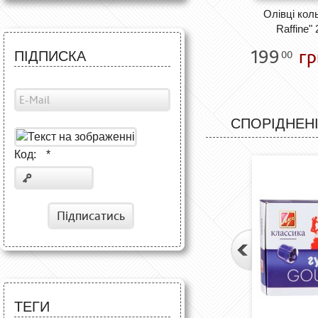
Олівці кол
Raffine"
199
гр
00
ПІДПИСКА
СПОРІДНЕНІ
Код:
*
Підписатись
ТЕГИ