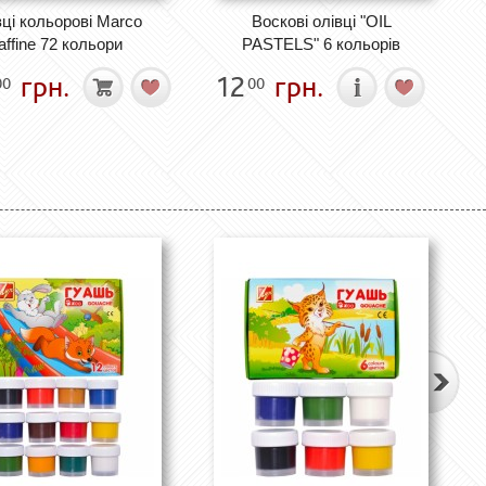
ці кольорові Marco
Воскові олівці "OIL
affine 72 кольори
PASTELS" 6 кольорів
грн.
12
грн.
00
00