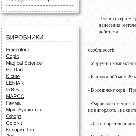
Маркери
Олівці
Олівці
Фарби та пензлі
Все для креслення
Фарби та пензлі
Все для креслення
Гуаш із серії «П
Аксесуари для студентів
Маркери та фломастери
нанесення метале
Все для творчості
Різне
роботами.
Олівці та фломастери
ВИРОБНИКИ
Аксесуари для школярів
Finecolour
особливості:
Copic
Magical Science
- У зручній компактні
He Dao
Kicute
- Баночки об`ємом 20 
LENIAR
IRBIS
- В комплект серії «Пр
MARCO
Гамма
- Фарби мають чисті 
Мрії збуваються
не вигоряють і не світ
Офорт
Сolor-It
- Для створення нових 
Колорит Тон