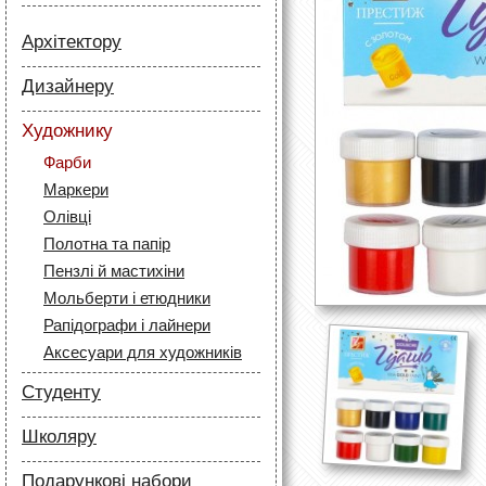
Архітектору
Папір
Дизайнеру
Лайнери
Папір
Маркери
Художнику
Олівці
Олівці
Фарби
Скетч маркери
Аксесуари для архітекторів
Маркери
Лайнери (рапідографи)
Олівці
Аксесуари для дизайнерів
Полотна та папір
Пензлі й мастихіни
Мольберти і етюдники
Рапідографи і лайнери
Аксесуари для художників
Студенту
Папір
Школяру
Лайнери
Папір
Маркери
Подарункові набори