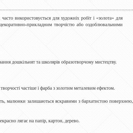
 часто використовується для художніх робіт і «золота» для
я декоративно-прикладним творчістю або оздоблювальними
вчання дошкільнят та школярів образотворчому мистецтву.
 творчості частіше і фарба з золотим металевим ефектом.
ають, малюнки залишаються яскравими з бархатистою поверхнею,
екрасно лягає на папір, картон, дерево.