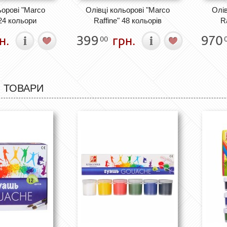
ьорові "Marco
Олівці кольорові "Marco
Олів
 24 кольори
Raffine" 48 кольорів
R
н.
399
грн.
970
00
 ТОВАРИ