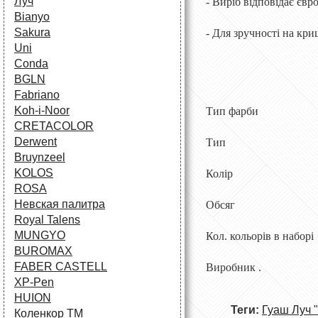
Луч
- Виріб відповідає євр
Bianyo
Sakura
- Для зручності на кри
Uni
Conda
BGLN
Fabriano
Koh-i-Noor
Тип фарби
CRETACOLOR
Derwent
Тип Наб
Bruynzeel
KOLOS
Колір Різ
ROSA
Невская палитра
Обсяг 20
Royal Talens
MUNGYO
Кол. кольорів в 
BUROMAX
FABER CASTELL
Виробник
XP-Pen
HUION
Теги:
Гуаш Луч 
Коленкор ТМ