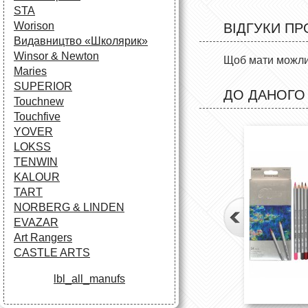
STA
Worison
ВІДГУКИ ПР
Видавництво «Школярик»
Winsor & Newton
Щоб мати можлив
Maries
SUPERIOR
ДО ДАНОГО
Touchnew
Touchfive
YOVER
LOKSS
TENWIN
KALOUR
TART
NORBERG & LINDEN
EVAZAR
Art Rangers
CASTLE ARTS
lbl_all_manufs