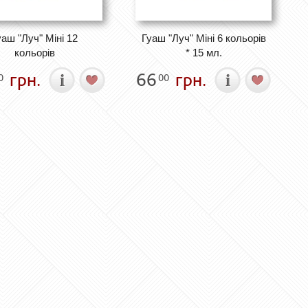
уаш "Луч" Міні 12
Гуаш "Луч" Міні 6 кольорів
кольорів
* 15 мл.
грн.
66
грн.
0
00