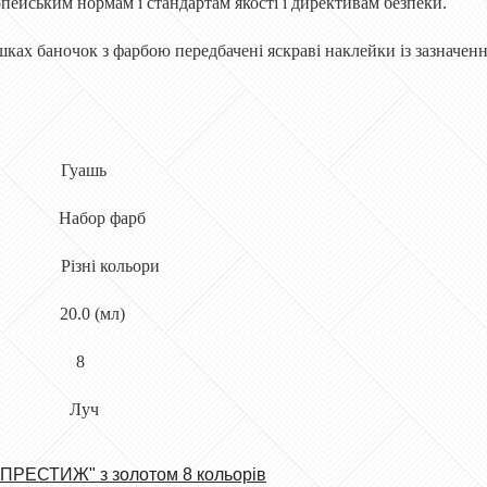
опейським нормам і стандартам якості і директивам безпеки.
шках баночок з фарбою передбачені яскраві наклейки із зазначен
 Гуашь
ор фарб
ні кольори
.0 (мл)
наборі 8
 . Луч
"ПРЕСТИЖ" з золотом 8 кольорів