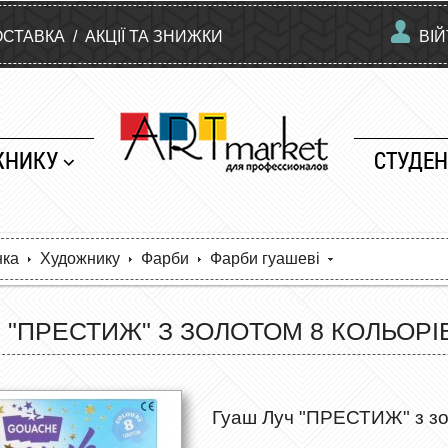
ОСТАВКА
/
АКЦІЇ ТА ЗНИЖКИ
ВІ
ЖНИКУ
СТУДЕН
нка
Художнику
Фарби
Фарби гуашеві
 "ПРЕСТИЖ" З ЗОЛОТОМ 8 КОЛЬОРІ
Гуаш Луч "ПРЕСТИЖ" з зо