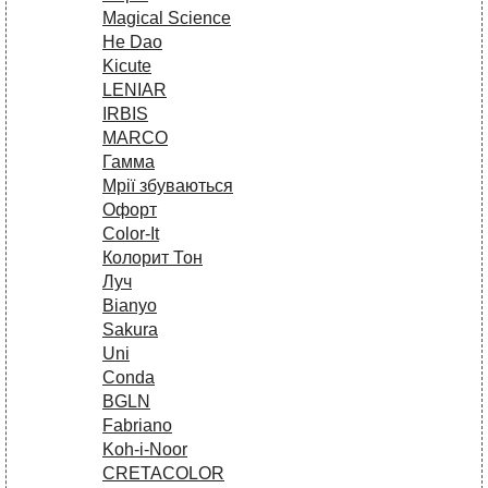
Magical Science
He Dao
Kicute
LENIAR
IRBIS
MARCO
Гамма
Мрії збуваються
Офорт
Сolor-It
Колорит Тон
Луч
Bianyo
Sakura
Uni
Conda
BGLN
Fabriano
Koh-i-Noor
CRETACOLOR