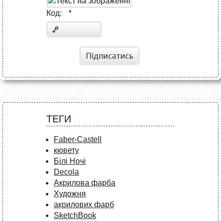
Код:
*
Підписатись
ТЕГИ
Faber-Castell
кювету
Білі Ночі
Decola
Акрилова фарба
Художня
акрилових фарб
SketchBook