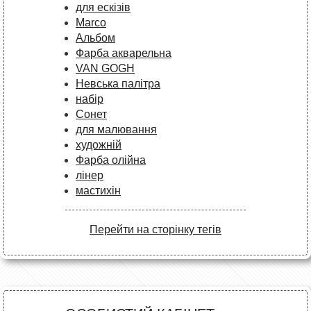
для ескізів
Marco
Альбом
Фарба акварельна
VAN GOGH
Невська палітра
набір
Сонет
для малювання
художній
Фарба олійна
лінер
мастихін
Перейти на сторінку тегів