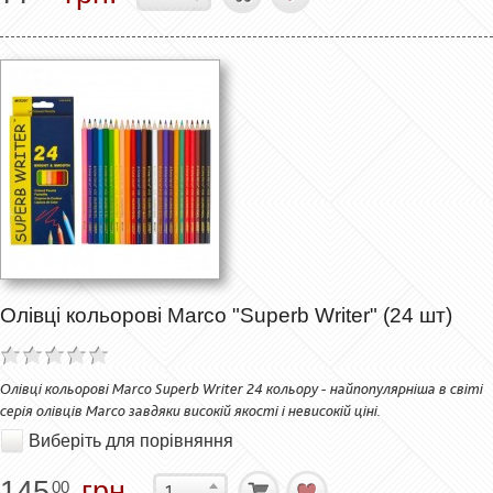
Олівці кольорові Marco "Superb Writer" (24 шт)
Олівці кольорові Marco Superb Writer 24 кольору - найпопулярніша в світі
серія олівців Marco завдяки високій якості і невисокій ціні.
Виберіть для порівняння
145
грн.
00