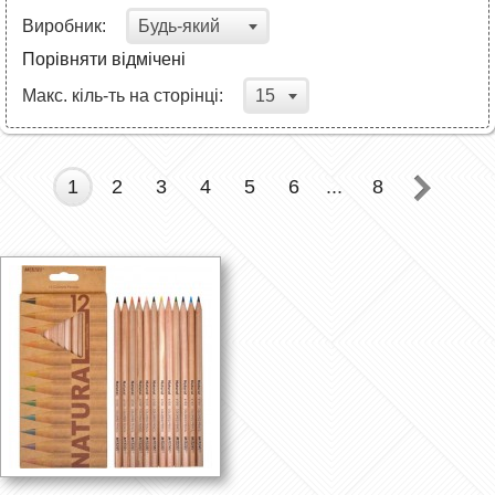
Будь-який
Виробник:
Порівняти відмічені
15
Макс. кіль-ть на сторінці:
1
2
3
4
5
6
...
8