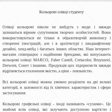
Кольорові олівці студенту
Олівці кольорові ніколи не вийдуть з моди і завжди
залишаться вірним супутником творчих особистостей. Вони
використовуються не тільки в образотворчій живопису і
створенні ілюстрацій, але і в архітектурі і ландшафтному
дизайні, хенд-мейд і багатьох інших областях. Наш інтернет-
магазин співпрацює з надійними брендами, які випускають
кольорові олівці: MARCO, Faber Castell, Cretacolor, Bruynzeel,
Derwent, Сонет і іншими. Продукція цих підприємств завжди
відрізняється еталонним якістю, а ціни - лояльністю.
Всі кольорові олівці можна умовно розділити на дві великі
категорії, в залежності від їх хімічних характеристик і сфери
застосування:
Кольорові грифельні олівці - іноді називають «сухими». Це
знайомі всім олівці, які залучають доступною вартістю і