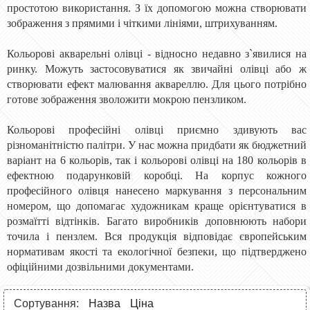
простотою використання. З їх допомогою можна створювати
зображення з прямими і чіткими лініями, штрихуванням.
Кольорові акварельні олівці - відносно недавно з`явилися на
ринку. Можуть застосовуватися як звичайні олівці або ж
створювати ефект малювання аквареллю. Для цього потрібно
готове зображення зволожити мокрою пензликом.
Кольорові професійні олівці приємно здивують вас
різноманітністю палітри. У нас можна придбати як бюджетний
варіант на 6 кольорів, так і кольорові олівці на 180 кольорів в
ефектною подарунковій коробці. На корпус кожного
професійного олівця нанесено маркування з персональним
номером, що допомагає художникам краще орієнтуватися в
розмаїтті відтінків. Багато виробників доповнюють набори
точила і пензлем. Вся продукція відповідає європейським
нормативам якості та екологічної безпеки, що підтверджено
офіційними дозвільними документами.
Сортування:
Назва
Ціна