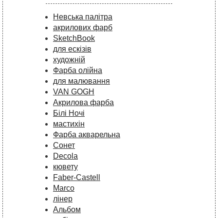
Невська палітра
акрилових фарб
SketchBook
для ескізів
художній
Фарба олійна
для малювання
VAN GOGH
Акрилова фарба
Білі Ночі
мастихін
Фарба акварельна
Сонет
Decola
кювету
Faber-Castell
Marco
лінер
Альбом