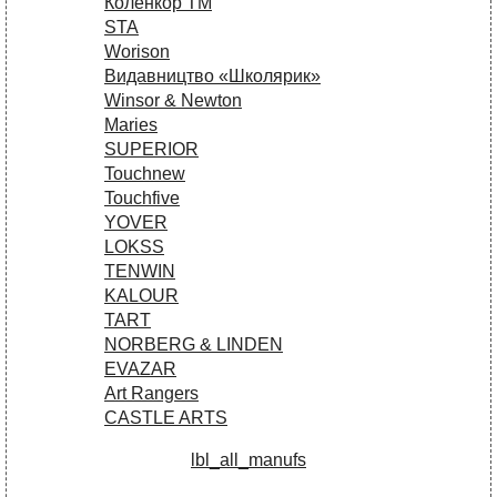
Коленкор ТМ
STA
Worison
Видавництво «Школярик»
Winsor & Newton
Maries
SUPERIOR
Touchnew
Touchfive
YOVER
LOKSS
TENWIN
KALOUR
TART
NORBERG & LINDEN
EVAZAR
Art Rangers
CASTLE ARTS
lbl_all_manufs