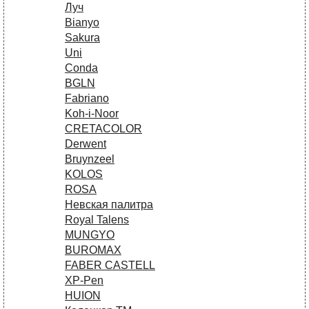
Луч
Bianyo
Sakura
Uni
Conda
BGLN
Fabriano
Koh-i-Noor
CRETACOLOR
Derwent
Bruynzeel
KOLOS
ROSA
Невская палитра
Royal Talens
MUNGYO
BUROMAX
FABER CASTELL
XP-Pen
HUION