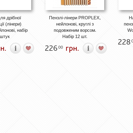
ля дрібної
Пензлі-лінери PROPLEX,
Н
ії (лінери)
нейлонові, круглі з
пенз
лонові, набір
подовженим ворсом.
Wo
 штук
Набір 12 шт.
228
н.
226
грн.
00