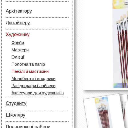
Архітектору
Папір
Дизайнеру
Лайнери
Папір
Маркери
Художнику
Олівці
Олівці
Фарби
Скетч маркери
Аксесуари для архітекторів
Маркери
Лайнери (рапідографи)
Олівці
Аксесуари для дизайнерів
Полотна та папір
Пензлі й мастихіни
Мольберти і етюдники
Рапідографи і лайнери
Аксесуари для художників
Студенту
Папір
Школяру
Лайнери
Папір
Маркери
Подарункові набори