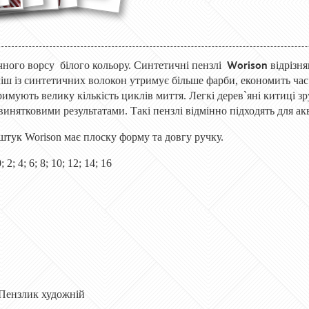
Worison
чного
ворсу
білого кольору. Синтетичні
пензлі
відрізн
іш із синтетичних волокон утримує більше фарби, економить час 
тримують велику кількість циклів миття. Легкі дерев`яні китиці
з винятковими результатами.
Такі пензлі
відмінно підходять для ак
 штук Worison має плоску форму та довгу ручку.
 2; 4; 6; 8; 10; 12; 14; 16
Пензлик художній