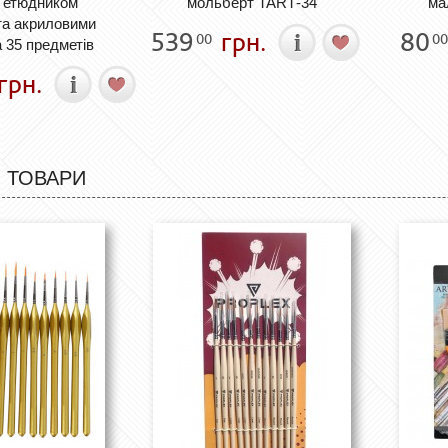
 етюдником
мольберт ТАRТ-34
ма
та акриловими
539
грн.
80
00
00
 35 предметів
грн.
 ТОВАРИ