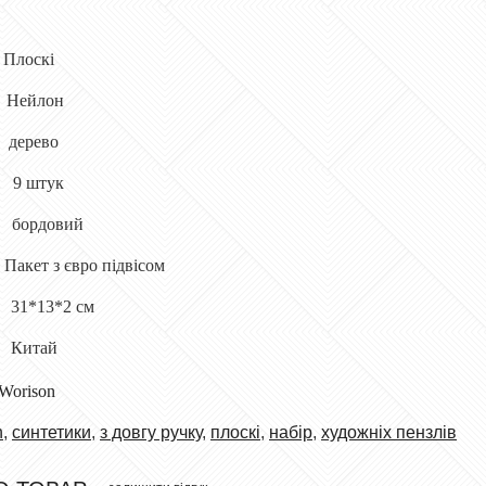
Плоск
і
Нейлон
дерево
і
9 штук
и
бордовий
я
Пакет з євро підвісом
31*13*2 см
Китай
Worison
h
,
синтетики
,
з довгу ручку
,
плоскі
,
набір
,
художніх пензлів