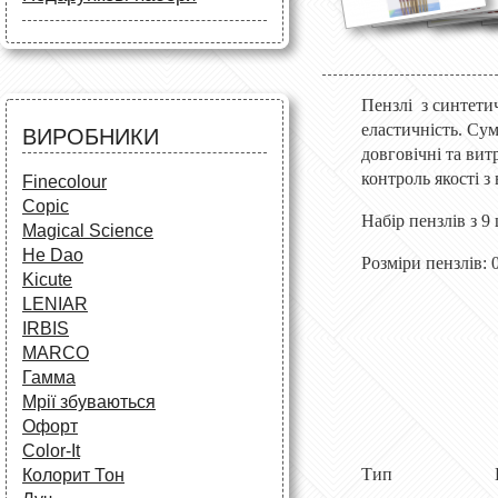
Маркери
Олівці
Олівці
Фарби та пензлі
Все для креслення
Фарби та пензлі
Все для креслення
Аксесуари для студентів
Маркери та фломастери
Все для творчості
Пензлі
з синтети
Різне
Олівці та фломастери
еластичність. Сум
ВИРОБНИКИ
Аксесуари для школярів
довговічні та ви
контроль якості 
Finecolour
Copic
Набір пензлів з 9
Magical Science
He Dao
Розміри пензлів: 0;
Kicute
LENIAR
IRBIS
MARCO
Гамма
Мрії збуваються
Офорт
Сolor-It
Тип
Колорит Тон