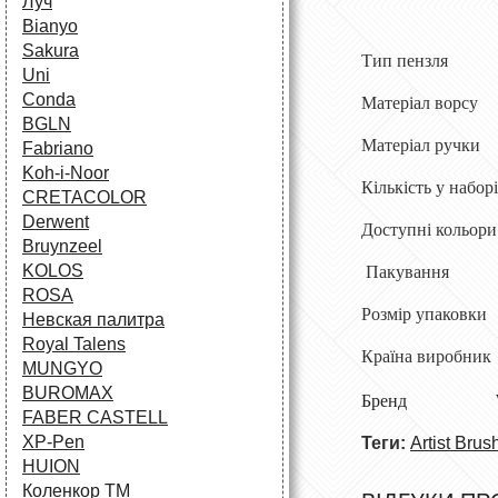
Луч
Bianyo
Sakura
Тип пензля
Uni
Conda
Матеріал ворсу
BGLN
Матеріал ручки
Fabriano
Koh-i-Noor
Кількість у набор
CRETACOLOR
Derwent
Доступні кольор
Bruynzeel
KOLOS
Пакуванн
ROSA
Розмір упаковки
Невская палитра
Royal Talens
Країна виробник
MUNGYO
BUROMAX
Бренд
FABER CASTELL
XP-Pen
Теги:
Artist Brus
HUION
Коленкор ТМ