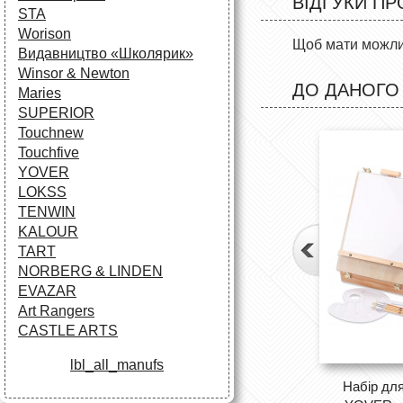
ВІДГУКИ ПР
STA
Worison
Щоб мати можлив
Видавництво «Школярик»
Winsor & Newton
ДО ДАНОГО
Maries
SUPERIOR
Touchnew
Touchfive
YOVER
LOKSS
TENWIN
KALOUR
TART
NORBERG & LINDEN
EVAZAR
Art Rangers
CASTLE ARTS
lbl_all_manufs
Набір дл