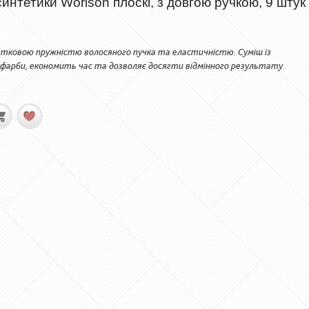
синтетики Worison плоскі, з довгою ручкою, 9 штук
ятковою пружністю волосяного пучка та еластичністю. Суміш із
фарби, економить час та дозволяє досягти відмінного результату.