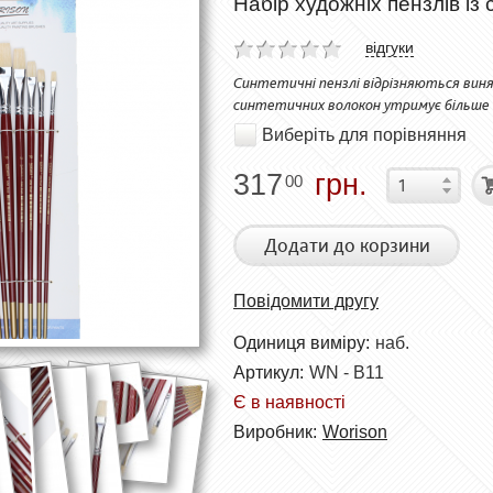
Набір художніх пензлів із 
відгуки
Синтетичні пензлі відрізняються вин
синтетичних волокон утримує більше 
Виберіть для порівняння
317
грн.
00
Додати до корзини
Повідомити другу
Одиниця виміру:
наб.
Артикул:
WN - B11
Є в наявності
Виробник:
Worison