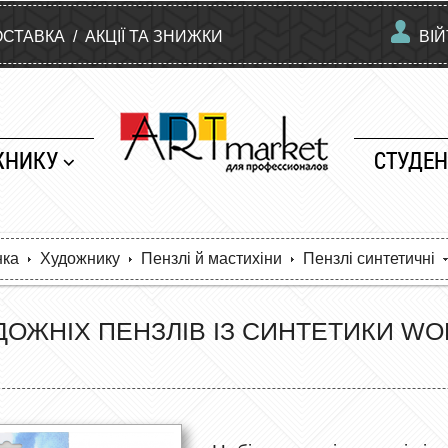
ОСТАВКА
/
АКЦІЇ ТА ЗНИЖКИ
ВІ
ЖНИКУ
СТУДЕН
нка
Художнику
Пензлі й мастихіни
Пензлі синтетичні
ДОЖНІХ ПЕНЗЛІВ ІЗ СИНТЕТИКИ WO