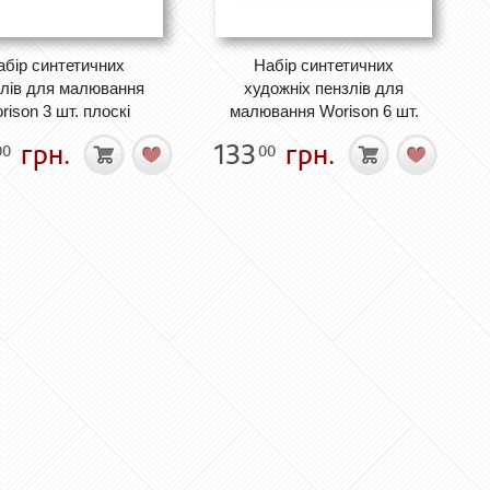
абір синтетичних
Набір синтетичних
лів для малювання
художніх пензлів для
rison 3 шт. плоскі
малювання Worison 6 шт.
грн.
133
грн.
00
00