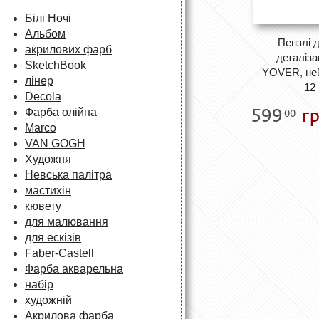
Білі Ночі
Альбом
Пензлі д
акрилових фарб
деталізац
SketchBook
YOVER, ней
лінер
12
Decola
599
гр
Фарба олійна
00
Marco
VAN GOGH
Художня
Невська палітра
мастихін
кювету
для малювання
для ескізів
Faber-Castell
Фарба акварельна
набір
художній
Акрилова фарба