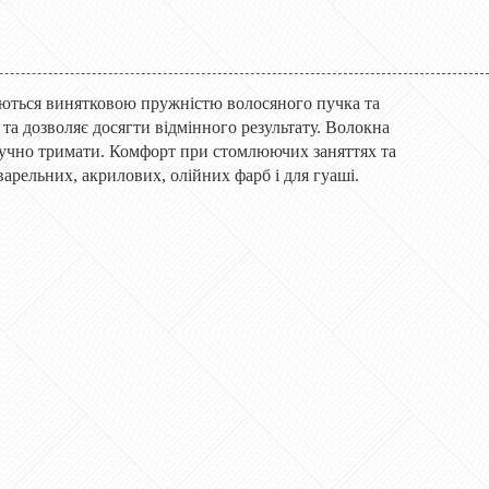
яються винятковою пружністю волосяного пучка та
та дозволяє досягти відмінного результату. Волокна
 зручно тримати. Комфорт при стомлюючих заняттях та
варельних, акрилових, олійних фарб і для гуаші.