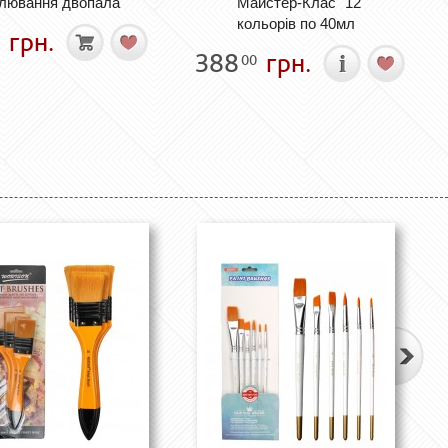
лювання двопала
"Майстер-Клас" 12
кольорів по 40мл
грн.
388
грн.
00