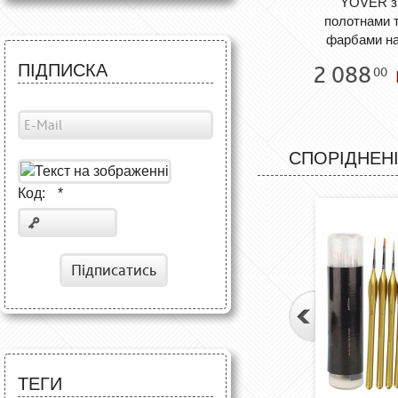
YOVER з
полотнами 
фарбами на
2 088
ПІДПИСКА
00
СПОРІДНЕНІ
Код:
*
Підписатись
ТЕГИ