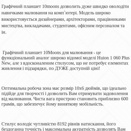
Графічний планшет 10moons дозволить дуже швидко оволодіти
навичками малювання на комп`ютері. Модель широко
використовується дизайнерами, архітекторами, працівниками
мистецтва, викладачами, студентами, офісним персоналом та
ін.
Графічний планшет 10Moons для малювання - це
функціональний аналог широко відомої моделі Huion 1 060 Plus
New, але з вдосконаленим стилусом, що не потребує елементах
живлення і підзарядки, по ДУЖЕ доступній ціні!
Оптимальна робоча зона має розмір 10x6 дюймів, що ідеально
підійде для творчості і дозволить Вам отримувати задоволення
від малювання. Чиста вага пристрою становить приблизно 600
грамів, що забезпечує йому виняткову мобільність.
Стилус володіє чутливістю 8192 рівнів натискання, його
бездоганна точність і максимальна акуратність дозволять Вам