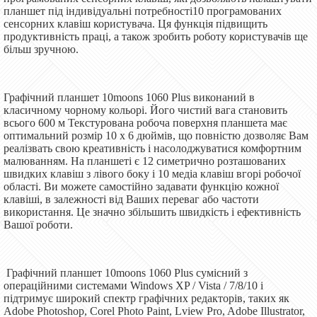
планшет під індивідуальні потребності10 програмованих
сенсорних клавіш користувача. Ця функція підвищить
продуктивність праці, а також зробить роботу користувачів ще
більш зручною.
Графічний планшет 10moons 1060 Plus виконаний в
класичному чорному кольорі. Його чистий вага становить
всього 600 м Текстурована робоча поверхня планшета має
оптимальний розмір 10 х 6 дюймів, що повністю дозволяє Вам
реалізвать свою креативність і насолоджуватися комфортним
малюванням. На планшеті є 12 симетрично розташованих
швидких клавіш з лівого боку і 10 медіа клавіш вгорі робочої
області. Ви можете самостійно задавати функцію кожної
клавіші, в залежності від Ваших переваг або частоти
використання. Це значно збільшить швидкість і ефективність
Вашої роботи.
Графічний планшет 10moons 1060 Plus сумісний з
операційними системами Windows XP / Vista / 7/8/10 і
підтримує широкий спектр графічних редакторів, таких як
Adobe Photoshop, Corel Photo Paint, Lview Pro, Adobe Illustrator,