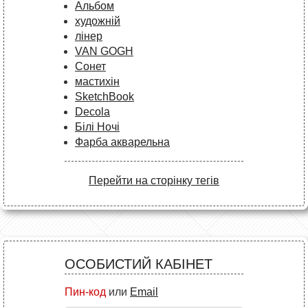
Альбом
художній
лінер
VAN GOGH
Сонет
мастихін
SketchBook
Decola
Білі Ночі
Фарба акварельна
Перейти на сторінку тегів
ОСОБИСТИЙ КАБІНЕТ
Пин-код
или
Email