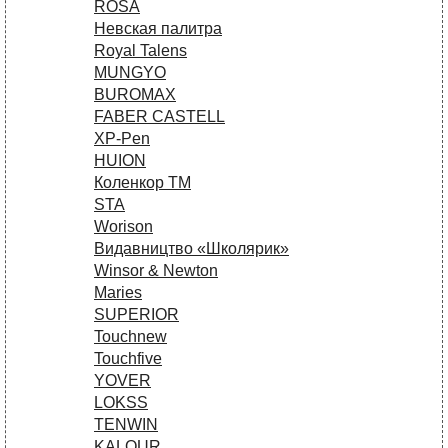
ROSA
Невская палитра
Royal Talens
MUNGYO
BUROMAX
FABER CASTELL
XP-Pen
HUION
Коленкор ТМ
STA
Worison
Видавництво «Школярик»
Winsor & Newton
Maries
SUPERIOR
Touchnew
Touchfive
YOVER
LOKSS
TENWIN
KALOUR