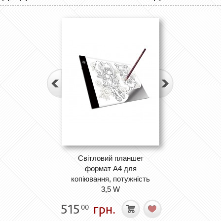
Світловий планшет
формат А4 для
копіювання, потужність
3,5 W
515
грн.
00