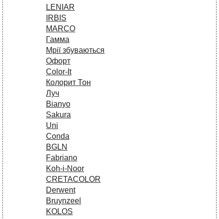
LENIAR
IRBIS
MARCO
Гамма
Мрії збуваються
Офорт
Сolor-It
Колорит Тон
Луч
Bianyo
Sakura
Uni
Conda
BGLN
Fabriano
Koh-i-Noor
CRETACOLOR
Derwent
Bruynzeel
KOLOS