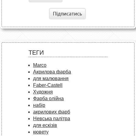
Підписатись
ТЕГИ
Marco
Акрилова фарба
для малювання
Faber-Castell
Художня
Фарба олійна
набір
акрилових фарб
Невська палітра
для ескізів
кювету