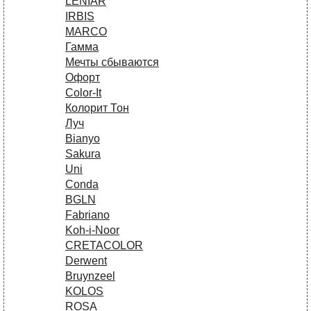
LENIAR
IRBIS
MARCO
Гамма
Мечты сбываются
Офорт
Сolor-It
Колорит Тон
Луч
Bianyo
Sakura
Uni
Conda
BGLN
Fabriano
Koh-i-Noor
CRETACOLOR
Derwent
Bruynzeel
KOLOS
ROSA