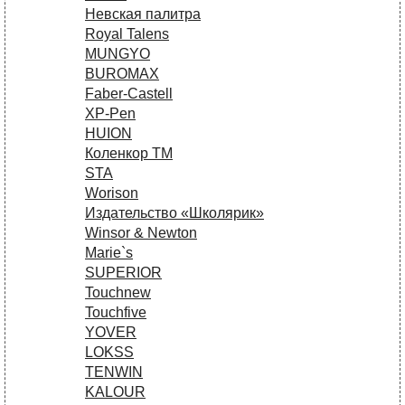
Невская палитра
Royal Talens
MUNGYO
BUROMAX
Faber-Castell
XP-Pen
HUION
Коленкор ТМ
STA
Worison
Издательство «Школярик»
Winsor & Newton
Marie`s
SUPERIOR
Touchnew
Touchfive
YOVER
LOKSS
TENWIN
KALOUR