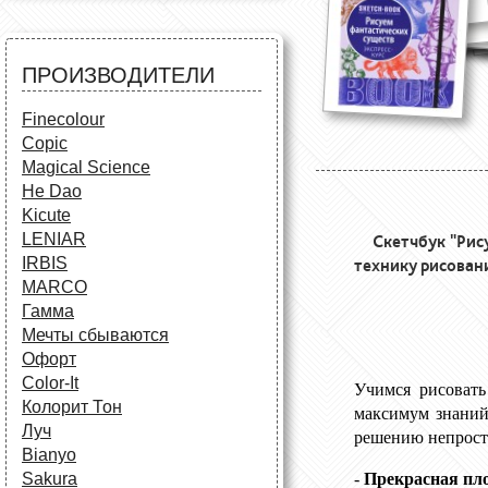
Все для черчения
Аксессуары для студентов
Маркеры и фломастеры
Аксессуары для художников
Все для творчества
Разное
Карандаши и фломастеры
ПРОИЗВОДИТЕЛИ
Аксессуары для
школьников
Finecolour
Copic
Magical Science
He Dao
Kicute
LENIAR
Скетчбук "Рис
IRBIS
технику рисовани
MARCO
Гамма
Мечты сбываются
Офорт
Сolor-It
Учимся рисовать
Колорит Тон
максимум знаний
Луч
решению непросты
Bianyo
Sakura
-
Прекрасная пл