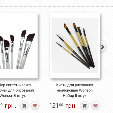
ор синтетических
Кисти для рисования
очек для рисования
нейлоновые Worison
Worison 6 штук
Набор 6 штук
грн.
121
грн.
00
00