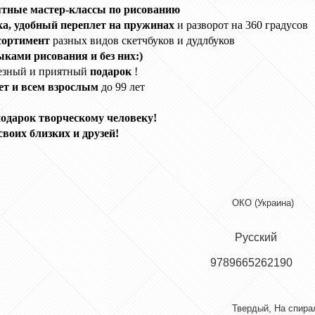
ятные мастер-классы по рисованию
а, удобный переплет на пружинах
и разворот на 360 градусов
сортимент
разных видов скетчбуков и дудлбуков
ами рисования и без них:)
езный и приятный
подарок
!
лет и всем взрослым
до 99 лет
одарок творческому человеку!
своих близких и друзей!
ОКО (Украина)
Русский
ык
9789665262190
Твердый, На спира