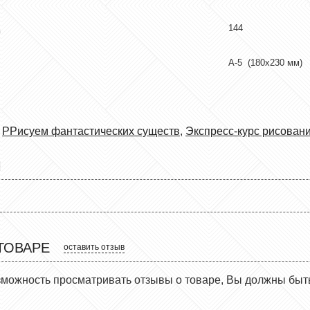
144
А-5 (180x230 мм)
,
РРисуем фантастических существ
,
Экспресс-курс рисован
Ы
ТОВАРЕ
оставить отзыв
зможность просматривать отзывы о товаре, Вы должны быт