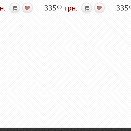
н.
335
грн.
335
00