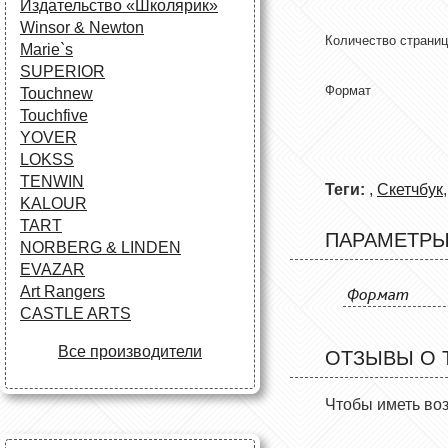
Издательство «Школярик»
Winsor & Newton
Количество страниц
Marie`s
SUPERIOR
Формат
Touchnew
Touchfive
YOVER
LOKSS
TENWIN
Теги:
,
Скетчбук
KALOUR
TART
ПАРАМЕТР
NORBERG & LINDEN
EVAZAR
Art Rangers
Формат
CASTLE ARTS
Все производители
ОТЗЫВЫ О 
Чтобы иметь во