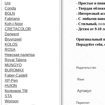
Uni
-
Простые и пон
Conda
-
Твердая обложк
BGLN
-
Интересный ас
Fabriano
-
С любыми навык
Koh-i-Noor
-
Стильный,
пол
CRETACOLOR
-
Детям от 9-10 
Derwent
Bruynzeel
Оригинальный п
KOLOS
Порадуйте себя, 
ROSA
Невская палитра
Royal Talens
MUNGYO
Издательство
BUROMAX
Faber-Castell
Яз
XP-Pen
HUION
Коленкор ТМ
Артикул
STA
Worison
Переплет