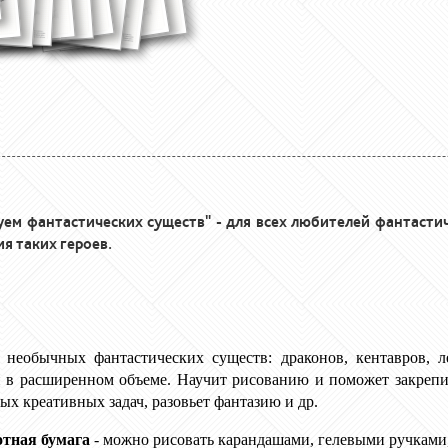
уем фантастических существ" - для всех любителей фантастич
я таких героев.
 необычных фантастических существ: драконов, кентавров, л
 в расширенном объеме. Научит рисованию и поможет закрепи
х креативных задач, разовьет фантазию и др.
отная бумага
- можно рисовать карандашами, гелевыми ручками