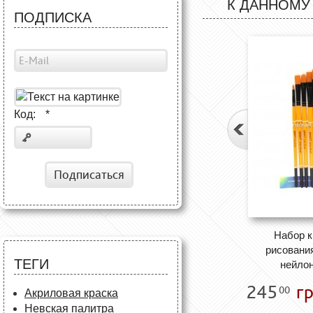
К ДАННОМУ
ПОДПИСКА
Код:
*
Подписаться
Набор к
рисования
ТЕГИ
нейлон
245
гр
00
Акриловая краска
Невская палитра