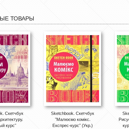
ЫЕ ТОВАРЫ
k. Скетчбук
Sketchbook. Скетчбук
Sk
рхитектуру.
"Малюємо комікс.
Рису
ый курс"
Експрес-курс" (Укр.)
кур