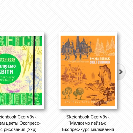
etchbook Скетчбук
Sketchbook Скетчбук
ем цветы Экспресс-
"Малюємо пейзаж"
с рисования (Укр)
Експрес-курс малювання