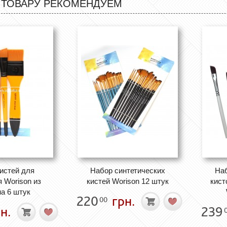
 ТОВАРУ РЕКОМЕНДУЕМ
истей для
Набор синтетических
Наб
 Worison из
кистей Worison 12 штук
кист
а 6 штук
220
грн.
00
н.
239