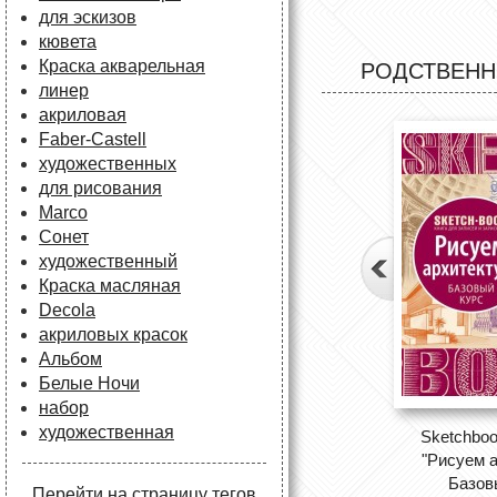
для эскизов
кювета
Краска акварельная
РОДСТВЕНН
линер
акриловая
Faber-Castell
художественных
для рисования
Marco
Сонет
художественный
Краска масляная
Decola
акриловых красок
Альбом
Белые Ночи
набор
художественная
Sketchboo
"Рисуем а
Базов
Перейти на страницу тегов