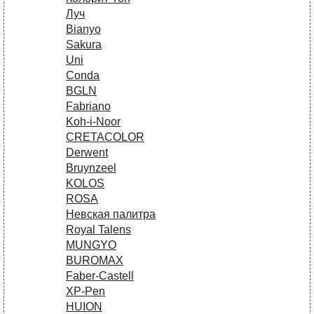
Луч
Bianyo
Sakura
Uni
Conda
BGLN
Fabriano
Koh-i-Noor
CRETACOLOR
Derwent
Bruynzeel
KOLOS
ROSA
Невская палитра
Royal Talens
MUNGYO
BUROMAX
Faber-Castell
XP-Pen
HUION