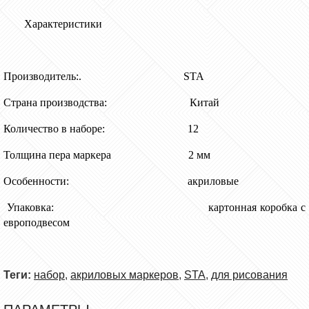
Характеристики
Производитель:.
STA
Страна производства: Китай
Количество в наборе: 1
2
Толщина пера маркера
2
мм
Особенности:
акриловые
Упаковка:
картонная коробка
с
европодвесом
Теги:
набор
,
акриловых маркеров
,
STA
,
для рисования