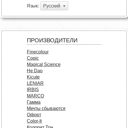
Язык:
Русский
ПРОИЗВОДИТЕЛИ
Finecolour
Copic
Magical Science
He Dao
Kicute
LENIAR
IRBIS
MARCO
Гамма
Мечты сбываются
Офорт
Сolor-It
Колорит Тон