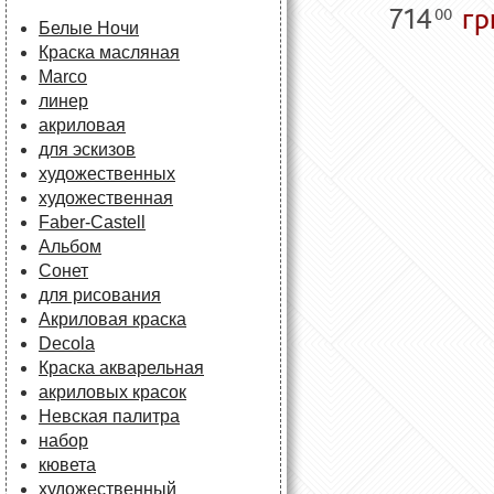
714
гр
00
Белые Ночи
Краска масляная
Marco
линер
акриловая
для эскизов
художественных
художественная
Faber-Castell
Альбом
Сонет
для рисования
Акриловая краска
Decola
Краска акварельная
акриловых красок
Невская палитра
набор
кювета
художественный