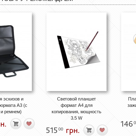
я эскизов и
Световой планшет
Пла
ормата А3 (с
формат А4 для
заж
 и ремнем)
копирования, мощность
3.5 W
н.
146
0
515
грн.
00