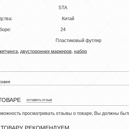
одитель: STA
роизводства: Китай
во в наборе: 24
а: Пластиковый футляр
кетчинга
,
двусторонних маркеров
,
набор
Ы
ковке
ТОВАРЕ
оставить отзыв
зможность просматривать отзывы о товаре, Вы должны быт
 ТОВАРУ РЕКОМЕНДУЕМ