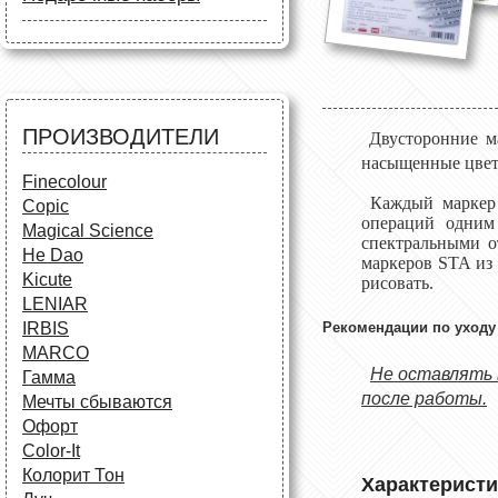
Маркеры
Карандаши
Карандаши
Краски и кисти
Все для черчения
Краски и кисти
Все для черчения
Аксессуары для студентов
Маркеры и фломастеры
Все для творчества
Разное
Карандаши и фломастеры
ПРОИЗВОДИТЕЛИ
Двусторонние ма
Аксессуары для
насыщенные цвет
школьников
Finecolour
Каждый марке
Copic
операций одним
Magical Science
спектральными о
He Dao
маркеров
STA
из
Kicute
рисовать.
LENIAR
IRBIS
Рекомендации по уходу
MARCO
Не оставлять 
Гамма
после работы.
Мечты сбываются
Офорт
Сolor-It
Колорит Тон
Характеристи