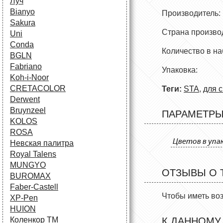
Луч
Bianyo
Произв
Sakura
Страна п
Uni
Conda
Количест
BGLN
Fabriano
Упаковк
Koh-i-Noor
CRETACOLOR
Теги:
STA
,
для с
Derwent
Bruynzeel
ПАРАМЕТР
KOLOS
ROSA
Цветов в упа
Невская палитра
Royal Talens
MUNGYO
ОТЗЫВЫ О 
BUROMAX
Faber-Castell
Чтобы иметь во
XP-Pen
HUION
Коленкор ТМ
К ДАННОМУ