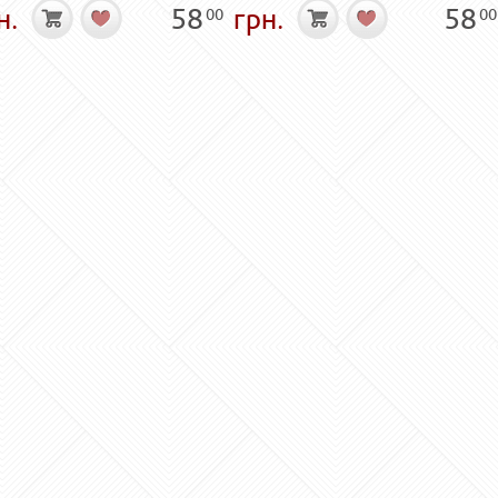
н.
58
грн.
58
00
00