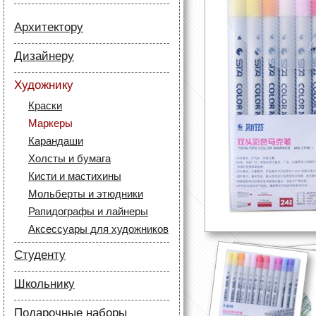
Архитектору
Бумага
Дизайнеру
Лайнеры
Бумага
Маркеры
Художнику
Карандаши
Карандаши
Краски
Скетч маркеры
Аксессуары для
Маркеры
Лайнеры (рапидографы)
архитекторов
Карандаши
Аксессуары для дизайнеров
Холсты и бумага
Кисти и мастихины
Мольберты и этюдники
Рапидографы и лайнеры
Аксессуары для художников
Студенту
Бумага
Школьнику
Лайнеры
Бумага
Маркеры
Подарочные наборы