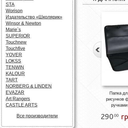
STA
Worison
Издательство «Школярик»
Winsor & Newton
Marie`s
SUPERIOR
Touchnew
Touchfive
YOVER
LOKSS
TENWIN
KALOUR
TART
NORBERG & LINDEN
EVAZAR
Папка дл
Art Rangers
рисунков ф
CASTLE ARTS
ручками
290
гр
00
Все производители