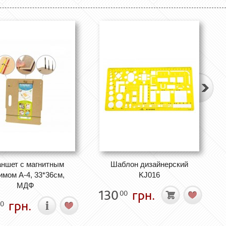
ншет с магнитным
Шаблон дизайнерский
имом А-4, 33*36см,
KJ016
МДФ
130
грн.
00
грн.
0