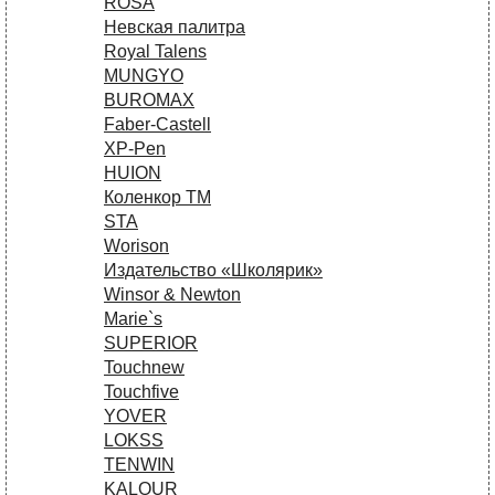
ROSA
Невская палитра
Royal Talens
MUNGYO
BUROMAX
Faber-Castell
XP-Pen
HUION
Коленкор ТМ
STA
Worison
Издательство «Школярик»
Winsor & Newton
Marie`s
SUPERIOR
Touchnew
Touchfive
YOVER
LOKSS
TENWIN
KALOUR