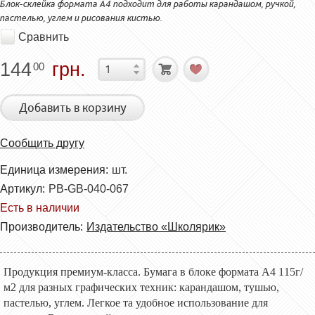
Блок-склейка формата А4 подходит для работы карандашом, ручкой,
пастелью, углем и рисования кистью.
Сравнить
144
грн.
00
Добавить в корзину
Сообщить другу
Единица измерения:
шт.
Артикул:
PB-GB-040-067
Есть в наличии
Производитель:
Издательство «Школярик»
Продукция премиум-класса. Бумага в блоке
формата
А4 1
15
г/
м
2
для разных графических техник: карандашом, тушью,
пастелью, углем. Легкое та удобное использование для