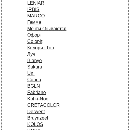
LENIAR
IRBIS
MARCO
Гамма
Мечты сбываются
Офорт
Сolor-It
Колорит Тон
Луч
Bianyo
Sakura
Uni
Conda
BGLN
Fabriano
Koh-i-Noor
CRETACOLOR
Derwent
Bruynzeel
KOLOS