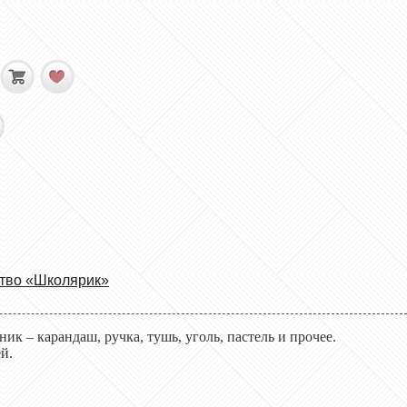
тво «Школярик»
ик – карандаш, ручка, тушь, уголь, пастель и прочее
.
ей
.