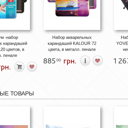
м -набор
Набор акварельных
Наб
х карандашей
карандашей KALOUR 72
YOVER
0 цветов, в
цвета, в металл. пенале
не
. пенале
885
грн.
1 26
00
рн.
ЫЕ ТОВАРЫ