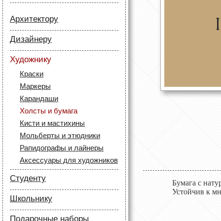
Архитектору
Бумага
Дизайнеру
Лайнеры
Бумага
Маркеры
Художнику
Карандаши
Карандаши
Краски
Скетч маркеры
Аксессуары для
Маркеры
Лайнеры (рапидографы)
архитекторов
Карандаши
Аксессуары для дизайнеров
Холсты и бумага
Кисти и мастихины
Мольберты и этюдники
Рапидографы и лайнеры
Аксессуары для художников
Студенту
Бумага с нату
Устойчив к м
Бумага
Школьнику
Лайнеры
Бумага
Маркеры
Подарочные наборы