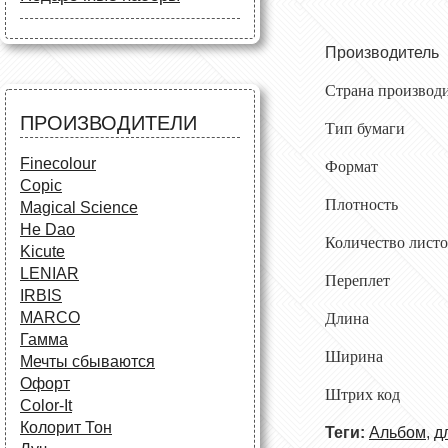
Маркеры
Карандаши
Карандаши
Краски и кисти
Все для черчения
Краски и кисти
Производите
Все для черчения
Аксессуары для студентов
Маркеры и фломастеры
Все для творчества
Страна произво
Разное
Карандаши и фломастеры
ПРОИЗВОДИТЕЛИ
Тип бумаги
Аксессуары для
школьников
Finecolour
Формат
Copic
Плотность
Magical Science
He Dao
Количество лист
Kicute
LENIAR
Переплет
с
IRBIS
MARCO
Длина
Гамма
Ширина
Мечты сбываются
Офорт
Штрих код 
Сolor-It
Колорит Тон
Теги:
Альбом
,
д