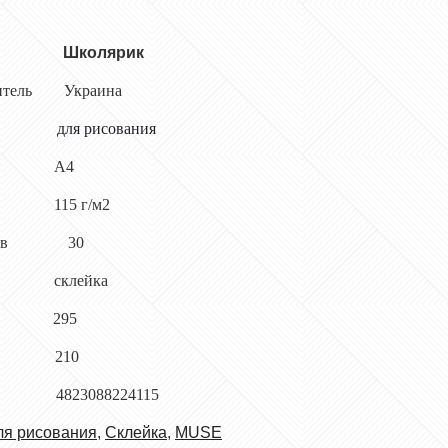
ль
Школярик
дитель
Украина
для
рисования
А4
115
г/м2
ов
30
клейка
295
210
4823088224115
ля рисования
,
Склейка
,
MUSE