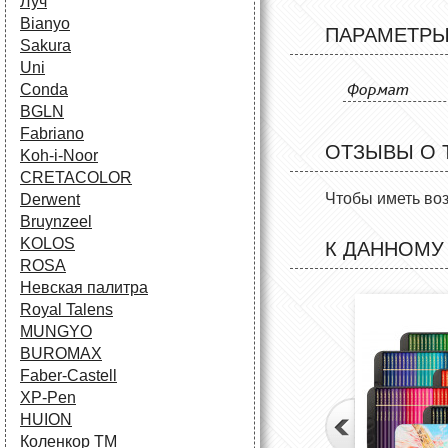
Луч
Bianyo
ПАРАМЕТР
Sakura
Uni
Формат
Conda
BGLN
Fabriano
ОТЗЫВЫ О 
Koh-i-Noor
CRETACOLOR
Чтобы иметь во
Derwent
Bruynzeel
KOLOS
К ДАННОМУ
ROSA
Невская палитра
Royal Talens
MUNGYO
BUROMAX
Faber-Castell
XP-Pen
HUION
Коленкор ТМ