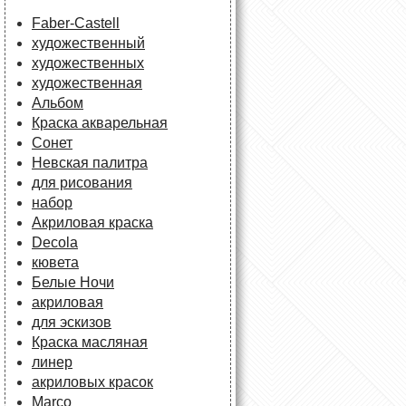
Faber-Castell
художественный
художественных
художественная
Альбом
Краска акварельная
Сонет
Невская палитра
для рисования
набор
Акриловая краска
Decola
кювета
Белые Ночи
акриловая
для эскизов
Краска масляная
линер
акриловых красок
Marco