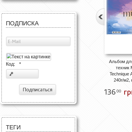
ПОДПИСКА
Альбом дл
Код:
*
техник
Technique 
240г/м2,
Подписаться
136
гр
00
ТЕГИ