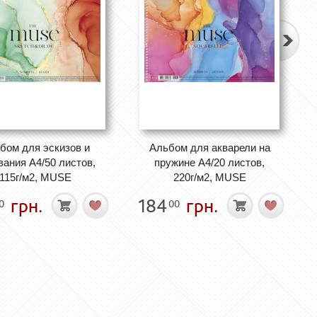
бом для эскизов и
Альбом для акварели на
вания А4/50 листов,
пружине А4/20 листов,
115г/м2, MUSE
220г/м2, MUSE
грн.
184
грн.
0
00