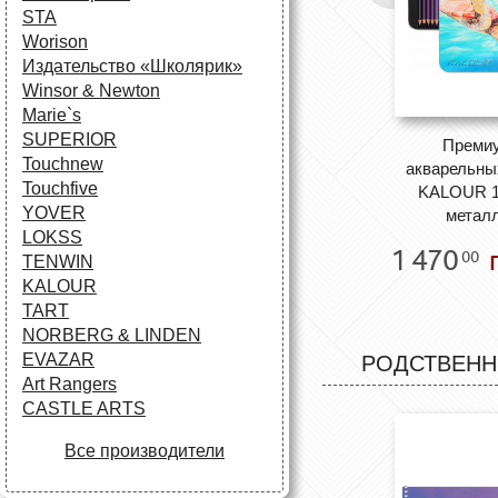
STA
Worison
Издательство «Школярик»
Winsor & Newton
Marie`s
SUPERIOR
Премиу
Touchnew
акварельны
Touchfive
KALOUR 12
YOVER
металл
LOKSS
1 470
г
00
TENWIN
KALOUR
TART
NORBERG & LINDEN
EVAZAR
РОДСТВЕНН
Art Rangers
CASTLE ARTS
Все производители