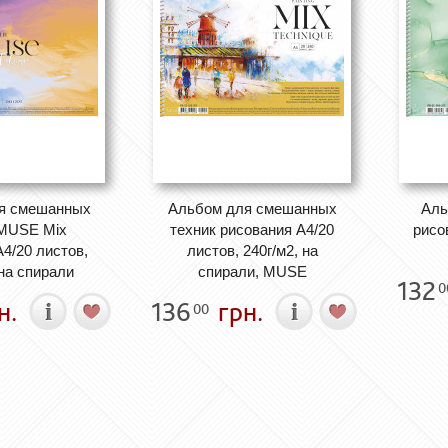
я смешанных
Альбом для смешанных
Аль
 MUSE Mix
техник рисования А4/20
рисо
А4/20 листов,
листов, 240г/м2, на
 на спирали
спирали, MUSE
132
0
н.
136
грн.
00