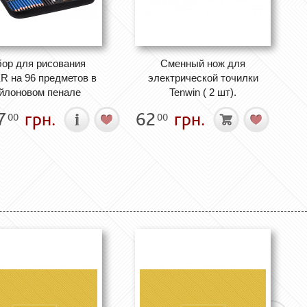
ор для рисования
Сменный нож для
 на 96 предметов в
электрической точилки
йлоновом пенале
Tenwin ( 2 шт).
7
грн.
62
грн.
00
00