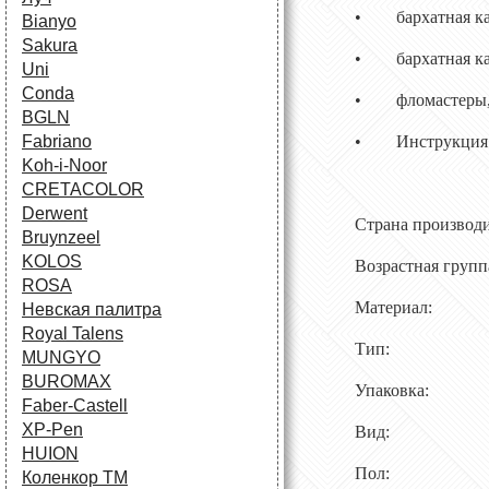
• бархатная карт
Bianyo
Sakura
• бархатная карт
Uni
Conda
• фломастеры, 
BGLN
Fabriano
• Инструкция
Koh-i-Noor
CRETACOLOR
Derwent
Страна прои
Bruynzeel
KOLOS
Возрастная
ROSA
Материал
Невская палитра
Royal Talens
Тип: 
MUNGYO
BUROMAX
Упаковка:
Faber-Castell
XP-Pen
Вид: Наб
HUION
Пол: 
Коленкор ТМ