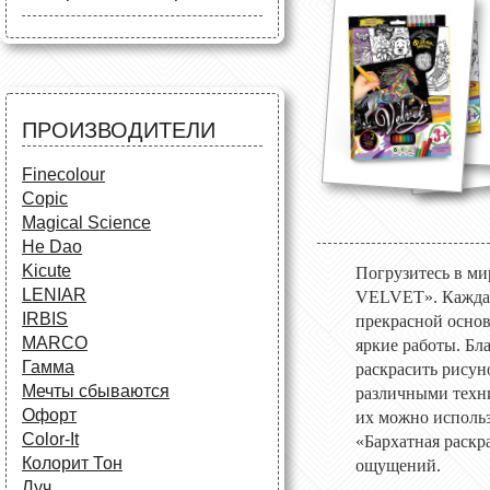
Карандаши
Краски и кисти
Маркеры и фломастеры
Разное
ПРОИЗВОДИТЕЛИ
Finecolour
Copic
Magical Science
He Dao
Kicute
Погрузитесь в ми
LENIAR
VELVET». Каждая 
IRBIS
прекрасной основ
MARCO
яркие работы. Бл
Гамма
раскрасить рисун
Мечты сбываются
различными техни
Офорт
их можно использ
Сolor-It
«Бархатная раск
Колорит Тон
ощущений.
Луч