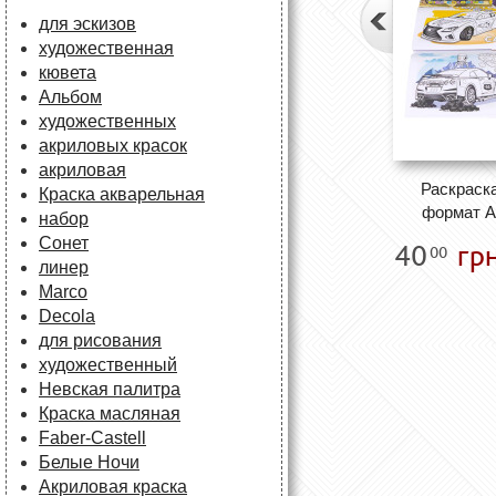
для эскизов
художественная
кювета
Альбом
художественных
акриловых красок
акриловая
Раскраск
Краска акварельная
формат А
набор
Сонет
40
грн
00
линер
Marco
Decola
для рисования
художественный
Невская палитра
Краска масляная
Faber-Castell
Белые Ночи
Акриловая краска