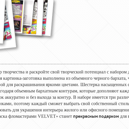
р творчества и раскройте свой творческий потенциал с набором
картинка-заготовка выполнена из объемного черного бархата, ч
ой для раскрашивания яркими цветами. Шестерка насыщенных ф
агодаря объемным бархатным контурам, которые дополняют каж
ок аккуратно и без выхода за контур. В наборе имеется три разл
ками, поэтому каждый сможет выбрать свой собственный стиль.
овать для украшения интерьера жилого или офисного помещения
прекрасным подарком
раска фломастерами VELVET» станет
для 