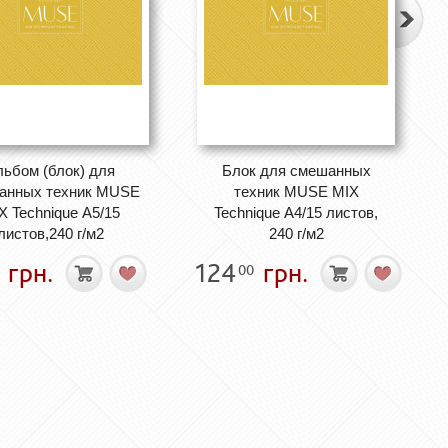
льбом (блок) для
Блок для смешанных
анных техник MUSE
техник MUSE MIX
X Technique А5/15
Technique А4/15 листов,
листов,240 г/м2
240 г/м2
грн.
124
грн.
00