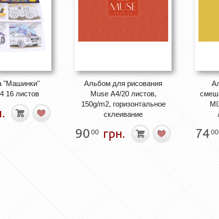
а "Машинки"
Альбом для рисования
А
4 16 листов
Muse А4/20 листов,
смеш
150g/m2, горизонтальное
MI
.
склеивание
90
грн.
74
00
00