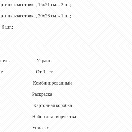
инка-заготовка, 15х21 см. - 2шт.;
инка-заготовка, 20х26 см. - 1шт.;
6 шт.;
зводитель Украина
 группа: От 3 лет
: Комбинированный
Раскраска
 Картонная коробка
ор для творчества
Унисекс