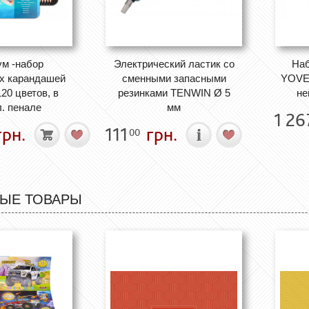
м -набор
Электрический ластик со
Наб
х карандашей
сменными запасными
YOVER
0 цветов, в
резинками TENWIN Ø 5
не
. пенале
мм
1 26
рн.
111
грн.
00
ЫЕ ТОВАРЫ