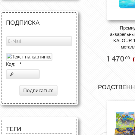
ПОДПИСКА
Премиу
акварельны
KALOUR 12
металл
1 470
г
00
Код:
*
РОДСТВЕНН
Подписаться
ТЕГИ