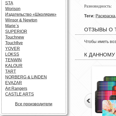
STA
Разновид
Worison
Издательство «Школярик»
Теги:
Раскраска
Winsor & Newton
Marie`s
ОТЗЫВЫ О 
SUPERIOR
Touchnew
Чтобы иметь во
Touchfive
YOVER
К ДАННОМУ
LOKSS
TENWIN
KALOUR
TART
NORBERG & LINDEN
EVAZAR
Art Rangers
CASTLE ARTS
Все производители