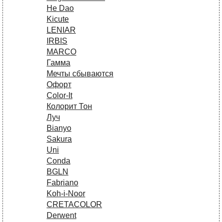
He Dao
Kicute
LENIAR
IRBIS
MARCO
Гамма
Мечты сбываются
Офорт
Сolor-It
Колорит Тон
Луч
Bianyo
Sakura
Uni
Conda
BGLN
Fabriano
Koh-i-Noor
CRETACOLOR
Derwent