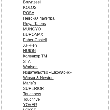
Bruynzeel
KOLOS
ROSA
Невская палитра
Royal Talens
MUNGYO
BUROMAX
Faber-Castell
XP-Pen
HUION
Коленкор ТМ
STA
Worison
Издательство «Школярик»
Winsor & Newton
Marie`s
SUPERIOR
Touchnew
Touchfive
YOVER