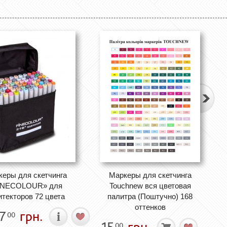
еры для скетчинга
Маркеры для скетчинга
INECOLOUR» для
Touchnew вся цветовая
итекторов 72 цвета
палитра (Поштучно) 168
оттенков
7
грн.
00
15
грн.
00