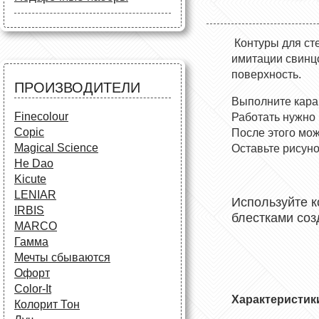
Маркеры
Карандаши
Карандаши
Краски и кисти
Все для черчения
Краски и кисти
Все для черчения
Контуры для ст
Аксессуары для студентов
Маркеры и фломастеры
имитации свинцо
Все для творчества
Разное
поверхность.
Карандаши и фломастеры
ПРОИЗВОДИТЕЛИ
Аксессуары для
Выполните каран
школьников
Finecolour
Работать нужно 
Copic
После этого мож
Magical Science
Оставьте рисуно
He Dao
Kicute
LENIAR
Используйте к
IRBIS
блестками соз
MARCO
Гамма
Мечты сбываются
Офорт
Сolor-It
Характеристик
Колорит Тон