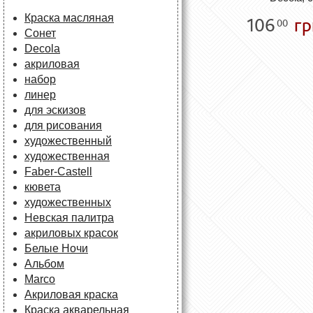
Краска масляная
106
гр
00
Сонет
Decola
акриловая
набор
линер
для эскизов
для рисования
художественный
художественная
Faber-Castell
кювета
художественных
Невская палитра
акриловых красок
Белые Ночи
Альбом
Marco
Акриловая краска
Краска акварельная