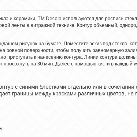
екла и керамики, ТМ Decola используются для росписи стек
вой ленты в витражной технике. Контур объемный, однород
дашом рисунок на бумаге. Поместите эскиз под стекло, кот
на ровной поверхности, чтобы получить равномерную зали
но приступать к нанесению контура. Линии контура должны
к просохнуть на 30 мин. Далее с помощью кисти в каждый у
онтур с синими блестками отдельно или в сочетании 
дает границы между красками различных цветов, не 
и