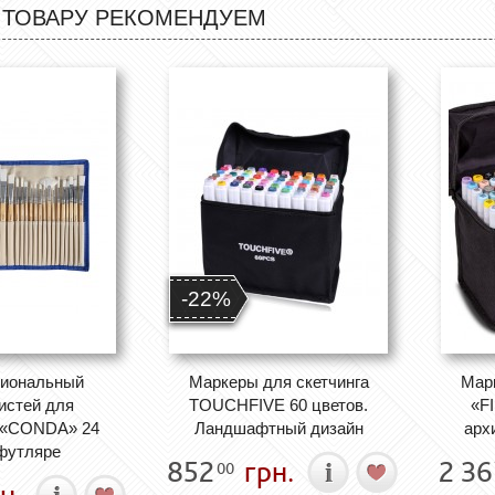
 ТОВАРУ РЕКОМЕНДУЕМ
-22%
иональный
Маркеры для скетчинга
Марк
истей для
TOUCHFIVE 60 цветов.
«F
 «CONDA» 24
Ландшафтный дизайн
арх
 футляре
852
грн.
2 36
00
н.