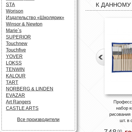
К ДАННОМУ
STA
Worison
Издательство «Школярик»
Winsor & Newton
Marie`s
SUPERIOR
Touchnew
Touchfive
YOVER
LOKSS
TENWIN
KALOUR
TART
NORBERG & LINDEN
EVAZAR
Професс
Art Rangers
набор к
CASTLE ARTS
рисования
Все производители
шт. в
748
гр
00