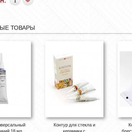
ЫЕ ТОВАРЫ
иверсальный
Контур для стекла и
К
синий 18 мл
керамики с
блес