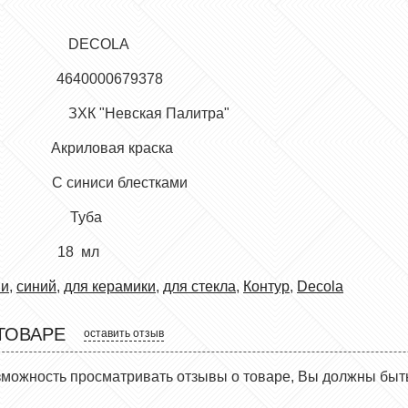
 марка
DECOLA
 4640000679378
ль ЗХК "Невская Палитра"
иловая краска
иниси блестками
уска Туба
 18 мл
ми
,
синий
,
для керамики
,
для стекла
,
Контур
,
Decola
ТОВАРЕ
оставить отзыв
зможность просматривать отзывы о товаре, Вы должны быт