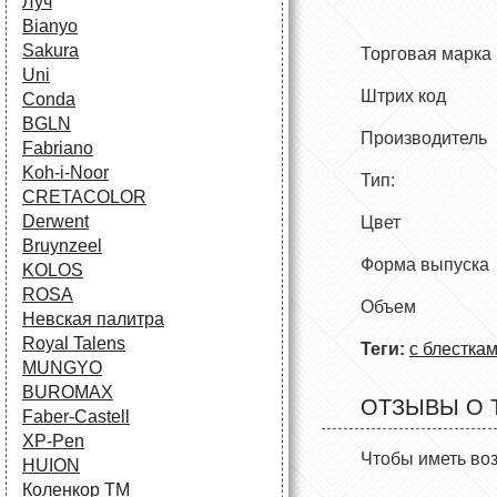
Луч
Bianyo
Sakura
Торговая
Uni
Штрих код
Conda
BGLN
Производите
Fabriano
Koh-i-Noor
Тип: Акр
CRETACOLOR
Derwent
Цвет С с
Bruynzeel
Форма вып
KOLOS
ROSA
Объем
Невская палитра
Royal Talens
Теги:
с блестка
MUNGYO
BUROMAX
ОТЗЫВЫ О 
Faber-Castell
XP-Pen
Чтобы иметь во
HUION
Коленкор ТМ