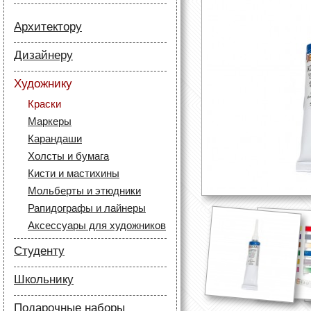
Архитектору
Бумага
Дизайнеру
Лайнеры
Бумага
Маркеры
Художнику
Карандаши
Карандаши
Краски
Скетч маркеры
Аксессуары для
Маркеры
Лайнеры (рапидографы)
архитекторов
Карандаши
Аксессуары для дизайнеров
Холсты и бумага
Кисти и мастихины
Мольберты и этюдники
Рапидографы и лайнеры
Аксессуары для художников
Студенту
Бумага
Школьнику
Лайнеры
Бумага
Маркеры
Подарочные наборы