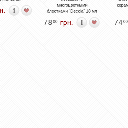
многоцветными
керам
н.
блестками "Decola" 18 мл
78
грн.
74
00
00