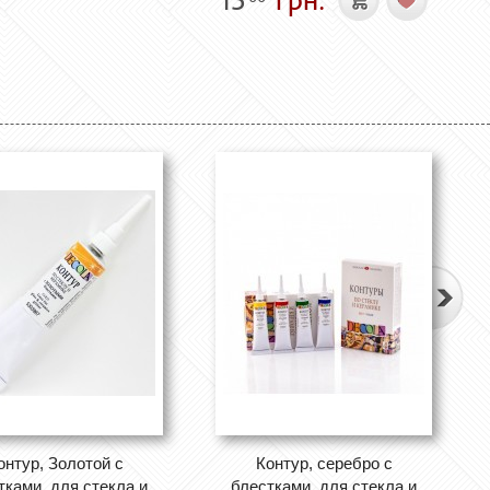
онтур, Золотой с
Контур, серебро с
тками, для стекла и
блестками, для стекла и