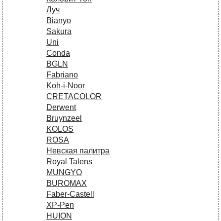
Луч
Bianyo
Sakura
Uni
Conda
BGLN
Fabriano
Koh-i-Noor
CRETACOLOR
Derwent
Bruynzeel
KOLOS
ROSA
Невская палитра
Royal Talens
MUNGYO
BUROMAX
Faber-Castell
XP-Pen
HUION