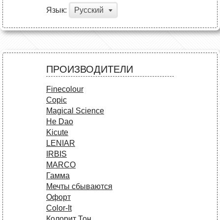
Язык:
Русский
ПРОИЗВОДИТЕЛИ
Finecolour
Copic
Magical Science
He Dao
Kicute
LENIAR
IRBIS
MARCO
Гамма
Мечты сбываются
Офорт
Сolor-It
Колорит Тон