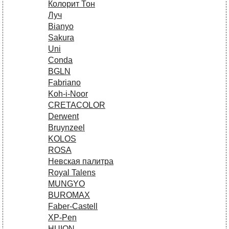
Колорит Тон
Луч
Bianyo
Sakura
Uni
Conda
BGLN
Fabriano
Koh-i-Noor
CRETACOLOR
Derwent
Bruynzeel
KOLOS
ROSA
Невская палитра
Royal Talens
MUNGYO
BUROMAX
Faber-Castell
XP-Pen
HUION