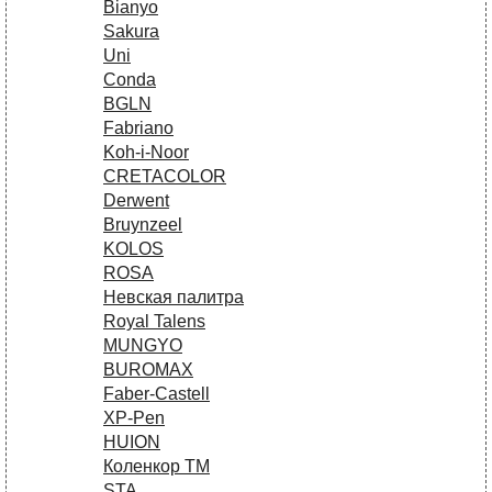
Bianyo
Sakura
Uni
Conda
BGLN
Fabriano
Koh-i-Noor
CRETACOLOR
Derwent
Bruynzeel
KOLOS
ROSA
Невская палитра
Royal Talens
MUNGYO
BUROMAX
Faber-Castell
XP-Pen
HUION
Коленкор ТМ
STA