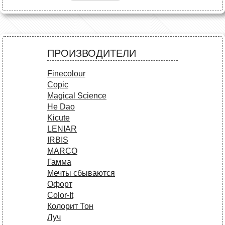
ПРОИЗВОДИТЕЛИ
Finecolour
Copic
Magical Science
He Dao
Kicute
LENIAR
IRBIS
MARCO
Гамма
Мечты сбываются
Офорт
Сolor-It
Колорит Тон
Луч