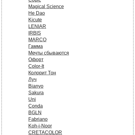
Magical Science
He Dao
Kicute
LENIAR
IRBIS
MARCO
Гамма
Мечты сбываются
Офорт
Сolor-It
Колорит Тон
Луч
Bianyo
Sakura
Uni
Conda
BGLN
Fabriano
Koh-i-Noor
CRETACOLOR