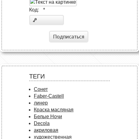
Код:
*
Подписаться
ТЕГИ
Сонет
Faber-Castell
линер
Краска масляная
Белые Ночи
Decola
акриловая
художественная