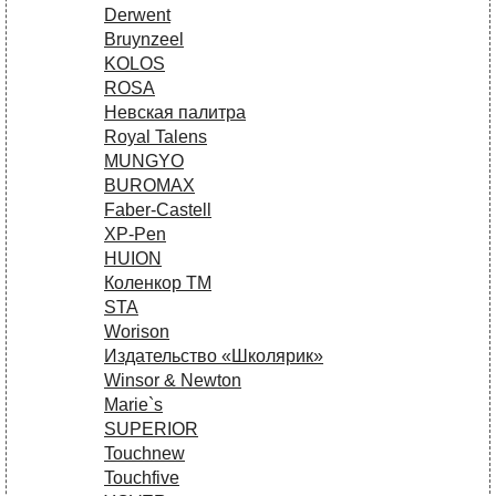
Derwent
Bruynzeel
KOLOS
ROSA
Невская палитра
Royal Talens
MUNGYO
BUROMAX
Faber-Castell
XP-Pen
HUION
Коленкор ТМ
STA
Worison
Издательство «Школярик»
Winsor & Newton
Marie`s
SUPERIOR
Touchnew
Touchfive