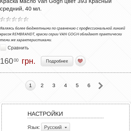
Краска масло Van Gogh цвет 393 Красный
средний, 40 мл.
Являясь более бюджетными по сравнению с профессиональной линией
красок REMBRANDT, краски серии VAN GOGH обладают практически
теми же характеристиками.
Сравнить
160
грн.
00
Подробнее
1
2
3
4
5
6
НАСТРОЙКИ
Язык:
Русский