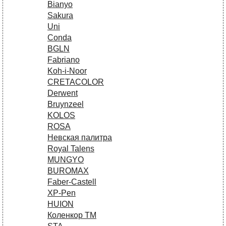
Bianyo
Sakura
Uni
Conda
BGLN
Fabriano
Koh-i-Noor
CRETACOLOR
Derwent
Bruynzeel
KOLOS
ROSA
Невская палитра
Royal Talens
MUNGYO
BUROMAX
Faber-Castell
XP-Pen
HUION
Коленкор ТМ