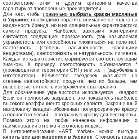
соответствие этим и другим критериям качества
гарантируют проверенные производители.
Для того, чтобы
правильно
выбрать краски масляные
в Украине
, необходимо обратить внимание не только на
надежность бренда, но и на специальные характеристики
самого продукта. Наиболее важными критериями
считаются следующие: прозрачность (так называемая
укрывистость или способность «ложиться» на полотно),
пастозность (степень насыщенности красящими
веществами), светостойкость и натуральность пигмента.
Каждая из характеристик маркируется соответствующим
значком. К примеру, светостойкость обозначается *
(производители территории СНГ) или же + (зарубежные
изготовители). Количество звездочек указывает на
степень светостойкости продукта, чем их больше, тем
выше резистентность изображения к выгоранию.
Для обозначения укрывистости используется квадрат.
Если он полностью закрашен, это показатель наиболее
высокого коэффициента кроющих свойств. Закрашенный
наполовину квадрат обозначает полупрозрачную краску,
а полностью белый – прозрачную краску для лессировки.
Помимо этого на тюбик нанесена информация о
наименовании оттенка и его колор-индекс.
В интернет-магазине «
ART
market
»
можно выгодно
купить все для живописи в Украине
. Стоимость товара