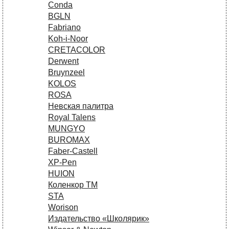
Conda
BGLN
Fabriano
Koh-i-Noor
CRETACOLOR
Derwent
Bruynzeel
KOLOS
ROSA
Невская палитра
Royal Talens
MUNGYO
BUROMAX
Faber-Castell
XP-Pen
HUION
Коленкор ТМ
STA
Worison
Издательство «Школярик»