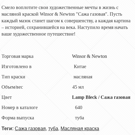
Смело воплотите свои художественные мечты в жизнь с
масляной краской Winsor & Newton "Сажа газовая". Пусть
каждый мазок станет шагом к совершенству, а каждая картина
– историей, сохранившейся на века. Наступило время начать
ваше художественное путешествие!
Торговая марка
Winsor & Newton
Изготовлено в Китае
Тип краски масляная
Объем/вес 4
5
мл
Цвет
Lamp
Bleck / Сажа газовая
Номер в каталоге 640
Форма выпуска
туба
Теги:
Сажа газовая
,
туба
,
Масляная краска