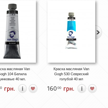
ска масляная Van
Краска масляная Van
ogh 104 Белила
Gogh 530 Севреский
цинковые 40 мл.
голубой 40 мл
грн.
160
грн.
0
00