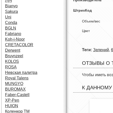
Луч
Bianyo
Штрих
Sakura
Uni
Объем/
Conda
BGLN
Цвет 
Fabriano
Koh-i-Noor
CRETACOLOR
Теги:
Зелений
,
Derwent
Bruynzeel
KOLOS
ОТЗЫВЫ О 
ROSA
Невская палитра
Чтобы иметь во
Royal Talens
MUNGYO
К ДАННОМУ
BUROMAX
Faber-Castell
XP-Pen
HUION
Коленкор ТМ