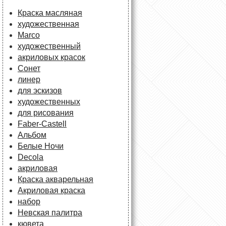
Краска масляная
художественная
Marco
художественный
акриловых красок
Сонет
линер
для эскизов
художественных
для рисования
Faber-Castell
Альбом
Белые Ночи
Decola
акриловая
Краска акварельная
Акриловая краска
набор
Невская палитра
кювета