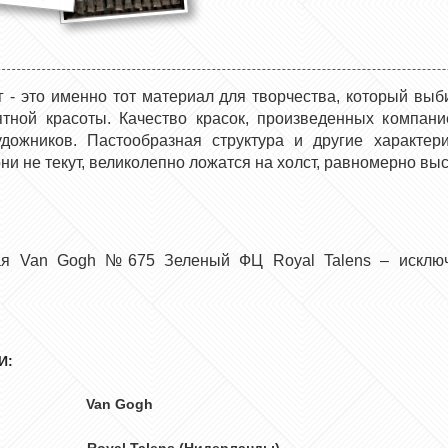
г - это именно тот материал для творчества, который в
тной красоты. Качество красок, произведенных компани
дожников. Пастообразная структура и другие характер
и не текут, великолепно ложатся на холст, равномерно вы
ная Van Gogh №675 Зеленый ФЦ
Royal Talens – исключ
И:
рка Van Gogh
Royal Talens (Нидерланды)