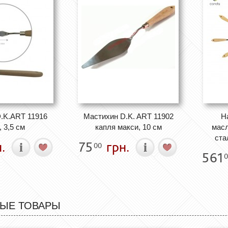
.K.ART 11916
Мастихин D.K. ART 11902
Н
 3,5 см
капля макси, 10 см
масл
ста
.
75
грн.
00
561
0
ЫЕ ТОВАРЫ