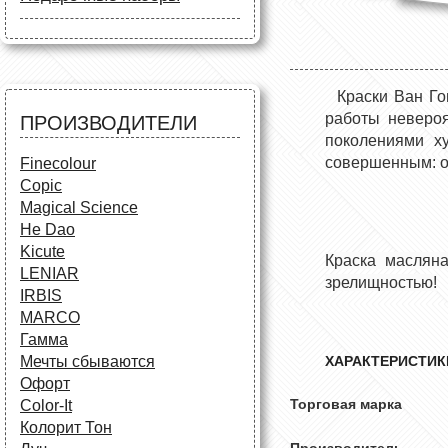
Маркеры
Карандаши
Карандаши
Краски и кисти
Все для черчения
Краски и кисти
Все для черчения
Аксессуары для студентов
Маркеры и фломастеры
Все для творчества
Краски Ван Го
Разное
Карандаши и фломастеры
работы невероя
ПРОИЗВОДИТЕЛИ
Аксессуары для
поколениями ху
школьников
совершенным: он
Finecolour
Copic
Magical Science
He Dao
Kicute
Краска масля
LENIAR
зрелищностью!
IRBIS
MARCO
Гамма
Мечты сбываются
ХАРАКТЕРИСТИК
Офорт
Торговая ма
Сolor-It
Колорит Тон
Производитель 