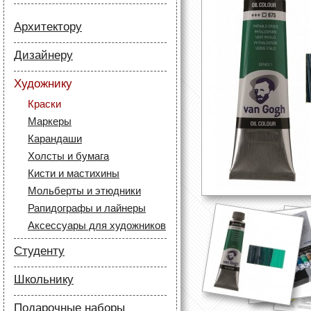
Архитектору
Бумага
Дизайнеру
Лайнеры
Бумага
Маркеры
Художнику
Карандаши
Карандаши
Краски
Скетч маркеры
Аксессуары для
Маркеры
Лайнеры (рапидографы)
архитекторов
Карандаши
Аксессуары для дизайнеров
Холсты и бумага
Кисти и мастихины
Мольберты и этюдники
Рапидографы и лайнеры
Аксессуары для художников
Студенту
Бумага
Школьнику
Лайнеры
Бумага
Маркеры
Подарочные наборы