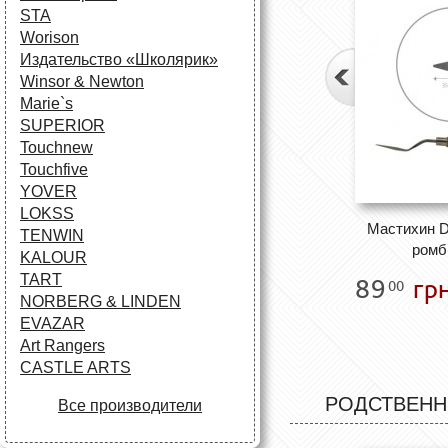
STA
Worison
Издательство «Школярик»
Winsor & Newton
Marie`s
SUPERIOR
Touchnew
Touchfive
YOVER
LOKSS
Мастихин D
TENWIN
ромб,
KALOUR
TART
89
грн
00
NORBERG & LINDEN
EVAZAR
Art Rangers
CASTLE ARTS
РОДСТВЕНН
Все производители