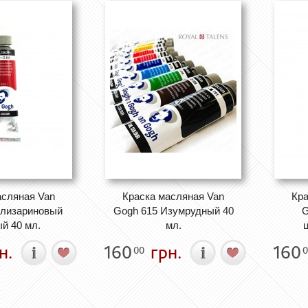
асляная Van
Краска масляная Van
Кра
Ализариновый
Gogh 615 Изумрудный 40
G
й 40 мл.
мл.
н.
160
грн.
160
00
0