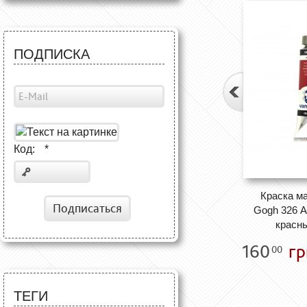
ПОДПИСКА
Код:
*
Краска м
Подписаться
Gogh 326 
красны
160
гр
00
ТЕГИ