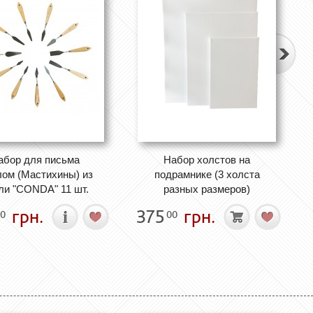
абор для письма
Набор холстов на
ом (Мастихины) из
подрамнике (3 холста
ли "CONDA" 11 шт.
разных размеров)
грн.
375
грн.
0
00