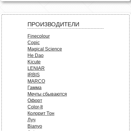
ПРОИЗВОДИТЕЛИ
Finecolour
Copic
Magical Science
He Dao
Kicute
LENIAR
IRBIS
MARCO
Гамма
Мечты сбываются
Офорт
Сolor-It
Колорит Тон
Луч
Bianyo