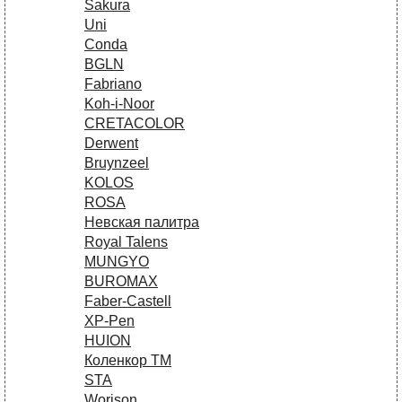
Sakura
Uni
Conda
BGLN
Fabriano
Koh-i-Noor
CRETACOLOR
Derwent
Bruynzeel
KOLOS
ROSA
Невская палитра
Royal Talens
MUNGYO
BUROMAX
Faber-Castell
XP-Pen
HUION
Коленкор ТМ
STA
Worison