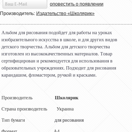
оповестить о появлении
Производитель:
Издательство «Школярик»
А
льбом для рисования
подойдет для работы на уроках
изобразительного искусства в школе, и для других видов
детского творчества.
Альбом для детского творчества
и
зготовлен из высококачественных материалов
. Т
овар
сертифицирован и рекомендуется для использования в
образовательных учреждениях
. П
одходит
для
рисования
карандашом, фломастером, ручкой и красками
.
Производитель
Школярик
Страна производитель
Украина
Тип бумаги
для
рисования
Формат
А4