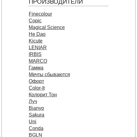
ПРОИЗВОДИТЕЛИ
Finecolour
Copic
Magical Science
He Dao
Kicute
LENIAR
IRBIS
MARCO
Гамма
Мечты сбываются
Офорт
Сolor-It
Колорит Тон
Луч
Bianyo
Sakura
Uni
Conda
BGLN