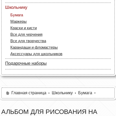
Маркеры
Лайнеры (рапидографы)
Бумага
Карандаши
Школьнику
Аксессуары для дизайнеров
Лайнеры
Холсты и бумага
Бумага
Маркеры
Кисти и мастихины
Маркеры
Карандаши
Мольберты и этюдники
Краски и кисти
Все для черчения
Рапидографы и лайнеры
Все для черчения
Аксессуары для студентов
Аксессуары для художников
Все для творчества
Карандаши и фломастеры
Аксессуары для школьников
Подарочные наборы
Карандаши
Краски и кисти
Маркеры и фломастеры
Разное
Главная страница
Школьнику
Бумага
АЛЬБОМ ДЛЯ РИСОВАНИЯ НА